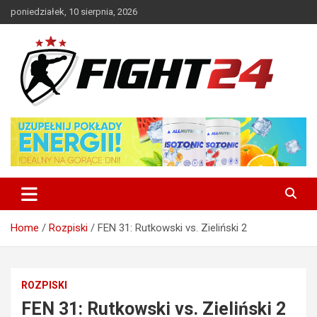
Skip
poniedziałek, 10 sierpnia, 2026
to
content
Polski serwis informacyjny MMA i K-1
FIGHT24.PL – MMA i K-1, UFC
Home
Rozpiski
FEN 31: Rutkowski vs. Zieliński 2
ROZPISKI
FEN 31: Rutkowski vs. Zieliński 2