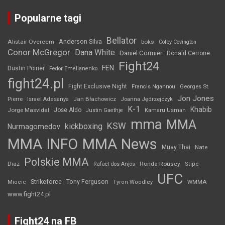
Popularne tagi
Bellator
Anderson Silva
Alistair Overeem
boks
Colby Covington
Conor McGregor
Dana White
Daniel Cormier
Donald Cerrone
Fight24
FEN
Dustin Poirier
Fedor Emelianenko
fight24.pl
Fight Exclusive Night
Francis Ngannou
Georges St.
Jon Jones
Jan Błachowicz
Pierre
Israel Adesanya
Joanna Jędrzejczyk
K-1
Khabib
Jorge Masvidal
Jose Aldo
Justin Gaethje
Kamaru Usman
mma
MMA
KSW
kickboxing
Nurmagomedov
MMA INFO
MMA News
Muay Thai
Nate
Polskie MMA
Diaz
Ronda Rousey
Rafael dos Anjos
Stipe
UFC
Strikeforce
Tony Ferguson
WMMA
Miocic
Tyron Woodley
www.fight24.pl
Fight24 na FB