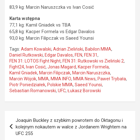
83,9 kg: Marcin Naruszczka vs Ivan Cosić
Karta wstępna
77,1 kg: Kamil Gniadek vs TBA
65,8 kg: Kacper Formela vs Edgar Davalos
93,0 kg: Marcin Filipczak vs Saeed Younsi
Tags:
Adam Kowalski
,
Adrian Zieliński
,
Babilon MMA
,
Daniel Rutkowski
,
Edgar Davalos
,
FEN
,
FEN 31
,
FEN 31: LOTOS Fight Night
,
FEN 31: Rutkowski vs Zieliński 2
,
Fight24
,
Ivan Cosić
,
Jonas Magard
,
Kacper Formela
,
Kamil Gniadek
,
Marcin Filipczak
,
Marcin Naruszczka
,
Marcin Wójcik
,
MMA
,
MMA INFO
,
MMA News
,
Paweł Trybała
,
Piotr Poniedziałek
,
Polskie MMA
,
Saeed Younsi
,
Sebastian Romanowski
,
UFC
,
Łukasz Borowski
Nawigacja
Joaquin Buckley z szybkim powrotem do Oktagonu i
wpisu
kolejnym nokautem w walce z Jordanem Wrightem na
UFC 255