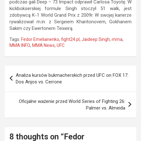
podczas gali Deep – 73 Impact odprawił Carlosa Toyotę. W
kickbokserskiej formule Singh stoczył 51 walk, jest
zdobywcą K-1 World Grand Prix z 2009r. W swojej karierze
rywalizował m.in. z Sergeiem Kharitonovem, Gokhanem
Sakim czy Ewertonem Teixeirą.
Tags:
Fedor Emelianenko
,
fight24.pl
,
Jaideep Singh
,
mma
,
MMA INFO
,
MMA News
,
UFC
Nawigacja
Analiza kursów bukmacherskich przed UFC on FOX 17:
wpisu
Dos Anjos vs. Cerrone
Oficjalne ważenie przed World Series of Fighting 26:
Palmer vs. Almeida
8 thoughts on “
Fedor