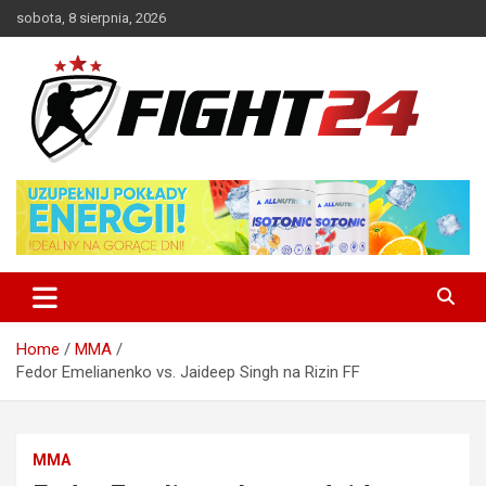
Skip
sobota, 8 sierpnia, 2026
to
content
Polski serwis informacyjny MMA i K-1
FIGHT24.PL – MMA i K-1, UFC
Home
MMA
Fedor Emelianenko vs. Jaideep Singh na Rizin FF
MMA