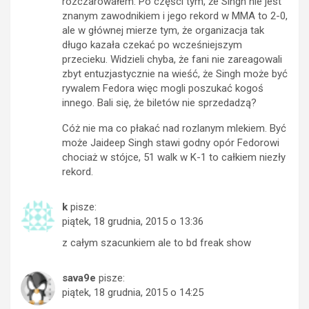
rozczarowałem. Po części tym, że Singh nie jest
znanym zawodnikiem i jego rekord w MMA to 2-0,
ale w głównej mierze tym, że organizacja tak
długo kazała czekać po wcześniejszym
przecieku. Widzieli chyba, że fani nie zareagowali
zbyt entuzjastycznie na wieść, że Singh może być
rywalem Fedora więc mogli poszukać kogoś
innego. Bali się, że biletów nie sprzedadzą?
Cóż nie ma co płakać nad rozlanym mlekiem. Być
może Jaideep Singh stawi godny opór Fedorowi
chociaż w stójce, 51 walk w K-1 to całkiem niezły
rekord.
k
pisze:
piątek, 18 grudnia, 2015 o 13:36
z całym szacunkiem ale to bd freak show
sava9e
pisze:
piątek, 18 grudnia, 2015 o 14:25