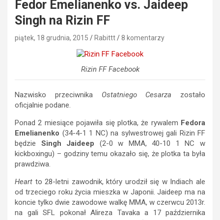
Fedor Emelianenko vs. Jaideep
Singh na Rizin FF
piątek, 18 grudnia, 2015
Rabittt
8 komentarzy
Rizin FF Facebook
Nazwisko przeciwnika
Ostatniego Cesarza
zostało
oficjalnie podane.
Ponad 2 miesiące pojawiła się plotka, że rywalem
Fedora
Emelianenko
(34-4-1 1 NC) na sylwestrowej gali Rizin FF
będzie
Singh Jaideep
(2-0 w MMA, 40-10 1 NC w
kickboxingu) – godziny temu okazało się, że plotka ta była
prawdziwa.
Heart
to 28-letni zawodnik, który urodził się w Indiach ale
od trzeciego roku życia mieszka w Japonii. Jaideep ma na
koncie tylko dwie zawodowe walkę MMA, w czerwcu 2013r.
na gali SFL pokonał Alireza Tavaka a 17 października