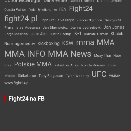
Conor McGregor
Dana White
Daniel Cormier
Donald Cerrone
Fight24
FEN
Dustin Poirier
Fedor Emelianenko
fight24.pl
Fight Exclusive Night
Francis Ngannou
Georges St.
Jon Jones
Jan Błachowicz
Pierre
Israel Adesanya
Joanna Jędrzejczyk
K-1
Khabib
Jorge Masvidal
Jose Aldo
Justin Gaethje
Kamaru Usman
mma
MMA
KSW
kickboxing
Nurmagomedov
MMA INFO
MMA News
Muay Thai
Nate
Polskie MMA
Diaz
Ronda Rousey
Rafael dos Anjos
Stipe
UFC
Strikeforce
Tony Ferguson
WMMA
Miocic
Tyron Woodley
www.fight24.pl
Fight24 na FB