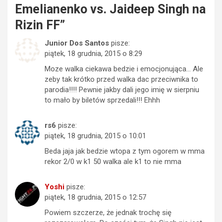
Emelianenko vs. Jaideep Singh na
Rizin FF
”
Junior Dos Santos
pisze:
piątek, 18 grudnia, 2015 o 8:29
Moze walka ciekawa bedzie i emocjonująca… Ale
zeby tak krótko przed walka dac przeciwnika to
parodia!!!! Pewnie jakby dali jego imię w sierpniu
to mało by biletów sprzedali!!! Ehhh
rs6
pisze:
piątek, 18 grudnia, 2015 o 10:01
Beda jaja jak bedzie wtopa z tym ogorem w mma
rekor 2/0 w k1 50 walka ale k1 to nie mma
Yoshi
pisze:
piątek, 18 grudnia, 2015 o 12:57
Powiem szczerze, że jednak trochę się