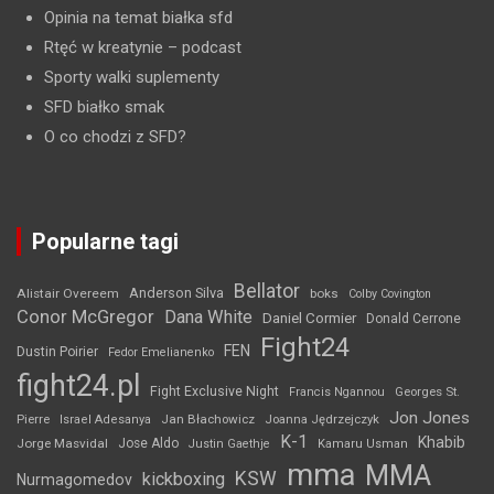
Opinia na temat białka sfd
Rtęć w kreatynie
– podcast
Sporty walki suplementy
SFD białko smak
O co chodzi z SFD?
Popularne tagi
Bellator
Anderson Silva
Alistair Overeem
boks
Colby Covington
Conor McGregor
Dana White
Daniel Cormier
Donald Cerrone
Fight24
FEN
Dustin Poirier
Fedor Emelianenko
fight24.pl
Fight Exclusive Night
Francis Ngannou
Georges St.
Jon Jones
Jan Błachowicz
Pierre
Israel Adesanya
Joanna Jędrzejczyk
K-1
Khabib
Jorge Masvidal
Jose Aldo
Justin Gaethje
Kamaru Usman
mma
MMA
KSW
kickboxing
Nurmagomedov