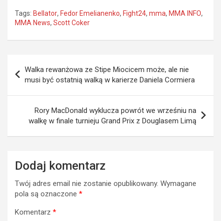
Tags:
Bellator
,
Fedor Emelianenko
,
Fight24
,
mma
,
MMA INFO
,
MMA News
,
Scott Coker
Nawigacja
Walka rewanżowa ze Stipe Miocicem może, ale nie
wpisu
musi być ostatnią walką w karierze Daniela Cormiera
Rory MacDonald wyklucza powrót we wrześniu na
walkę w finale turnieju Grand Prix z Douglasem Limą
Dodaj komentarz
Twój adres email nie zostanie opublikowany.
Wymagane
pola są oznaczone
*
Komentarz
*