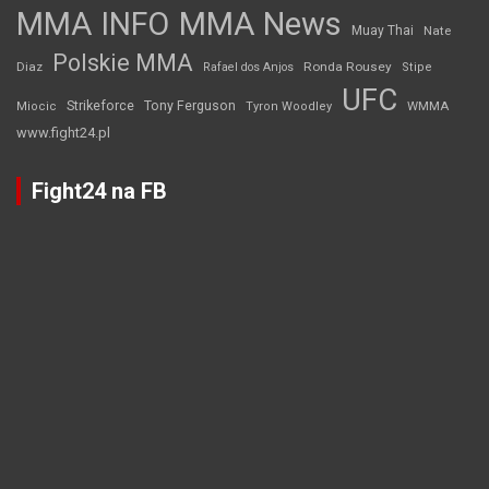
MMA INFO
MMA News
Muay Thai
Nate
Polskie MMA
Diaz
Ronda Rousey
Rafael dos Anjos
Stipe
UFC
Strikeforce
Tony Ferguson
WMMA
Miocic
Tyron Woodley
www.fight24.pl
Fight24 na FB