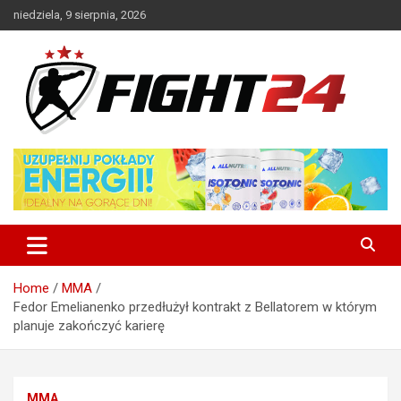
Skip
niedziela, 9 sierpnia, 2026
to
content
Polski serwis informacyjny MMA i K-1
FIGHT24.PL – MMA i K-1, UFC
Home
MMA
Fedor Emelianenko przedłużył kontrakt z Bellatorem w którym
planuje zakończyć karierę
MMA