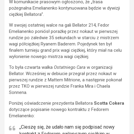
W komunikacie prasowym ogłoszono, że „trasa
pożegnalna Emelianenko kontynuowana będzie w dywizji
ciężkiej Bellatora”.
W swojej ostatniej walce na gali Bellator 214, Fedor
Emelianenko poniósł porażkę przez nokaut w pierwszej
rundzie po zaledwie 35 sekundach w starciu z mistrzem
wagi półciężkiej Ryanem Baderem. Pojedynek ten był
finałem turnieju grand prix wagi ciężkiej, który miał na celu
wyłonienie nowego mistrza wagi ciężkiej.
To była czwarta walka
Ostatniego Cara
w organizacji
Bellator. Wcześniej w debiucie przegrał przez nokaut w
pierwszej rundzie z Mattem Mitrione, a następnie pokonał
przez TKO w pierwszej rundzie Franka Mira i Chaela
Sonnena.
Poniżej oświadczenie prezydenta Bellatora
Scotta Cokera
dotyczące popisanie nowego kontraktu z Fedorem
Emelianenko:
„Cieszę się, że udało nam się podpisać nowy
kontrakt z Fedorem, najlepszym ciężkim w