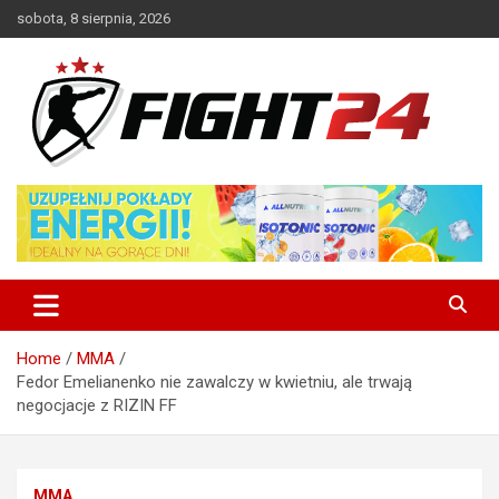
Skip
sobota, 8 sierpnia, 2026
to
content
Polski serwis informacyjny MMA i K-1
FIGHT24.PL – MMA i K-1, UFC
Home
MMA
Fedor Emelianenko nie zawalczy w kwietniu, ale trwają
negocjacje z RIZIN FF
MMA