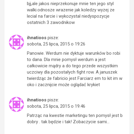
bjj,ale jakos nieprzekonuje mnie ten jego styl
walki.odnosze wrazenie jak koledzy wyzej ze
lecial na farcie i wykozystal niedyspozycje
ostatnich 3 zawodnikow
ihnatioos
pisze:
sobota, 25 lipca, 2015 o 19:26
Panowie. Werdum nie dyktuje warunków bo robi
to dana. Dla mnie pomysł werdum a jest
całkowicie mądry a do tego przede wszystkim
uczciwy dla pozostałych fight row. A januszek
twierdząc że fabricio jest Farciarz em to kit im w
oko i zacznijcie może oglądać krykiet
ihnatioos
pisze:
sobota, 25 lipca, 2015 o 19:46
Patrząc na kwestie marketingu ten pomysł jest b
dobry . tak będzie i tak! Zobaczycie sami…