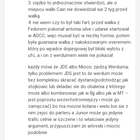
3. ciężko to jednoznacznie stwierdzić, ale o
miejscu walki Cain nie dowiedział sie 2 tyg przed
walką
4. nie wiem czy to był taki fart, przed walka z
Fedorem pokonał antonia silve i udanie startował
w ADCC, więc musiał być w niezłej formie, potem
była guwniana walka z nakoksowanym overemem
który po wpadce dopingowej był bliski wylotu z
ufc, a i on z werdumem wiele nie pokazał
każdy mówi że JDS albo Miocic zjedzą Werduma,
tylko problemem JDS jest to że werdum może
bez kompleksu skracać dystans(podchodząc jak
stojkowic lub składac sie do obalenia z którego
może albo kombinowac jak w Bjj albo jak w MT –
jest poprostu wszechstronniejszy i może go
zamęczać) bo ma mocne kolana i wielu boi sie z
nim zejsc do parteru a Junior może go jedynie
trafic celnie w szczene i to właściwie jedyny
argument, przypuszczam że arlovski i miocic
podobnie