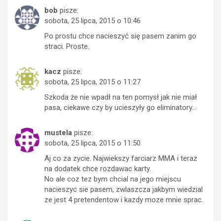
bob
pisze:
sobota, 25 lipca, 2015 o 10:46
Po prostu chce nacieszyć się pasem zanim go
straci. Proste.
kacz
pisze:
sobota, 25 lipca, 2015 o 11:27
Szkoda że nie wpadł na ten pomysł jak nie miał
pasa, ciekawe czy by ucieszyły go eliminatory…
mustela
pisze:
sobota, 25 lipca, 2015 o 11:50
Aj co za zycie. Najwiekszy farciarz MMA i teraz
na dodatek chce rozdawac karty.
No ale coz tez bym chcial na jego miejscu
nacieszyc sie pasem, zwlaszcza jakbym wiedzial
ze jest 4 pretendentow i kazdy moze mnie sprac.