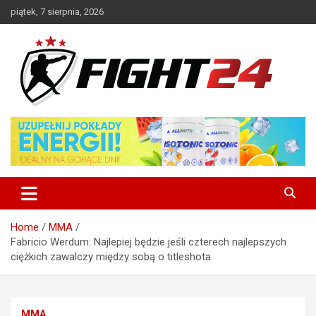
Skip
piątek, 7 sierpnia, 2026
to
content
Polski serwis informacyjny MMA i K-1
FIGHT24.PL – MMA i K-1, UFC
Home
MMA
Fabricio Werdum: Najlepiej będzie jeśli czterech najlepszych
ciężkich zawalczy między sobą o titleshota
MMA