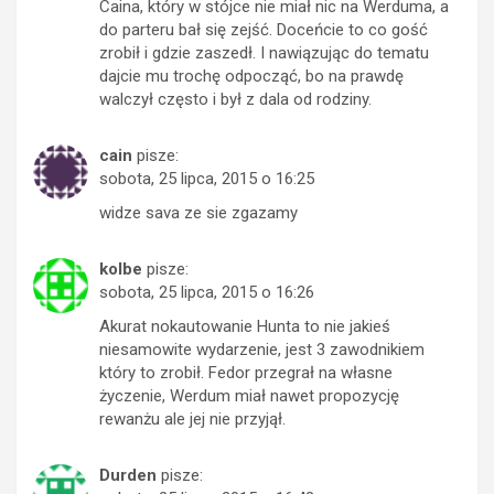
Caina, który w stójce nie miał nic na Werduma, a
do parteru bał się zejść. Doceńcie to co gość
zrobił i gdzie zaszedł. I nawiązując do tematu
dajcie mu trochę odpocząć, bo na prawdę
walczył często i był z dala od rodziny.
cain
pisze:
sobota, 25 lipca, 2015 o 16:25
widze sava ze sie zgazamy
kolbe
pisze:
sobota, 25 lipca, 2015 o 16:26
Akurat nokautowanie Hunta to nie jakieś
niesamowite wydarzenie, jest 3 zawodnikiem
który to zrobił. Fedor przegrał na własne
życzenie, Werdum miał nawet propozycję
rewanżu ale jej nie przyjął.
Durden
pisze: