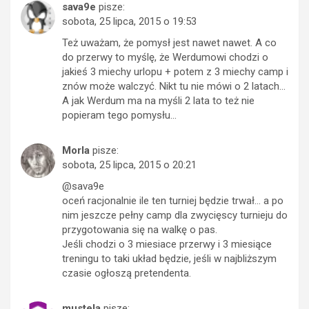
sava9e
pisze:
sobota, 25 lipca, 2015 o 19:53
Też uważam, że pomysł jest nawet nawet. A co
do przerwy to myślę, że Werdumowi chodzi o
jakieś 3 miechy urlopu + potem z 3 miechy camp i
znów może walczyć. Nikt tu nie mówi o 2 latach…
A jak Werdum ma na myśli 2 lata to też nie
popieram tego pomysłu…
Morla
pisze:
sobota, 25 lipca, 2015 o 20:21
@sava9e
oceń racjonalnie ile ten turniej będzie trwał… a po
nim jeszcze pełny camp dla zwycięscy turnieju do
przygotowania się na walkę o pas.
Jeśli chodzi o 3 miesiace przerwy i 3 miesiące
treningu to taki układ będzie, jeśli w najbliższym
czasie ogłoszą pretendenta.
mustela
pisze: