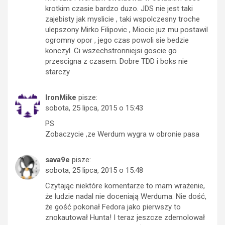
krotkim czasie bardzo duzo. JDS nie jest taki
zajebisty jak myslicie , taki wspolczesny troche
ulepszony Mirko Filipovic , Miocic juz mu postawil
ogromny opor , jego czas powoli sie bedzie
konczyl. Ci wszechstronniejsi goscie go
przescigna z czasem. Dobre TDD i boks nie
starczy
IronMike
pisze:
sobota, 25 lipca, 2015 o 15:43
PS
Zobaczycie ,ze Werdum wygra w obronie pasa
sava9e
pisze:
sobota, 25 lipca, 2015 o 15:48
Czytając niektóre komentarze to mam wrażenie,
że ludzie nadal nie doceniają Werduma. Nie dość,
że gość pokonał Fedora jako pierwszy to
znokautował Hunta! I teraz jeszcze zdemolował