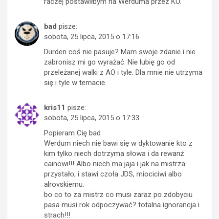
raczej postawiłbym na Werduma przez KO.
bad
pisze:
sobota, 25 lipca, 2015 o 17:16
Durden coś nie pasuje? Mam swoje zdanie i nie
zabronisz mi go wyrażać. Nie lubię go od
przeleżanej walki z AO i tyle. Dla mnie nie utrzyma
się i tyle w temacie.
kris11
pisze:
sobota, 25 lipca, 2015 o 17:33
Popieram Cię bad
Werdum niech nie bawi się w dyktowanie kto z
kim tylko niech dotrzyma słowa i da rewanż
cainowi!!! Albo niech ma jaja i jak na mistrza
przystało, i stawi czoła JDS, miociciwi albo
alrovskiemu.
bo co to za mistrz co musi zaraz po zdobyciu
pasa musi rok odpoczywać? totalna ignorancja i
strach!!!