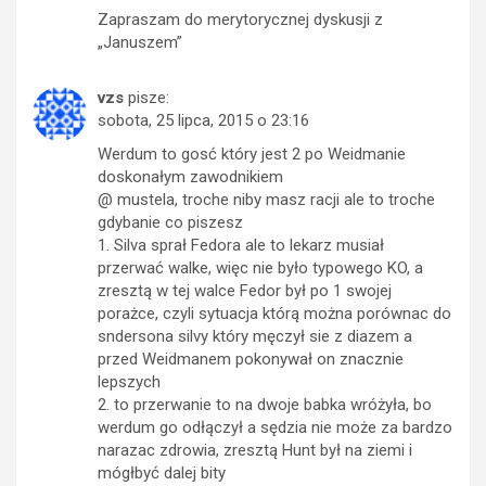
Zapraszam do merytorycznej dyskusji z
„Januszem”
vzs
pisze:
sobota, 25 lipca, 2015 o 23:16
Werdum to gosć który jest 2 po Weidmanie
doskonałym zawodnikiem
@ mustela, troche niby masz racji ale to troche
gdybanie co piszesz
1. Silva sprał Fedora ale to lekarz musiał
przerwać walke, więc nie było typowego KO, a
zresztą w tej walce Fedor był po 1 swojej
porażce, czyli sytuacja którą można porównac do
sndersona silvy który męczył sie z diazem a
przed Weidmanem pokonywał on znacznie
lepszych
2. to przerwanie to na dwoje babka wróżyła, bo
werdum go odłączył a sędzia nie może za bardzo
narazac zdrowia, zresztą Hunt był na ziemi i
mógłbyć dalej bity