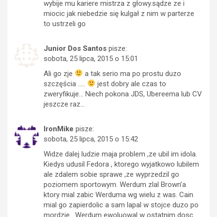
wybije mu kariere mistrza z głowy.sądze ze i
miocic jak niebedzie się kulgał z nim w parterze
to ustrzeli go
Junior Dos Santos
pisze:
sobota, 25 lipca, 2015 o 15:01
Ali go zje
a tak serio ma po prostu duzo
szczęścia …..
jest dobry ale czas to
zweryfikuje… Niech pokona JDS, Ubereema lub CV
jeszcze raz…
IronMike
pisze:
sobota, 25 lipca, 2015 o 15:42
Widze dalej ludzie maja problem ,ze ubil im idola.
Kiedys udusil Fedora , ktorego wyjatkowo lubilem
ale zdalem sobie sprawe ,ze wyprzedzil go
poziomem sportowym. Werdum zlal Brown’a
ktory mial zabic Werduma wg wielu z was. Cain
mial go zapierdolic a sam lapal w stojce duzo po
mordzie . Werdum ewoluowal w ostatnim dosc