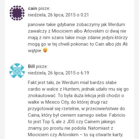
cain
pisze:
niedziela, 26 lipca, 2015 o 0:21
panowie takie gdybanie zobaczymy jak Werdum
zawalczy z Miociciem albo Arlovskim ci dwaj nie
mają z nim szans takie moje zdanie jedyni którzy
mogą go w tej chwili pokonac to Cain albo jds Ali
wątpie
Bill
pisze:
niedziela, 26 lipca, 2015 o 6:19
Fakt jest taki, że Werdum miał bardzo słabe
cardio w walce z Huntem, jednak udało mu się go
znokautować. To była duża lekcja jeśli chodzi o
walke w Mexico City, do której drugi raz
przygotował się rzetelnie, w przeciwieństwie do
Caina, który był cieniem samego siebie. Fabricio
to jest Top 5, ale z JDS czy Cainem jakiego
znamy, po prostu nie podoła. Natomiast z
Miociciem czy Arlovskim – to są otwarte karty.