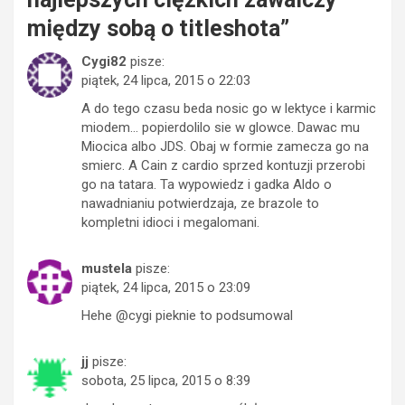
między sobą o titleshota
”
Cygi82
pisze:
piątek, 24 lipca, 2015 o 22:03
A do tego czasu beda nosic go w lektyce i karmic
miodem… popierdolilo sie w glowce. Dawac mu
Miocica albo JDS. Obaj w formie zamecza go na
smierc. A Cain z cardio sprzed kontuzji przerobi
go na tatara. Ta wypowiedz i gadka Aldo o
nawadnianiu potwierdzaja, ze brazole to
kompletni idioci i megalomani.
mustela
pisze:
piątek, 24 lipca, 2015 o 23:09
Hehe @cygi pieknie to podsumowal
jj
pisze:
sobota, 25 lipca, 2015 o 8:39