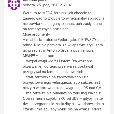
sobota, 25 lipca, 2015 o 21:46
Werdum to MEGA farciarz, jak chcecie to
zanegowac to zrobcie to w racjonalny sposob, a
nie powtarzac slogany o januszach zaslyszane
na tematycznych portalach:
Moje argumenty:
– mial farta trafiajac Fedora jako PIERWSZY past
prime. Nikt nie pamieta, ze w lepszym stylu spral
go przecietny Antonio Silva, a pozniej spral
MWH!!! Henderson
– wygral watpliwie z Huntem (za wczesne
przerwanie), do tego przerwania dostawal i
przegrywal na kartach sedziowskich
– trafil fartownie na zardzewialego i zle
przygotowanego velasqueza, jego sukces jest
niczym w porownaniu do wygranej JDS nad CV
– ma farta ze sie odnalazl po zalosnej walce z
Overeemem i szybkim KO od JDS – gdyby nie te
dwie przegrane nie znalazlby sie w odpowiednim
czasie i miejscu aby wybic sie na wraku Fedora