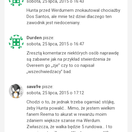
sobota, 25 lipca, 2015 o 16:43
Hunta przed Werdumem znokautowal chociażby
Dos Santos, ale mnie też dziwi dlaczego ten
zawodnik jest niedoceniany.
Durden
pisze:
sobota, 25 lipca, 2015 o 16:47
Zresztą komentarze niektórych osób naprawdę
są zabawne jak na przykład stwierdzenia że
Overeem go „zje” czy to co napisał
„wszechwiedzacy” bad.
sava9e
pisze:
sobota, 25 lipca, 2015 o 17:12
Chodzi o to, że jednak trzeba ogarniać stójkę,
żeby Hunta powalić… Mimo, że jestem wielkim
fanem Reema to akurat w rewanżu moim
zdaniem większe szanse ma Werdum.
Zwłaszcza, że walka będzie 5 rundowa… I to