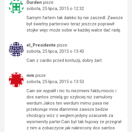
Durden
pisze:
sobota, 25 lipca, 2015 o 12:32
Samym fartem tak daleko by nie zaszedl. Zawsze
był świetny parterowo teraz jeszcze poprawił
stojke więc może sobie w każdej walce dać radę.
el_Presidente
pisze:
sobota, 25 lipca, 2015 o 13:43
Cain z cardio przed kontuzji, dobry żart.
mm
pisze:
sobota, 25 lipca, 2015 o 13:53
Cain sie wypalił i nic tu niezmieni faktu.miocic i
dos santos zmielą go szybciej niz zamulony
werdum.Jakos ten werdum mimo pasa nie
przekonuje mnie.dlammnie zawsze bedzie
chodzący wóz z weglem.jedyny szacunek za
wysmienity parter.Cain był tak hujowy ze przegrał
z nim a zobaczycie jak nakrecony dos santos