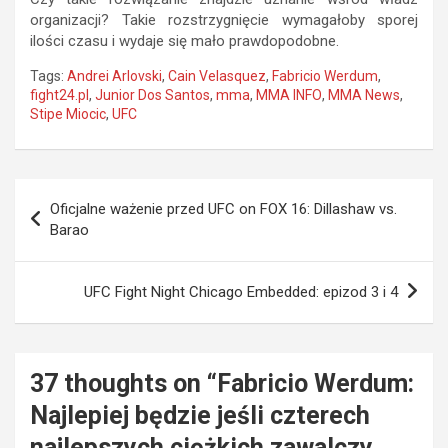
organizacji? Takie rozstrzygnięcie wymagałoby sporej
ilości czasu i wydaje się mało prawdopodobne.
Tags:
Andrei Arlovski
,
Cain Velasquez
,
Fabricio Werdum
,
fight24.pl
,
Junior Dos Santos
,
mma
,
MMA INFO
,
MMA News
,
Stipe Miocic
,
UFC
Nawigacja
Oficjalne ważenie przed UFC on FOX 16: Dillashaw vs.
wpisu
Barao
UFC Fight Night Chicago Embedded: epizod 3 i 4
37 thoughts on “
Fabricio Werdum:
Najlepiej będzie jeśli czterech
najlepszych ciężkich zawalczy