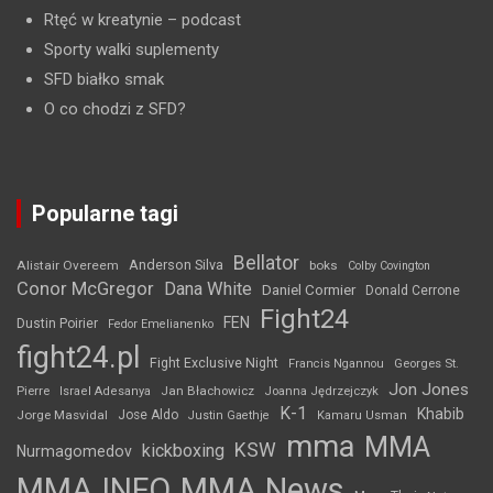
Rtęć w kreatynie
– podcast
Sporty walki suplementy
SFD białko smak
O co chodzi z SFD?
Popularne tagi
Bellator
Anderson Silva
Alistair Overeem
boks
Colby Covington
Conor McGregor
Dana White
Daniel Cormier
Donald Cerrone
Fight24
FEN
Dustin Poirier
Fedor Emelianenko
fight24.pl
Fight Exclusive Night
Francis Ngannou
Georges St.
Jon Jones
Jan Błachowicz
Pierre
Israel Adesanya
Joanna Jędrzejczyk
K-1
Khabib
Jorge Masvidal
Jose Aldo
Justin Gaethje
Kamaru Usman
mma
MMA
KSW
kickboxing
Nurmagomedov
MMA INFO
MMA News