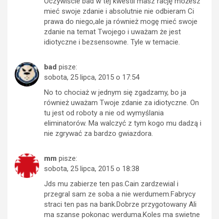
Oczywiście bad w tej kwestii masz rację możesz
mieć swoje zdanie i absolutnie nie odbieram Ci
prawa do niego,ale ja również mogę mieć swoje
zdanie na temat Twojego i uważam że jest
idiotyczne i bezsensowne. Tyle w temacie.
bad
pisze:
sobota, 25 lipca, 2015 o 17:54
No to chociaż w jednym się zgadzamy, bo ja
również uważam Twoje zdanie za idiotyczne. On
tu jest od roboty a nie od wymyślania
eliminatorów. Ma walczyć z tym kogo mu dadzą i
nie zgrywać za bardzo gwiazdora.
mm
pisze:
sobota, 25 lipca, 2015 o 18:38
Jds mu zabierze ten pas.Cain zardzewial i
przegral sam ze soba a nie werdumem.Fabrycy
straci ten pas na bank.Dobrze przygotowany Ali
ma szanse pokonac werduma.Koles ma swietne