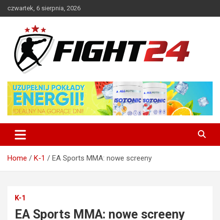
Skip
czwartek, 6 sierpnia, 2026
to
content
Polski serwis informacyjny MMA i K-1
FIGHT24.PL – MMA i K-1, UFC
Home
K-1
EA Sports MMA: nowe screeny
K-1
EA Sports MMA: nowe screeny