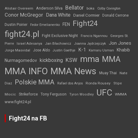
Bellator
Anderson Silva
Alistair Overeem
boks
Colby Covington
Conor McGregor
Dana White
Daniel Cormier
Donald Cerrone
Fight24
FEN
Dustin Poirier
Fedor Emelianenko
fight24.pl
Fight Exclusive Night
Francis Ngannou
Georges St.
Jon Jones
Jan Błachowicz
Pierre
Israel Adesanya
Joanna Jędrzejczyk
K-1
Khabib
Jorge Masvidal
Jose Aldo
Justin Gaethje
Kamaru Usman
mma
MMA
KSW
kickboxing
Nurmagomedov
MMA INFO
MMA News
Muay Thai
Nate
Polskie MMA
Diaz
Ronda Rousey
Rafael dos Anjos
Stipe
UFC
Strikeforce
Tony Ferguson
WMMA
Miocic
Tyron Woodley
www.fight24.pl
Fight24 na FB