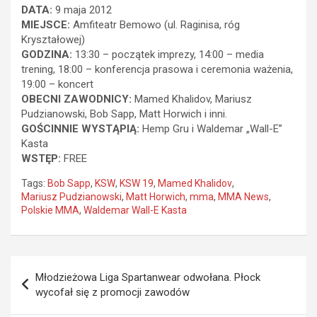
DATA:
9 maja 2012
MIEJSCE:
Amfiteatr Bemowo (ul. Raginisa, róg
Kryształowej)
GODZINA:
13:30 – początek imprezy, 14:00 – media
trening, 18:00 – konferencja prasowa i ceremonia ważenia,
19:00 – koncert
OBECNI ZAWODNICY:
Mamed Khalidov, Mariusz
Pudzianowski, Bob Sapp, Matt Horwich i inni.
GOŚCINNIE WYSTĄPIĄ:
Hemp Gru i Waldemar „Wall-E”
Kasta
WSTĘP:
FREE
Tags:
Bob Sapp
,
KSW
,
KSW 19
,
Mamed Khalidov
,
Mariusz Pudzianowski
,
Matt Horwich
,
mma
,
MMA News
,
Polskie MMA
,
Waldemar Wall-E Kasta
Nawigacja
Młodzieżowa Liga Spartanwear odwołana. Płock
wpisu
wycofał się z promocji zawodów