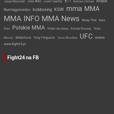
K-1
Khabib
Jorge Masvidal
Jose Aldo
Justin Gaethje
Kamaru Usman
mma
MMA
KSW
kickboxing
Nurmagomedov
MMA INFO
MMA News
Muay Thai
Nate
Polskie MMA
Diaz
Ronda Rousey
Rafael dos Anjos
Stipe
UFC
Strikeforce
Tony Ferguson
WMMA
Miocic
Tyron Woodley
www.fight24.pl
Fight24 na FB