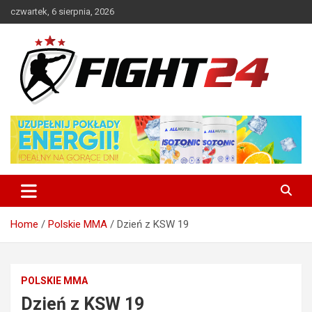
Skip
czwartek, 6 sierpnia, 2026
to
content
Polski serwis informacyjny MMA i K-1
FIGHT24.PL – MMA i K-1, UFC
Home
Polskie MMA
Dzień z KSW 19
POLSKIE MMA
Dzień z KSW 19