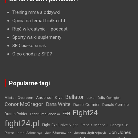
Trening mma a odżywki
Opinia na temat białka sfd
Rtęć w kreatynie
– podcast
Sporty walki suplementy
SFD białko smak
O co chodzi z SFD?
Popularne tagi
Bellator
Anderson Silva
Alistair Overeem
boks
Colby Covington
Conor McGregor
Dana White
Daniel Cormier
Donald Cerrone
Fight24
FEN
Dustin Poirier
Fedor Emelianenko
fight24.pl
Fight Exclusive Night
Francis Ngannou
Georges St.
Jon Jones
Jan Błachowicz
Pierre
Israel Adesanya
Joanna Jędrzejczyk