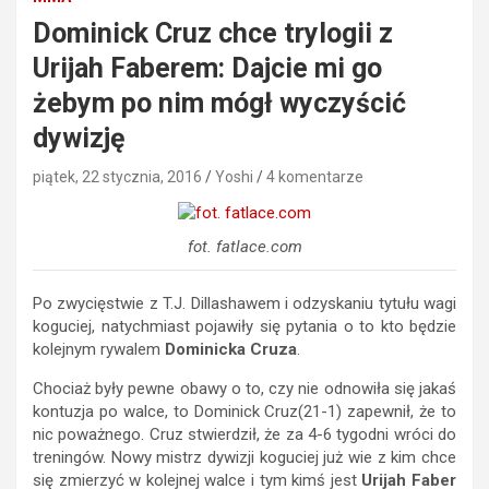
Dominick Cruz chce trylogii z
Urijah Faberem: Dajcie mi go
żebym po nim mógł wyczyścić
dywizję
piątek, 22 stycznia, 2016
Yoshi
4 komentarze
fot. fatlace.com
Po zwycięstwie z T.J. Dillashawem i odzyskaniu tytułu wagi
koguciej, natychmiast pojawiły się pytania o to kto będzie
kolejnym rywalem
Dominicka Cruza
.
Chociaż były pewne obawy o to, czy nie odnowiła się jakaś
kontuzja po walce, to Dominick Cruz(21-1) zapewnił, że to
nic poważnego. Cruz stwierdził, że za 4-6 tygodni wróci do
treningów. Nowy mistrz dywizji koguciej już wie z kim chce
się zmierzyć w kolejnej walce i tym kimś jest
Urijah Faber