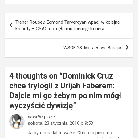
Nawigacja
Trener Rousey, Edmond Tarverdyan wpadł w kolejne
wpisu
kłopoty – CSAC cofnęła mu licencję trenera
WSOF 28: Moraes vs. Barajas
4 thoughts on “
Dominick Cruz
chce trylogii z Urijah Faberem:
Dajcie mi go żebym po nim mógł
wyczyścić dywizję
”
sava9e
pisze:
sobota, 23 stycznia, 2016 o 9:53
Ja bym mu dal te walke. Chlop dopiero co