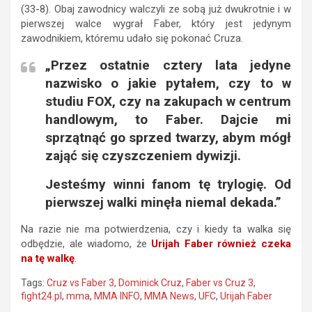
(33-8). Obaj zawodnicy walczyli ze sobą już dwukrotnie i w
pierwszej walce wygrał Faber, który jest jedynym
zawodnikiem, któremu udało się pokonać Cruza.
„Przez ostatnie cztery lata jedyne
nazwisko o jakie pytałem, czy to w
studiu FOX, czy na zakupach w centrum
handlowym, to Faber. Dajcie mi
sprzątnąć go sprzed twarzy, abym mógł
zająć się czyszczeniem dywizji.
Jesteśmy winni fanom tę trylogię. Od
pierwszej walki minęła niemal dekada.”
Na razie nie ma potwierdzenia, czy i kiedy ta walka się
odbędzie, ale wiadomo, że
Urijah Faber również czeka
na tę walkę
.
Tags:
Cruz vs Faber 3
,
Dominick Cruz
,
Faber vs Cruz 3
,
fight24.pl
,
mma
,
MMA INFO
,
MMA News
,
UFC
,
Urijah Faber