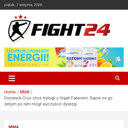
Skip
piątek, 7 sierpnia, 2026
to
content
Polski serwis informacyjny MMA i K-1
FIGHT24.PL – MMA i K-1, UFC
Home
MMA
Dominick Cruz chce trylogii z Urijah Faberem: Dajcie mi go
żebym po nim mógł wyczyścić dywizję
MMA