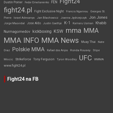
Fight24
FEN
Dustin Poirier
Fedor Emelianenko
fight24.pl
Fight Exclusive Night
Francis Ngannou
Georges St.
Jon Jones
Jan Błachowicz
Pierre
Israel Adesanya
Joanna Jędrzejczyk
K-1
Khabib
Jorge Masvidal
Jose Aldo
Justin Gaethje
Kamaru Usman
mma
MMA
KSW
kickboxing
Nurmagomedov
MMA INFO
MMA News
Muay Thai
Nate
Polskie MMA
Diaz
Ronda Rousey
Rafael dos Anjos
Stipe
UFC
Strikeforce
Tony Ferguson
WMMA
Miocic
Tyron Woodley
www.fight24.pl
Fight24 na FB