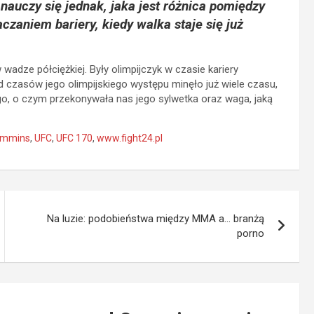
nauczy się jednak, jaka jest różnica pomiędzy
zaniem bariery, kiedy walka staje się już
dze półciężkiej. Były olimpijczyk w czasie kariery
 czasów jego olimpijskiego występu minęło już wiele czasu,
o, o czym przekonywała nas jego sylwetka oraz waga, jaką
ummins
,
UFC
,
UFC 170
,
www.fight24.pl
Na luzie: podobieństwa między MMA a… branżą
porno