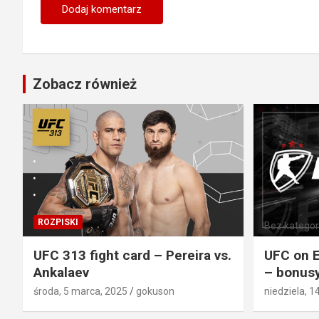
Zobacz również
ROZPISKI
Bez kategori
UFC 313 fight card – Pereira vs.
UFC on E
Ankalaev
– bonusy
środa, 5 marca, 2025
gokuson
niedziela, 1