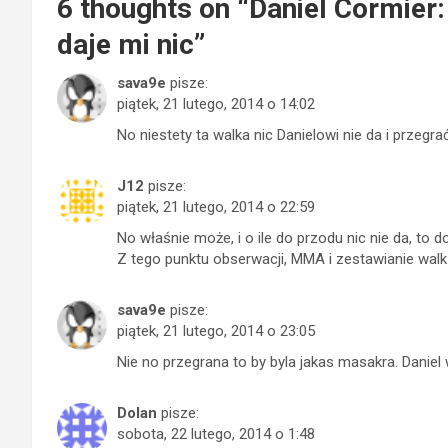
6 thoughts on “
Daniel Cormier
daje mi nic
”
sava9e
pisze:
piątek, 21 lutego, 2014 o 14:02
No niestety ta walka nic Danielowi nie da i przegrać
J12
pisze:
piątek, 21 lutego, 2014 o 22:59
No właśnie może, i o ile do przodu nic nie da, to d
Z tego punktu obserwacji, MMA i zestawianie walk 
sava9e
pisze:
piątek, 21 lutego, 2014 o 23:05
Nie no przegrana to by byla jakas masakra. Daniel
Dolan
pisze:
sobota, 22 lutego, 2014 o 1:48