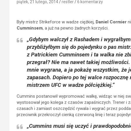
piątek, 21 lutego, 2014
restler
6 komentarzy
Były mistrz Strikeforce w wadze ciężkiej,
Daniel Cormier
ni
Cumminsem
, a już na pewno żadnych korzyści.
„Gdybym walczył z Rashadem i wygrałbym 
przybliżyłbym się do pojedynku o pas mistr
z Patrickiem Cumminsem i ta walka nie zb
przegrał? Nie ma nawet takiej możliwości.
mnie wygrana, a ja pokażę wszystkim, że 
zapasach. Dopiero po tej walce rozpocznę 
mistrzem UFC w wadze półciężkiej.”
Cummins postanowił wypromować walkę, widząc w niej swo
wystosował jego kolega z czasów zapaśniczych. Trener i
czasach i zamiast oszczędzić rywala i wygrać przez podda
przeciwnik przekroczył cienką czerwoną linię i teraz poj
„Cummins musi się uczyć i prawdopodobni