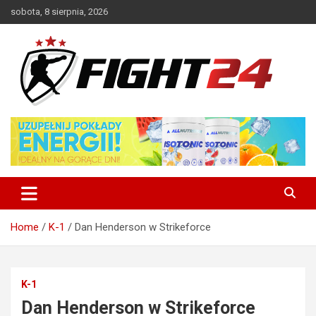
Skip
sobota, 8 sierpnia, 2026
to
content
Polski serwis informacyjny MMA i K-1
FIGHT24.PL – MMA i K-1, UFC
Home
K-1
Dan Henderson w Strikeforce
K-1
Dan Henderson w Strikeforce