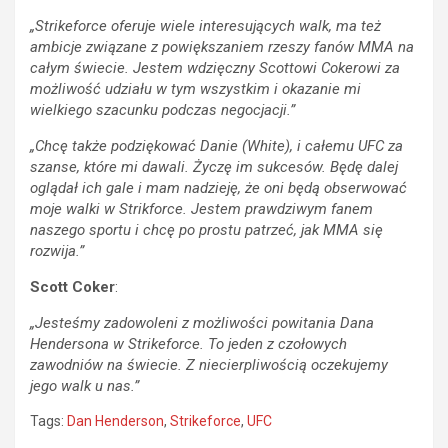
„Strikeforce oferuje wiele interesujących walk, ma też
ambicje związane z powiększaniem rzeszy fanów MMA na
całym świecie. Jestem wdzięczny Scottowi Cokerowi za
możliwość udziału w tym wszystkim i okazanie mi
wielkiego szacunku podczas negocjacji.”
„Chcę także podziękować Danie (White), i całemu UFC za
szanse, które mi dawali. Życzę im sukcesów. Będę dalej
oglądał ich gale i mam nadzieję, że oni będą obserwować
moje walki w Strikforce. Jestem prawdziwym fanem
naszego sportu i chcę po prostu patrzeć, jak MMA się
rozwija.”
Scott Coker
:
„Jesteśmy zadowoleni z możliwości powitania Dana
Hendersona w Strikeforce. To jeden z czołowych
zawodniów na świecie. Z niecierpliwością oczekujemy
jego walk u nas.”
Tags:
Dan Henderson
,
Strikeforce
,
UFC