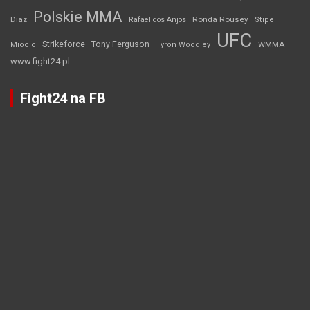
Polskie MMA
Diaz
Ronda Rousey
Rafael dos Anjos
Stipe
UFC
Strikeforce
Tony Ferguson
WMMA
Miocic
Tyron Woodley
www.fight24.pl
Fight24 na FB