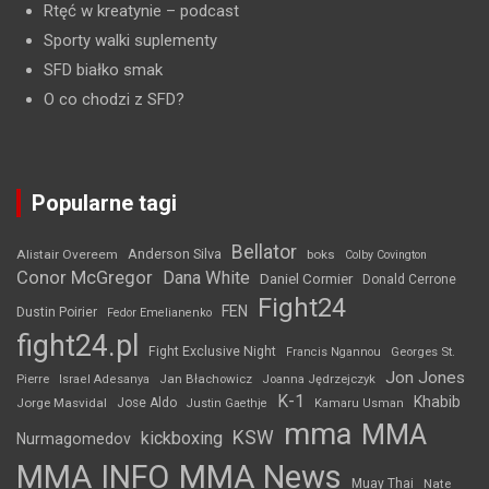
Rtęć w kreatynie
– podcast
Sporty walki suplementy
SFD białko smak
O co chodzi z SFD?
Popularne tagi
Bellator
Anderson Silva
Alistair Overeem
boks
Colby Covington
Conor McGregor
Dana White
Daniel Cormier
Donald Cerrone
Fight24
FEN
Dustin Poirier
Fedor Emelianenko
fight24.pl
Fight Exclusive Night
Francis Ngannou
Georges St.
Jon Jones
Jan Błachowicz
Pierre
Israel Adesanya
Joanna Jędrzejczyk
K-1
Khabib
Jorge Masvidal
Jose Aldo
Justin Gaethje
Kamaru Usman
mma
MMA
KSW
kickboxing
Nurmagomedov
MMA INFO
MMA News
Muay Thai
Nate