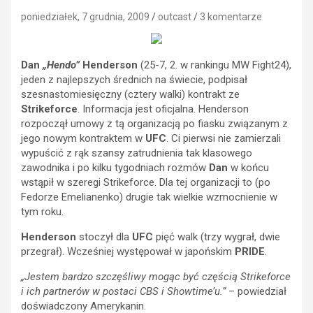
poniedziałek, 7 grudnia, 2009
outcast
3 komentarze
Dan
„Hendo”
Henderson
(25-7, 2. w rankingu MW Fight24),
jeden z najlepszych średnich na świecie, podpisał
szesnastomiesięczny (cztery walki) kontrakt ze
Strikeforce
. Informacja jest oficjalna. Henderson
rozpoczął umowy z tą organizacją po fiasku związanym z
jego nowym kontraktem w
UFC
. Ci pierwsi nie zamierzali
wypuścić z rąk szansy zatrudnienia tak klasowego
zawodnika i po kilku tygodniach rozmów
Dan
w końcu
wstąpił w szeregi Strikeforce. Dla tej organizacji to (po
Fedorze Emelianenko) drugie tak wielkie wzmocnienie w
tym roku.
Henderson
stoczył dla
UFC
pięć walk (trzy wygrał, dwie
przegrał). Wcześniej występował w japońskim
PRIDE
.
„Jestem bardzo szczęśliwy mogąc być częścią Strikeforce
i ich partnerów w postaci CBS i Showtime’u.”
– powiedział
doświadczony Amerykanin.