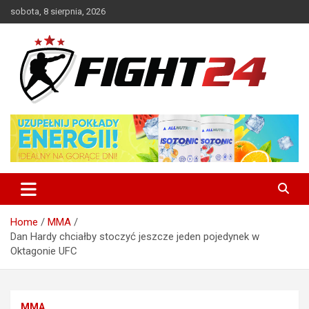
Skip
sobota, 8 sierpnia, 2026
to
content
Polski serwis informacyjny MMA i K-1
FIGHT24.PL – MMA i K-1, UFC
Home
MMA
Dan Hardy chciałby stoczyć jeszcze jeden pojedynek w
Oktagonie UFC
MMA