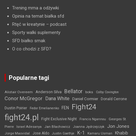
Trening mma a odżywki
Opinia na temat białka sfd
Rtęć w kreatynie
– podcast
Sporty walki suplementy
SFD białko smak
O co chodzi z SFD?
Popularne tagi
Bellator
Anderson Silva
Alistair Overeem
boks
Colby Covington
Conor McGregor
Dana White
Daniel Cormier
Donald Cerrone
Fight24
FEN
Dustin Poirier
Fedor Emelianenko
fight24.pl
Fight Exclusive Night
Francis Ngannou
Georges St.
Jon Jones
Jan Błachowicz
Pierre
Israel Adesanya
Joanna Jędrzejczyk
K-1
Khabib
Jorge Masvidal
Jose Aldo
Justin Gaethje
Kamaru Usman