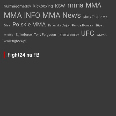
mma
MMA
KSW
kickboxing
Nurmagomedov
MMA INFO
MMA News
Muay Thai
Nate
Polskie MMA
Diaz
Ronda Rousey
Rafael dos Anjos
Stipe
UFC
Strikeforce
Tony Ferguson
WMMA
Miocic
Tyron Woodley
www.fight24.pl
Fight24 na FB