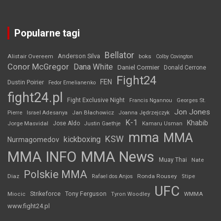
Popularne tagi
Bellator
Anderson Silva
Alistair Overeem
boks
Colby Covington
Conor McGregor
Dana White
Daniel Cormier
Donald Cerrone
Fight24
FEN
Dustin Poirier
Fedor Emelianenko
fight24.pl
Fight Exclusive Night
Francis Ngannou
Georges St.
Jon Jones
Jan Błachowicz
Pierre
Israel Adesanya
Joanna Jędrzejczyk
K-1
Khabib
Jorge Masvidal
Jose Aldo
Justin Gaethje
Kamaru Usman
mma
MMA
KSW
kickboxing
Nurmagomedov
MMA INFO
MMA News
Muay Thai
Nate
Polskie MMA
Diaz
Ronda Rousey
Rafael dos Anjos
Stipe
UFC
Strikeforce
Tony Ferguson
WMMA
Miocic
Tyron Woodley
www.fight24.pl