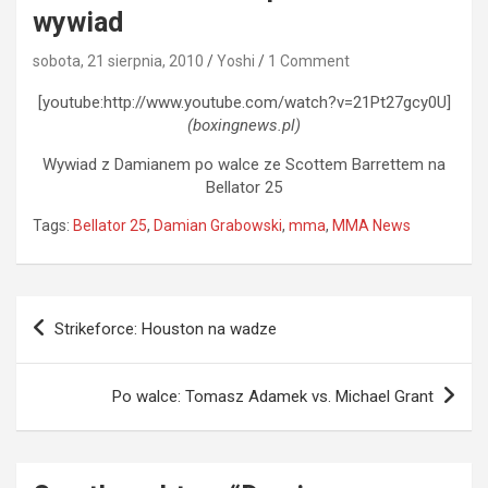
wywiad
sobota, 21 sierpnia, 2010
Yoshi
1 Comment
[youtube:http://www.youtube.com/watch?v=21Pt27gcy0U]
(boxingnews.pl)
Wywiad z Damianem po walce ze Scottem Barrettem na
Bellator 25
Tags:
Bellator 25
,
Damian Grabowski
,
mma
,
MMA News
Nawigacja
Strikeforce: Houston na wadze
wpisu
Po walce: Tomasz Adamek vs. Michael Grant