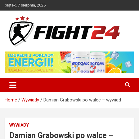
Skip
piątek, 7 sierpnia, 2026
to
content
Polski serwis informacyjny MMA i K-1
FIGHT24.PL – MMA i K-1, UFC
Home
Wywiady
Damian Grabowski po walce – wywiad
WYWIADY
Damian Grabowski po walce –