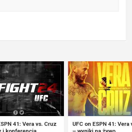
i
Bez kategorii
SPN 41: Vera vs. Cruz
UFC on ESPN 41: Vera 
 i konferencja
– wyniki na żywo