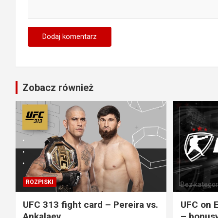
Zobacz również
ROZPISKI
Bez kategori
UFC 313 fight card – Pereira vs.
UFC on E
Ankalaev
– bonusy