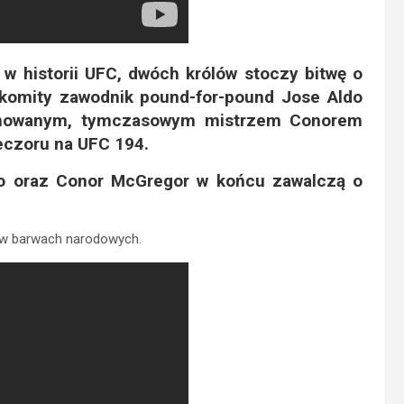
w historii UFC, dwóch królów stoczy bitwę o
nakomity zawodnik pound-for-pound Jose Aldo
ronowanym, tymczasowym mistrzem Conorem
eczoru na UFC 194.
do oraz Conor McGregor w końcu zawalczą o
w w barwach narodowych.