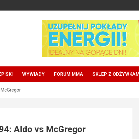
PISKI
WYWIADY
FORUM MMA
SKLEP Z ODŻYWKAM
s McGregor
194: Aldo vs McGregor