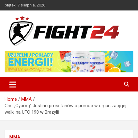
Skip
piątek, 7 sierpnia, 2026
to
content
Polski serwis informacyjny MMA i K-1
FIGHT24.PL – MMA i K-1, UFC
Home
MMA
Cris „Cyborg” Justino prosi fanów o pomoc w organizacji jej
walki na UFC 198 w Brazylii
MMA