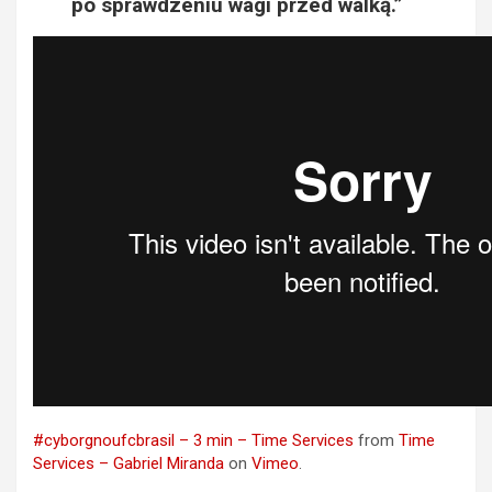
po sprawdzeniu wagi przed walką.”
#cyborgnoufcbrasil – 3 min – Time Services
from
Time
Services – Gabriel Miranda
on
Vimeo
.