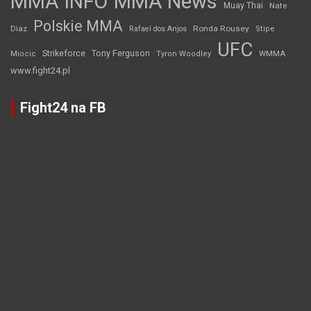
MMA INFO
MMA News
Muay Thai
Nate
Polskie MMA
Diaz
Ronda Rousey
Rafael dos Anjos
Stipe
UFC
Strikeforce
Tony Ferguson
WMMA
Miocic
Tyron Woodley
www.fight24.pl
Fight24 na FB