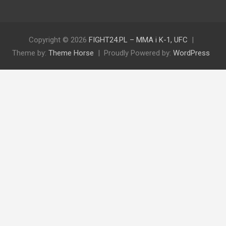
Copyright © 2026
FIGHT24.PL – MMA i K-1, UFC
Theme by:
Theme Horse
Proudly Powered by:
WordPress