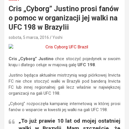
Cris „Cyborg” Justino prosi fanów
o pomoc w organizacji jej walki na
UFC 198 w Brazylii
sobota, 5 marca, 2016
Yoshi
Cris „Cyborg” Justino
chce stoczyć pojedynek w swoim
kraju i dlatego celuje w majową galę
UFC 198
.
Justino będąca aktualnie mistrzynią wagi piórkowej Invicta
FC nie chce stoczyć walki w Brazylii pod banderą Invicta
FC lub innej regionalnej gali lecz właśnie w największej
organizacji na gali UFC 198.
„Cyborg” rozpoczęła kampanię internetową w której prosi
fanów o wsparcie w kwestii jej walki na gali UFC 198.
„To już prawie 10 lat od mojej ostatniej
walki w Brazylii. Mam szczęście, że