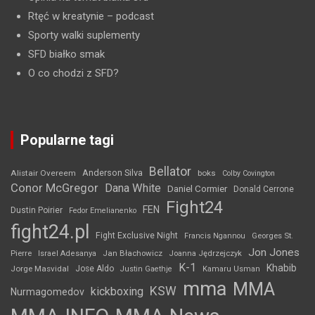
Rtęć w kreatynie
– podcast
Sporty walki suplementy
SFD białko smak
O co chodzi z SFD?
Popularne tagi
Bellator
Anderson Silva
Alistair Overeem
boks
Colby Covington
Conor McGregor
Dana White
Daniel Cormier
Donald Cerrone
Fight24
FEN
Dustin Poirier
Fedor Emelianenko
fight24.pl
Fight Exclusive Night
Francis Ngannou
Georges St.
Jon Jones
Jan Błachowicz
Pierre
Israel Adesanya
Joanna Jędrzejczyk
K-1
Khabib
Jorge Masvidal
Jose Aldo
Justin Gaethje
Kamaru Usman
mma
MMA
KSW
kickboxing
Nurmagomedov