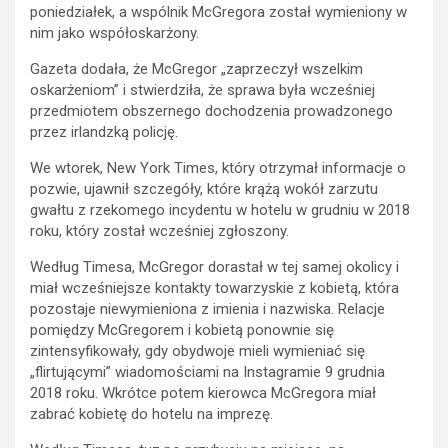
poniedziałek, a wspólnik McGregora został wymieniony w
nim jako współoskarżony.
Gazeta dodała, że McGregor „zaprzeczył wszelkim
oskarżeniom” i stwierdziła, że sprawa była wcześniej
przedmiotem obszernego dochodzenia prowadzonego
przez irlandzką policję.
We wtorek, New York Times, który otrzymał informacje o
pozwie, ujawnił szczegóły, które krążą wokół zarzutu
gwałtu z rzekomego incydentu w hotelu w grudniu w 2018
roku, który został wcześniej zgłoszony.
Według Timesa, McGregor dorastał w tej samej okolicy i
miał wcześniejsze kontakty towarzyskie z kobietą, która
pozostaje niewymieniona z imienia i nazwiska. Relacje
pomiędzy McGregorem i kobietą ponownie się
zintensyfikowały, gdy obydwoje mieli wymieniać się
„flirtującymi” wiadomościami na Instagramie 9 grudnia
2018 roku. Wkrótce potem kierowca McGregora miał
zabrać kobietę do hotelu na imprezę.