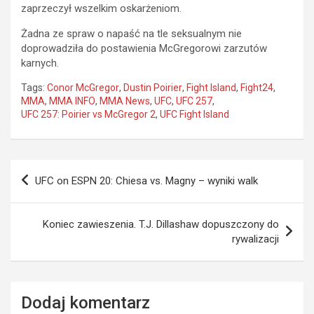
zaprzeczył wszelkim oskarżeniom.
Żadna ze spraw o napaść na tle seksualnym nie
doprowadziła do postawienia McGregorowi zarzutów
karnych.
Tags:
Conor McGregor
,
Dustin Poirier
,
Fight Island
,
Fight24
,
MMA
,
MMA INFO
,
MMA News
,
UFC
,
UFC 257
,
UFC 257: Poirier vs McGregor 2
,
UFC Fight Island
Nawigacja
UFC on ESPN 20: Chiesa vs. Magny – wyniki walk
wpisu
Koniec zawieszenia. T.J. Dillashaw dopuszczony do
rywalizacji
Dodaj komentarz