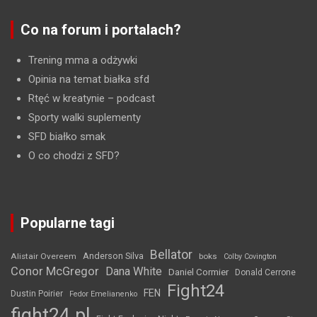
Co na forum i portalach?
Trening mma a odżywki
Opinia na temat białka sfd
Rtęć w kreatynie
– podcast
Sporty walki suplementy
SFD białko smak
O co chodzi z SFD?
Popularne tagi
Bellator
Anderson Silva
Alistair Overeem
boks
Colby Covington
Conor McGregor
Dana White
Daniel Cormier
Donald Cerrone
Fight24
FEN
Dustin Poirier
Fedor Emelianenko
fight24.pl