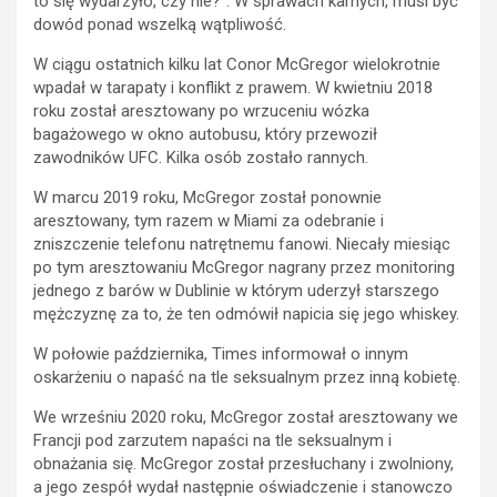
to się wydarzyło, czy nie?”. W sprawach karnych, musi być
dowód ponad wszelką wątpliwość.
W ciągu ostatnich kilku lat Conor McGregor wielokrotnie
wpadał w tarapaty i konflikt z prawem. W kwietniu 2018
roku został aresztowany po wrzuceniu wózka
bagażowego w okno autobusu, który przewoził
zawodników UFC. Kilka osób zostało rannych.
W marcu 2019 roku, McGregor został ponownie
aresztowany, tym razem w Miami za odebranie i
zniszczenie telefonu natrętnemu fanowi. Niecały miesiąc
po tym aresztowaniu McGregor nagrany przez monitoring
jednego z barów w Dublinie w którym uderzył starszego
mężczyznę za to, że ten odmówił napicia się jego whiskey.
W połowie października, Times informował o innym
oskarżeniu o napaść na tle seksualnym przez inną kobietę.
We wrześniu 2020 roku, McGregor został aresztowany we
Francji pod zarzutem napaści na tle seksualnym i
obnażania się. McGregor został przesłuchany i zwolniony,
a jego zespół wydał następnie oświadczenie i stanowczo