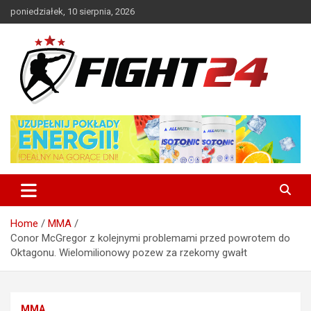
Skip
poniedziałek, 10 sierpnia, 2026
to
content
Polski serwis informacyjny MMA i K-1
FIGHT24.PL – MMA i K-1, UFC
Home
MMA
Conor McGregor z kolejnymi problemami przed powrotem do
Oktagonu. Wielomilionowy pozew za rzekomy gwałt
MMA