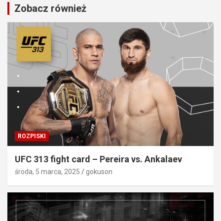
Zobacz również
ROZPISKI
UFC 313 fight card – Pereira vs. Ankalaev
środa, 5 marca, 2025
gokuson