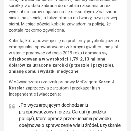
karetkę. Została zabrana do szpitala i zbadana przez
wydział do spraw napaści na tle seksualnym. Znaleziono
siniaki na jej ciele, a także otarcia na twarzy, szyi i prawej
piersi. Miesiąc później kobieta zawiadomiła policję, że
została rzekomo zgwałcona.
Kobieta, która powołuje się na problemy psychologiczne i
emocjonalne spowodowane rzekomym gwałtem, nie jest
w stanie pracować od maja 2019 roku i domaga się
odszkodowania w wysokości 1,79-2,13 miliona
dolarów za utracone zarobki (przeszłe i przyszłe),
zmianę domu i wydatki medyczne
.
W oświadczeniu rzecznik prasowy McGregora
Karen J.
Kessler
zaprzeczyła zarzutom i przekazał Irish
Independent oświadczenie:
„Po wyczerpującym dochodzeniu
przeprowadzonym przez Gardaí (irlandzka
policja), które oprócz przesłuchania powódki,
obejmowało sprawdzenie wielu źródeł, uzyskanie