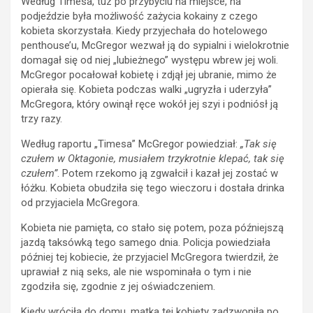
Według Timesa, tuz po przybyciu na miejsce, na
podjeździe była możliwość zażycia kokainy z czego
kobieta skorzystała. Kiedy przyjechała do hotelowego
penthouse’u, McGregor wezwał ją do sypialni i wielokrotnie
domagał się od niej „lubieżnego” występu wbrew jej woli.
McGregor pocałował kobietę i zdjął jej ubranie, mimo że
opierała się. Kobieta podczas walki „ugryzła i uderzyła”
McGregora, który owinął ręce wokół jej szyi i podniósł ją
trzy razy.
Według raportu „Timesa” McGregor powiedział:
„Tak się
czułem w Oktagonie, musiałem trzykrotnie klepać, tak się
czułem”
. Potem rzekomo ją zgwałcił i kazał jej zostać w
łóżku. Kobieta obudziła się tego wieczoru i dostała drinka
od przyjaciela McGregora.
Kobieta nie pamięta, co stało się potem, poza późniejszą
jazdą taksówką tego samego dnia. Policja powiedziała
później tej kobiecie, że przyjaciel McGregora twierdził, że
uprawiał z nią seks, ale nie wspominała o tym i nie
zgodziła się, zgodnie z jej oświadczeniem.
Kiedy wróciła do domu, matka tej kobiety zadzwoniła po