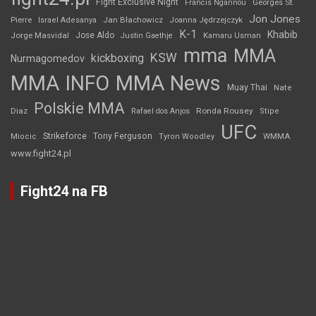
Fight Exclusive Night
Francis Ngannou
Georges St.
Jon Jones
Jan Błachowicz
Pierre
Israel Adesanya
Joanna Jędrzejczyk
K-1
Khabib
Jorge Masvidal
Jose Aldo
Justin Gaethje
Kamaru Usman
mma
MMA
KSW
kickboxing
Nurmagomedov
MMA INFO
MMA News
Muay Thai
Nate
Polskie MMA
Diaz
Ronda Rousey
Rafael dos Anjos
Stipe
UFC
Strikeforce
Tony Ferguson
WMMA
Miocic
Tyron Woodley
www.fight24.pl
Fight24 na FB