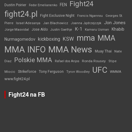
Fight24
FEN
Dustin Poirier
Fedor Emelianenko
fight24.pl
Fight Exclusive Night
Francis Ngannou
Georges St.
Jon Jones
Jan Błachowicz
Pierre
Israel Adesanya
Joanna Jędrzejczyk
K-1
Khabib
Jorge Masvidal
Jose Aldo
Justin Gaethje
Kamaru Usman
mma
MMA
KSW
kickboxing
Nurmagomedov
MMA INFO
MMA News
Muay Thai
Nate
Polskie MMA
Diaz
Ronda Rousey
Rafael dos Anjos
Stipe
UFC
Strikeforce
Tony Ferguson
WMMA
Miocic
Tyron Woodley
www.fight24.pl
Fight24 na FB