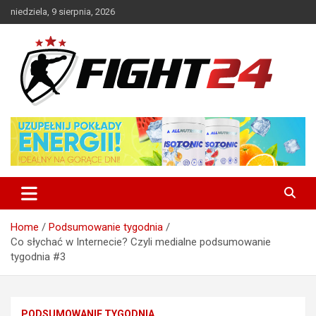
Skip
niedziela, 9 sierpnia, 2026
to
content
Polski serwis informacyjny MMA i K-1
FIGHT24.PL – MMA i K-1, UFC
Home
Podsumowanie tygodnia
Co słychać w Internecie? Czyli medialne podsumowanie
tygodnia #3
PODSUMOWANIE TYGODNIA