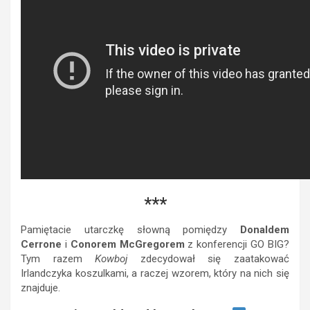
***
Pamiętacie utarczkę słowną pomiędzy
Donaldem
Cerrone
i
Conorem McGregorem
z konferencji GO BIG?
Tym razem
Kowboj
zdecydował się zaatakować
Irlandczyka koszulkami, a raczej wzorem, który na nich się
znajduje.