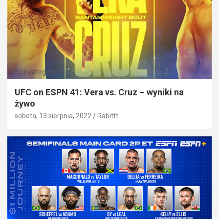
Bez kategorii
UFC on ESPN 41: Vera vs. Cruz – wyniki na
żywo
sobota, 13 sierpnia, 2022
Rabittt