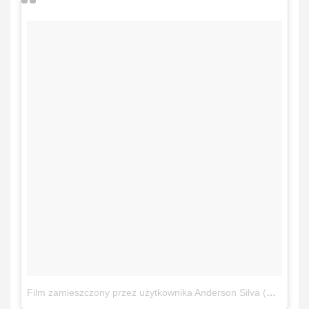
Film zamieszczony przez użytkownika Anderson Silva (@spiderandersonsilva)