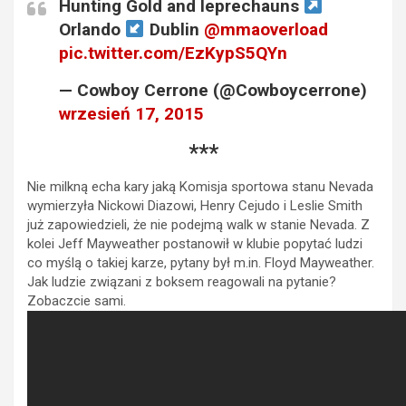
Hunting Gold and leprechauns
Orlando
Dublin
@mmaoverload
pic.twitter.com/EzKypS5QYn
— Cowboy Cerrone (@Cowboycerrone)
wrzesień 17, 2015
***
Nie milkną echa kary jaką Komisja sportowa stanu Nevada
wymierzyła Nickowi Diazowi, Henry Cejudo i Leslie Smith
już zapowiedzieli, że nie podejmą walk w stanie Nevada. Z
kolei Jeff Mayweather postanowił w klubie popytać ludzi
co myślą o takiej karze, pytany był m.in. Floyd Mayweather.
Jak ludzie związani z boksem reagowali na pytanie?
Zobaczcie sami.