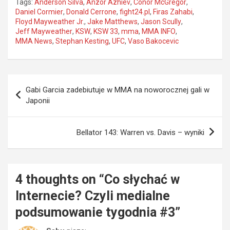
Tags:
Anderson Silva
,
Anzor Azhiev
,
Conor McGregor
,
Daniel Cormier
,
Donald Cerrone
,
fight24.pl
,
Firas Zahabi
,
Floyd Mayweather Jr.
,
Jake Matthews
,
Jason Scully
,
Jeff Mayweather
,
KSW
,
KSW 33
,
mma
,
MMA INFO
,
MMA News
,
Stephan Kesting
,
UFC
,
Vaso Bakocevic
Nawigacja
Gabi Garcia zadebiutuje w MMA na noworocznej gali w
wpisu
Japonii
Bellator 143: Warren vs. Davis – wyniki
4 thoughts on “
Co słychać w
Internecie? Czyli medialne
podsumowanie tygodnia #3
”