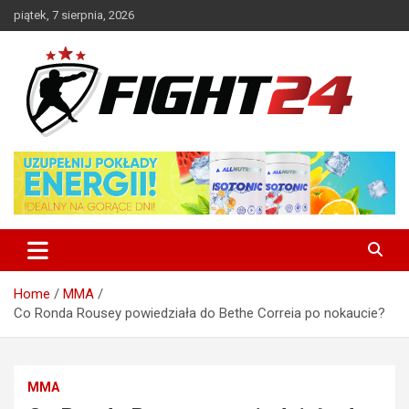
Skip
piątek, 7 sierpnia, 2026
to
content
Polski serwis informacyjny MMA i K-1
FIGHT24.PL – MMA i K-1, UFC
Home
MMA
Co Ronda Rousey powiedziała do Bethe Correia po nokaucie?
MMA