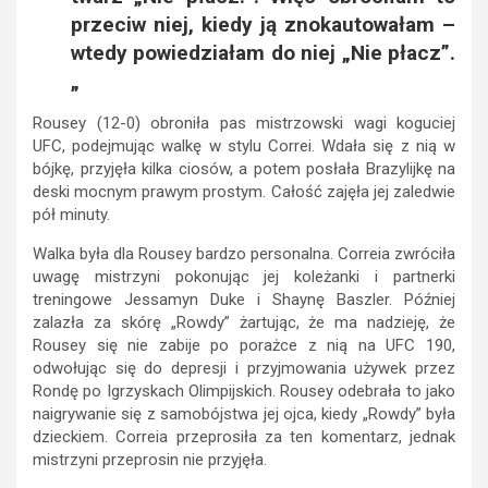
przeciw niej, kiedy ją znokautowałam –
wtedy powiedziałam do niej „Nie płacz”.
„
Rousey (12-0) obroniła pas mistrzowski wagi koguciej
UFC, podejmując walkę w stylu Correi. Wdała się z nią w
bójkę, przyjęła kilka ciosów, a potem posłała Brazylijkę na
deski mocnym prawym prostym. Całość zajęła jej zaledwie
pół minuty.
Walka była dla Rousey bardzo personalna. Correia zwróciła
uwagę mistrzyni pokonując jej koleżanki i partnerki
treningowe Jessamyn Duke i Shaynę Baszler. Później
zalazła za skórę „Rowdy” żartując, że ma nadzieję, że
Rousey się nie zabije po porażce z nią na UFC 190,
odwołując się do depresji i przyjmowania używek przez
Rondę po Igrzyskach Olimpijskich. Rousey odebrała to jako
naigrywanie się z samobójstwa jej ojca, kiedy „Rowdy” była
dzieckiem. Correia przeprosiła za ten komentarz, jednak
mistrzyni przeprosin nie przyjęła.