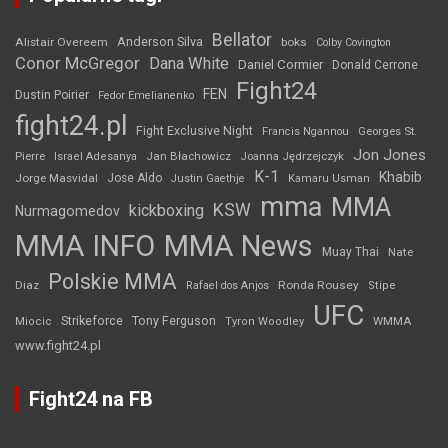
Bellator
Anderson Silva
Alistair Overeem
boks
Colby Covington
Conor McGregor
Dana White
Daniel Cormier
Donald Cerrone
Fight24
FEN
Dustin Poirier
Fedor Emelianenko
fight24.pl
Fight Exclusive Night
Francis Ngannou
Georges St.
Jon Jones
Jan Błachowicz
Pierre
Israel Adesanya
Joanna Jędrzejczyk
K-1
Khabib
Jorge Masvidal
Jose Aldo
Justin Gaethje
Kamaru Usman
mma
MMA
KSW
kickboxing
Nurmagomedov
MMA INFO
MMA News
Muay Thai
Nate
Polskie MMA
Diaz
Ronda Rousey
Rafael dos Anjos
Stipe
UFC
Strikeforce
Tony Ferguson
WMMA
Miocic
Tyron Woodley
www.fight24.pl
Fight24 na FB