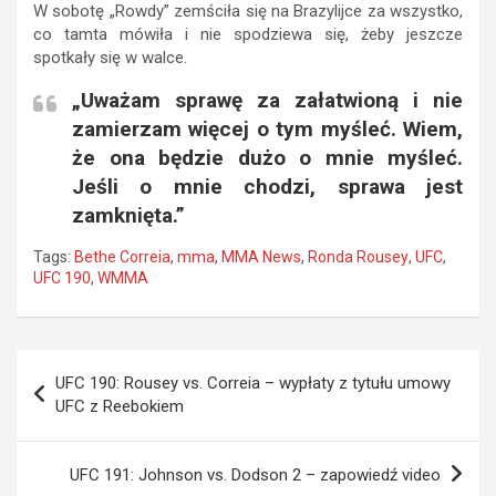
W sobotę „Rowdy” zemściła się na Brazylijce za wszystko,
co tamta mówiła i nie spodziewa się, żeby jeszcze
spotkały się w walce.
„Uważam sprawę za załatwioną i nie
zamierzam więcej o tym myśleć. Wiem,
że ona będzie dużo o mnie myśleć.
Jeśli o mnie chodzi, sprawa jest
zamknięta.”
Tags:
Bethe Correia
,
mma
,
MMA News
,
Ronda Rousey
,
UFC
,
UFC 190
,
WMMA
Nawigacja
UFC 190: Rousey vs. Correia – wypłaty z tytułu umowy
wpisu
UFC z Reebokiem
UFC 191: Johnson vs. Dodson 2 – zapowiedź video