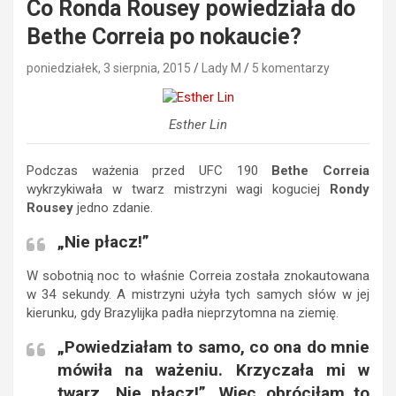
Co Ronda Rousey powiedziała do
Bethe Correia po nokaucie?
poniedziałek, 3 sierpnia, 2015
Lady M
5 komentarzy
Esther Lin
Podczas ważenia przed UFC 190
Bethe Correia
wykrzykiwała w twarz mistrzyni wagi koguciej
Rondy
Rousey
jedno zdanie.
„Nie płacz!”
W sobotnią noc to właśnie Correia została znokautowana
w 34 sekundy. A mistrzyni użyła tych samych słów w jej
kierunku, gdy Brazylijka padła nieprzytomna na ziemię.
„Powiedziałam to samo, co ona do mnie
mówiła na ważeniu. Krzyczała mi w
twarz „Nie płacz!”. Więc obróciłam to