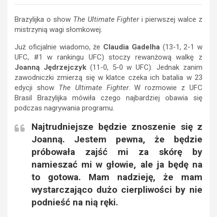
Brazylijka o show
The Ultimate Fighter
i pierwszej walce z
mistrzynią wagi słomkowej.
Już oficjalnie wiadomo, że
Claudia Gadelha
(13-1, 2-1 w
UFC, #1 w rankingu UFC) stoczy rewanżową walkę z
Joanną Jędrzejczyk
(11-0, 5-0 w UFC). Jednak zanim
zawodniczki zmierzą się w klatce czeka ich batalia w 23
edycji show
The Ultimate Fighter
. W rozmowie z UFC
Brasil Brazylijka mówiła czego najbardziej obawia się
podczas nagrywania programu.
Najtrudniejsze będzie znoszenie się z
Joanną. Jestem pewna, że będzie
próbowała zajść mi za skórę by
namieszać mi w głowie, ale ja będę na
to gotowa. Mam nadzieję, że mam
wystarczająco dużo cierpliwości by nie
podnieść na nią ręki.