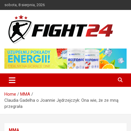
Skip
sobota, 8 sierpnia, 2026
to
content
Polski serwis informacyjny MMA i K-1
FIGHT24.PL – MMA i K-1, UFC
Home
MMA
Claudia Gadelha o Joannie Jędrzejczyk: Ona wie, że ze mną
przegrała
MMA