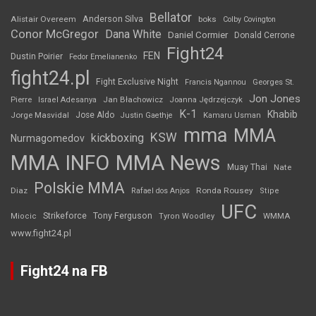
Bellator
Anderson Silva
Alistair Overeem
boks
Colby Covington
Conor McGregor
Dana White
Daniel Cormier
Donald Cerrone
Fight24
FEN
Dustin Poirier
Fedor Emelianenko
fight24.pl
Fight Exclusive Night
Francis Ngannou
Georges St.
Jon Jones
Jan Błachowicz
Pierre
Israel Adesanya
Joanna Jędrzejczyk
K-1
Khabib
Jorge Masvidal
Jose Aldo
Justin Gaethje
Kamaru Usman
mma
MMA
KSW
kickboxing
Nurmagomedov
MMA INFO
MMA News
Muay Thai
Nate
Polskie MMA
Diaz
Ronda Rousey
Rafael dos Anjos
Stipe
UFC
Strikeforce
Tony Ferguson
WMMA
Miocic
Tyron Woodley
www.fight24.pl
Fight24 na FB