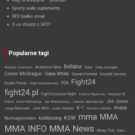
Rtęć w kreatynie
– podcast
Sporty walki suplementy
SFD białko smak
O co chodzi z SFD?
Popularne tagi
Bellator
Anderson Silva
Alistair Overeem
boks
Colby Covington
Conor McGregor
Dana White
Daniel Cormier
Donald Cerrone
Fight24
FEN
Dustin Poirier
Fedor Emelianenko
fight24.pl
Fight Exclusive Night
Francis Ngannou
Georges St.
Jon Jones
Jan Błachowicz
Pierre
Israel Adesanya
Joanna Jędrzejczyk
K-1
Khabib
Jorge Masvidal
Jose Aldo
Justin Gaethje
Kamaru Usman
mma
MMA
KSW
kickboxing
Nurmagomedov
MMA INFO
MMA News
Muay Thai
Nate