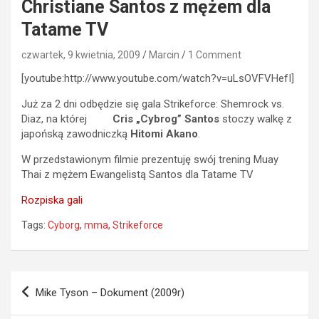
Christiane Santos z mężem dla
Tatame TV
czwartek, 9 kwietnia, 2009
Marcin
1 Comment
[youtube:http://www.youtube.com/watch?v=uLsOVFVHefI]
Już za 2 dni odbędzie się gala Strikeforce: Shemrock vs.
Diaz, na której
Cris „Cybrog” Santos
stoczy walkę z
japońską zawodniczką
Hitomi Akano
.
W przedstawionym filmie prezentuję swój trening Muay
Thai z mężem Ewangelistą Santos dla Tatame TV
Rozpiska gali
Tags:
Cyborg
,
mma
,
Strikeforce
Nawigacja
Mike Tyson – Dokument (2009r)
wpisu