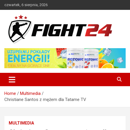
Skip
czwartek, 6 sierpnia, 2026
to
content
Polski serwis informacyjny MMA i K-1
FIGHT24.PL – MMA i K-1, UFC
Home
Multimedia
Christiane Santos z mężem dla Tatame TV
MULTIMEDIA