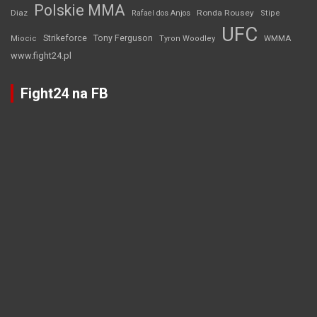
Polskie MMA
Diaz
Ronda Rousey
Rafael dos Anjos
Stipe
UFC
Strikeforce
Tony Ferguson
WMMA
Miocic
Tyron Woodley
www.fight24.pl
Fight24 na FB