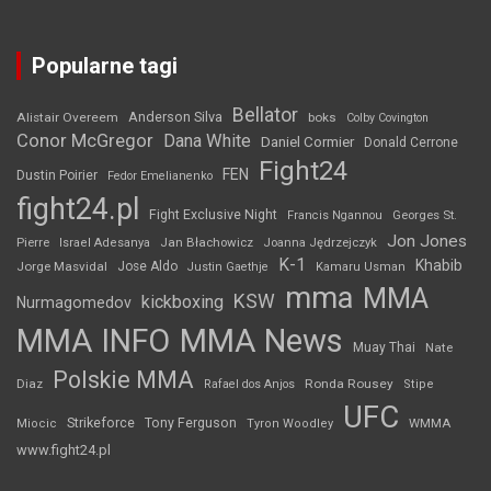
Popularne tagi
Bellator
Anderson Silva
Alistair Overeem
boks
Colby Covington
Conor McGregor
Dana White
Daniel Cormier
Donald Cerrone
Fight24
FEN
Dustin Poirier
Fedor Emelianenko
fight24.pl
Fight Exclusive Night
Francis Ngannou
Georges St.
Jon Jones
Jan Błachowicz
Pierre
Israel Adesanya
Joanna Jędrzejczyk
K-1
Khabib
Jorge Masvidal
Jose Aldo
Justin Gaethje
Kamaru Usman
mma
MMA
KSW
kickboxing
Nurmagomedov
MMA INFO
MMA News
Muay Thai
Nate
Polskie MMA
Diaz
Ronda Rousey
Rafael dos Anjos
Stipe
UFC
Strikeforce
Tony Ferguson
WMMA
Miocic
Tyron Woodley
www.fight24.pl