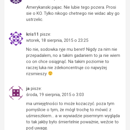
Amerykanski pajac. Nie lubie tego pozera. Prosi
sie o KO. Tylko nikogo chetnego nie widac aby go
ustrzelic.
kris11
pisze:
wtorek, 18 sierpnia, 2015 o 23:25
No nie, sodowka ryje mu beret! Nigdy za nim nie
przepadalem, no a takim gadaniem to ja nie wiem
co on chce osiągnąć. Na takim poziomie to
raczej luka nie zdekoncentruje co najwyżej
rizsmieszy
ja
pisze:
środa, 19 sierpnia, 2015 o 3:03
ma umiejętności to może kozaczyć. poza tym
pomyślcie o tym, że mógł trochę to mówić z
uśmieszkiem… a w wywiadzie pisemnym wygląda
to tak jakby było śmiertelnie poważnie, weźcie to
pod uwagę.