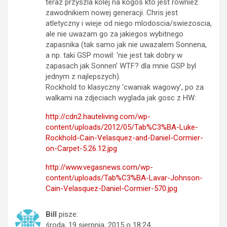
teraz przyszla kolej na kogos kto jest rowniez
zawodnikiem nowej generacji. Chris jest
atletyczny i wieje od niego mlodoscia/swiezoscia,
ale nie uwazam go za jakiegos wybitnego
zapasnika (tak samo jak nie uwazalem Sonnena,
a np. taki GSP mowil: 'nie jest tak dobry w
zapasach jak Sonnen’ WTF? dla mnie GSP byl
jednym z najlepszych).
Rockhold to klasyczny 'cwaniak wagowy’, po za
walkami na zdjeciach wyglada jak gosc z HW:
http://cdn2.hauteliving.com/wp-
content/uploads/2012/05/Tab%C3%BA-Luke-
Rockhold-Cain-Velasquez-and-Daniel-Cormier-
on-Carpet-5.26.12.jpg
http://www.vegasnews.com/wp-
content/uploads/Tab%C3%BA-Lavar-Johnson-
Cain-Velasquez-Daniel-Cormier-570.jpg
Bill
pisze:
środa, 19 sierpnia, 2015 o 18:24