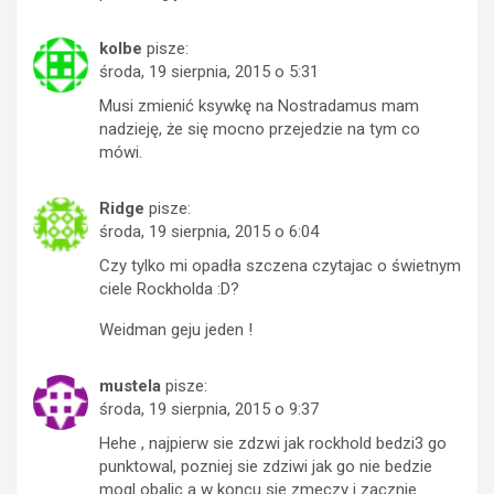
kolbe
pisze:
środa, 19 sierpnia, 2015 o 5:31
Musi zmienić ksywkę na Nostradamus mam
nadzieję, że się mocno przejedzie na tym co
mówi.
Ridge
pisze:
środa, 19 sierpnia, 2015 o 6:04
Czy tylko mi opadła szczena czytajac o świetnym
ciele Rockholda :D?
Weidman geju jeden !
mustela
pisze:
środa, 19 sierpnia, 2015 o 9:37
Hehe , najpierw sie zdzwi jak rockhold bedzi3 go
punktowal, pozniej sie zdziwi jak go nie bedzie
mogl obalic a w koncu sie zmeczy i zacznie