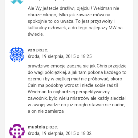
Ale Wy jeśtecie drażliwi, ojejciu ! Weidman nie
obraził nikogo, tylko jak zawsze mówi na
spokojnie to co uważa. To jest przyzwoity i
kulturalny człowiek, a do tego najlepszy MW na
świecie.
vzs
pisze:
środa, 19 sierpnia, 2015 o 18:25
prawdziwe emocje zaczną sie jak Chris przejdzie
do wagi półcięzkiej, a jak tam pokona każdego to
czemu i by w ciężkiej miał nie próbować, skoro
Cain ma podobny wzrost i nieźle sobie radził
Weidman to najbardziej perspektywiczny
zawodnik, było wielu mistrzów ale każdy siedział
w swojej wadze co juz mogło stawac sie nudne,
a on nie zamierza
mustela
pisze:
środa, 19 sierpnia, 2015 o 18:32