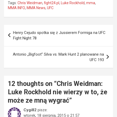
Tags:
Chris Weidman
,
fight24.pl
,
Luke Rockhold
,
mma
,
MMA INFO
,
MMA News
,
UFC
Nawigacja
Henry Cejudo spotka się z Jussierem Formiga na UFC
wpisu
Fight Night 78
Antonio „Bigfoot” Silva vs. Mark Hunt 2 planowane na
UFC 193
12 thoughts on “
Chris Weidman:
Luke Rockhold nie wierzy w to, że
może ze mną wygrać
”
Cygi82
pisze:
wtorek, 18 sierpnia, 2015 o 21:57