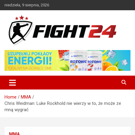
Skip
niedziela, 9 sierpnia, 2026
to
content
Polski serwis informacyjny MMA i K-1
FIGHT24.PL – MMA i K-1, UFC
Home
MMA
Chris Weidman: Luke Rockhold nie wierzy w to, że może ze
mną wygrać
MMA