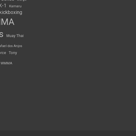
K-1
Kamaru
kickboxing
MMA
s
Muay Thai
afael dos Anjos
orce
Tony
WMMA