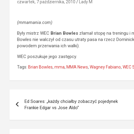
czwartek, 7 października, 2010
Lady M
(mmamania.com)
Były mistrz WEC
Brian Bowles
złamał stopę na treningu i
Bowles nie walczył od czasu utraty pasa na rzecz Dominick
powodem przerwania ich walki).
WEC poszukuje jego zastępcy.
Tags:
Brian Bowles
,
mma
,
MMA News
,
Wagney Fabiano
,
WEC 
Nawigacja
Ed Soares: „każdy chciałby zobaczyć pojedynek
wpisu
Frankie Edgar vs Jose Aldo”