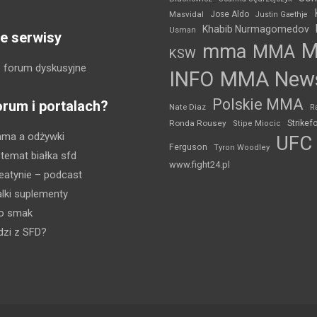
Masvidal
Jose Aldo
Justin Gaethje
Khabib Nurmagomedov
Usman
e serwisy
mma
MMA
KSW
 forum dyskusyjne
INFO
MMA New
Polskie MMA
orum i portalach?
Nate Diaz
R
Strikef
Ronda Rousey
Stipe Miocic
mma a odżywki
UFC
Ferguson
Tyron Woodley
 temat białka sfd
www.fight24.pl
eatynie
– podcast
lki suplementy
ko smak
dzi z SFD?