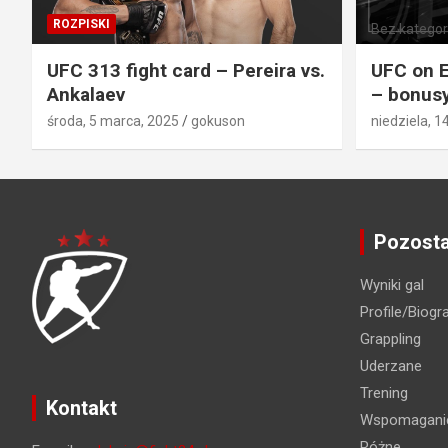
ROZPISKI
Bez kategori
UFC 313 fight card – Pereira vs.
UFC on E
Ankalaev
– bonusy
środa, 5 marca, 2025
gokuson
niedziela, 1
Pozosta
Wyniki gal
Profile/Biogra
Grappling
Uderzane
Trening
Kontakt
Wspomaganie
Różne