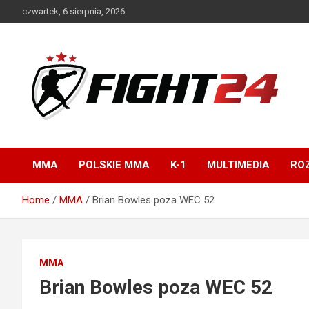
Skip
czwartek, 6 sierpnia, 2026
to
content
Polski serwis informacyjny MMA i K-1
FIGHT24.PL – MMA i
K-1, UFC
MMA
POLSKIE MMA
K-1
MULTIMEDIA
ROZ
Home
MMA
Brian Bowles poza WEC 52
MMA
Brian Bowles poza WEC 52