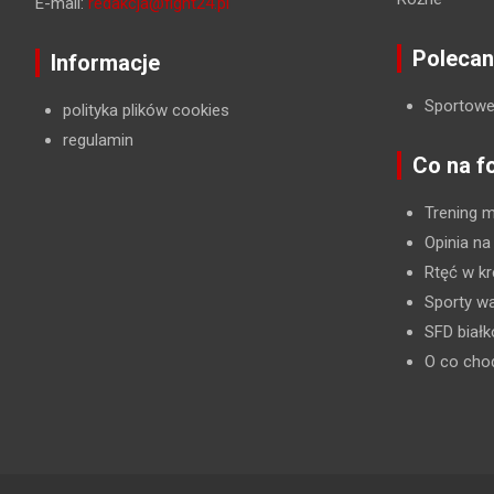
E-mail:
redakcja@fight24.pl
Polecan
Informacje
Sportowe
polityka plików cookies
regulamin
Co na f
Trening 
Opinia na
Rtęć w kr
Sporty wa
SFD biał
O co cho