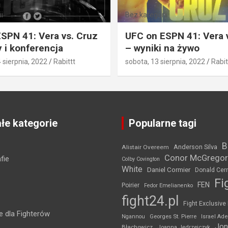
i
Bez kategorii
SPN 41: Vera vs. Cruz
UFC on ESPN 41: Vera 
 i konferencja
– wyniki na żywo
4 sierpnia, 2022
Rabittt
sobota, 13 sierpnia, 2022
Rabit
łe kategorie
Popularne tagi
B
Anderson Silva
Alistair Overeem
Conor McGregor
fie
Colby Covington
White
Daniel Cormier
Donald Cer
Fi
FEN
Poirier
Fedor Emelianenko
fight24.pl
Fight Exclusive
 dla Fighterów
Ngannou
Georges St. Pierre
Israel Ad
Jon
Błachowicz
Joanna Jędrzejczyk