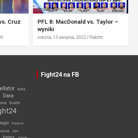
Bez kategorii
vs. Cruz
PFL 8: MacDonald vs. Taylor –
wyniki
tt
sobota, 13 sierpnia, 2022
Rabittt
Fight24 na FB
ellator
boks
Dana
rone
Dustin
ght24
 Night
Francis
Jan
esanya
 Jones
Jorge