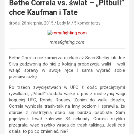
Bethe Correia vs. świat – „Pitbull”
chce Kaufman i Tate
środa, 26 sierpnia, 2015
Lady M
5 komentarzy
mmafighting.com
Bethe Correia nie zamierza czekać aż Sean Shelby lub Joe
Silva zadzwonią do niej z kolejną propozycją walki – woli
wziąć sprawy w swoje ręce i sama wybrać sobie
przeciwniczkę.
Po trzech zwycięstwach w UFC z dość przeciętnymi
rywalkami, „Pitbull” dostała walkę o pas z mistrzynią wagi
koguciej UFC, Rondą Rousey. Zanim do walki doszło,
Correia wyniosła trash-talk na inny poziom i sprawiła, że
starcie z mistrzynią stało się bardzo osobiste. Sam
pojedynek trwał zaledwie 34 sekundy. Correia szybko
przegrała, więc szybko wraca do trash-talkingu. Jeśli coś
działa, to po co zmieniać, nie?