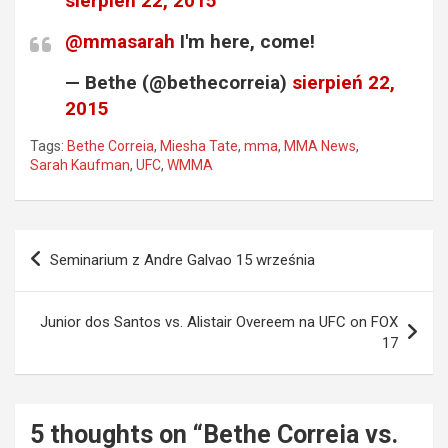
sierpień 22, 2015
@mmasarah
I'm here, come!
— Bethe (@bethecorreia)
sierpień 22,
2015
Tags:
Bethe Correia
,
Miesha Tate
,
mma
,
MMA News
,
Sarah Kaufman
,
UFC
,
WMMA
Nawigacja
Seminarium z Andre Galvao 15 września
wpisu
Junior dos Santos vs. Alistair Overeem na UFC on FOX
17
5 thoughts on “
Bethe Correia vs.