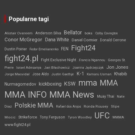
Popularne tagi
Bellator
Anderson Silva
Alistair Overeem
boks
Colby Covington
Conor McGregor
Dana White
Daniel Cormier
Donald Cerrone
Fight24
FEN
Dustin Poirier
Fedor Emelianenko
fight24.pl
Fight Exclusive Night
Francis Ngannou
Georges St.
Jon Jones
Jan Błachowicz
Pierre
Israel Adesanya
Joanna Jędrzejczyk
K-1
Khabib
Jorge Masvidal
Jose Aldo
Justin Gaethje
Kamaru Usman
mma
MMA
KSW
kickboxing
Nurmagomedov
MMA INFO
MMA News
Muay Thai
Nate
Polskie MMA
Diaz
Ronda Rousey
Rafael dos Anjos
Stipe
UFC
Strikeforce
Tony Ferguson
WMMA
Miocic
Tyron Woodley
www.fight24.pl