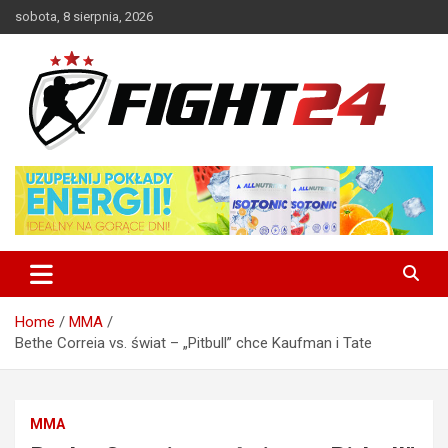
Skip
sobota, 8 sierpnia, 2026
to
content
Polski serwis informacyjny MMA i K-1
FIGHT24.PL – MMA i K-1, UFC
Home
MMA
Bethe Correia vs. świat – „Pitbull” chce Kaufman i Tate
MMA