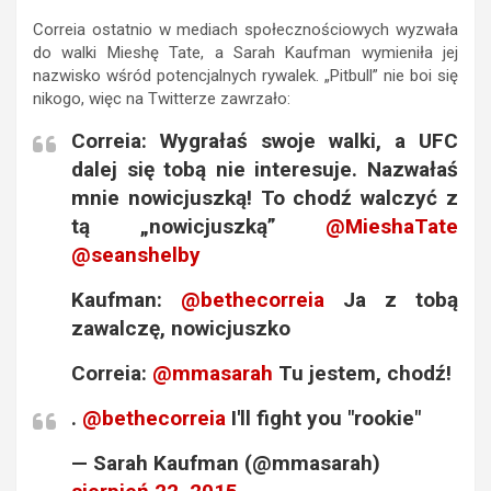
Correia ostatnio w mediach społecznościowych wyzwała
do walki Mieshę Tate, a Sarah Kaufman wymieniła jej
nazwisko wśród potencjalnych rywalek. „Pitbull” nie boi się
nikogo, więc na Twitterze zawrzało:
Correia: Wygrałaś swoje walki, a UFC
dalej się tobą nie interesuje. Nazwałaś
mnie nowicjuszką! To chodź walczyć z
tą „nowicjuszką”
@
MieshaTate
@
seanshelby
Kaufman:
@
bethecorreia
Ja z tobą
zawalczę, nowicjuszko
Correia:
@
mmasarah
Tu jestem, chodź!
.
@bethecorreia
I'll fight you "rookie"
— Sarah Kaufman (@mmasarah)