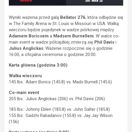
Wyniki ważenia przed galą
Bellator 276
, która odbędzie się
w The Family Arena w St. Louis w Missouri w USA. Walką
wieczoru będzie pojedynek w wadze piórkowej między
Adamem Boricsem
a
Madsem Burnellem
. W walce co-
main event w wadze półciężkiej zmierzą się
Phil Davis
i
Julius Anglickas
. Ważenie rozpocznie się o godzinie
16:00, a oficjalna ceremonia o godzinie 20:00.
Karta główna (godzina 3:00)
Walka wieczoru
145 lbs.: Adam Borics (145.8) vs. Mads Burnell (145.6)
Co-main event
205 lbs.: Julius Anglickas (206) vs. Phil Davis (206)
185 lbs.: Johnny Eblen (185.8) vs. John Salter (185.8)
155 lbs.: Gadzhi Rabadanov (155.8) vs. Jay Jay Wilson
(156)