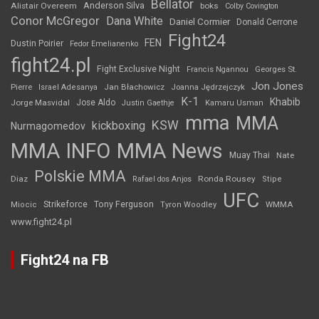
Bellator
Anderson Silva
Alistair Overeem
boks
Colby Covington
Conor McGregor
Dana White
Daniel Cormier
Donald Cerrone
Fight24
FEN
Dustin Poirier
Fedor Emelianenko
fight24.pl
Fight Exclusive Night
Francis Ngannou
Georges St.
Jon Jones
Jan Błachowicz
Pierre
Israel Adesanya
Joanna Jędrzejczyk
K-1
Khabib
Jorge Masvidal
Jose Aldo
Justin Gaethje
Kamaru Usman
mma
MMA
KSW
kickboxing
Nurmagomedov
MMA INFO
MMA News
Muay Thai
Nate
Polskie MMA
Diaz
Ronda Rousey
Rafael dos Anjos
Stipe
UFC
Strikeforce
Tony Ferguson
WMMA
Miocic
Tyron Woodley
www.fight24.pl
Fight24 na FB