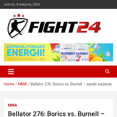
Skip
sobota, 8 sierpnia, 2026
to
content
Polski serwis informacyjny MMA i K-1
FIGHT24.PL – MMA i K-1, UFC
Home
MMA
Bellator 276: Borics vs. Burnell – wyniki ważenia
MMA
Bellator 276: Borics vs. Burnell –