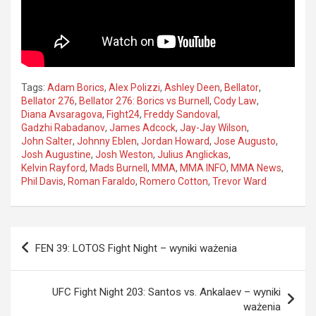
Tags:
Adam Borics
,
Alex Polizzi
,
Ashley Deen
,
Bellator
,
Bellator 276
,
Bellator 276: Borics vs Burnell
,
Cody Law
,
Diana Avsaragova
,
Fight24
,
Freddy Sandoval
,
Gadzhi Rabadanov
,
James Adcock
,
Jay-Jay Wilson
,
John Salter
,
Johnny Eblen
,
Jordan Howard
,
Jose Augusto
,
Josh Augustine
,
Josh Weston
,
Julius Anglickas
,
Kelvin Rayford
,
Mads Burnell
,
MMA
,
MMA INFO
,
MMA News
,
Phil Davis
,
Roman Faraldo
,
Romero Cotton
,
Trevor Ward
Nawigacja
FEN 39: LOTOS Fight Night – wyniki ważenia
wpisu
UFC Fight Night 203: Santos vs. Ankalaev – wyniki
ważenia