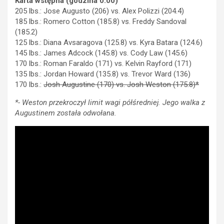
Karta wstępna (godzina 0:00)
205 lbs.: Jose Augusto (206) vs. Alex Polizzi (204.4)
185 lbs.: Romero Cotton (185.8) vs. Freddy Sandoval
(185.2)
125 lbs.: Diana Avsaragova (125.8) vs. Kyra Batara (124.6)
145 lbs.: James Adcock (145.8) vs. Cody Law (145.6)
170 lbs.: Roman Faraldo (171) vs. Kelvin Rayford (171)
135 lbs.: Jordan Howard (135.8) vs. Trevor Ward (136)
170 lbs.:
Josh Augustine (170) vs. Josh Weston (175.8)*
*- Weston przekroczył limit wagi półśredniej. Jego walka z
Augustinem została odwołana.