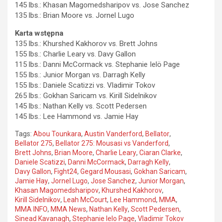
145 lbs.: Khasan Magomedsharipov vs. Jose Sanchez
135 lbs.: Brian Moore vs. Jornel Lugo
Karta wstępna
135 lbs.: Khurshed Kakhorov vs. Brett Johns
155 lbs.: Charlie Leary vs. Davy Gallon
115 lbs.: Danni McCormack vs. Stephanie Ielö Page
155 lbs.: Junior Morgan vs. Darragh Kelly
155 lbs.: Daniele Scatizzi vs. Vladimir Tokov
265 lbs.: Gokhan Saricam vs. Kirill Sidelnikov
145 lbs.: Nathan Kelly vs. Scott Pedersen
145 lbs.: Lee Hammond vs. Jamie Hay
Tags:
Abou Tounkara
,
Austin Vanderford
,
Bellator
,
Bellator 275
,
Bellator 275: Mousasi vs Vanderford
,
Brett Johns
,
Brian Moore
,
Charlie Leary
,
Ciaran Clarke
,
Daniele Scatizzi
,
Danni McCormack
,
Darragh Kelly
,
Davy Gallon
,
Fight24
,
Gegard Mousasi
,
Gokhan Saricam
,
Jamie Hay
,
Jornel Lugo
,
Jose Sanchez
,
Junior Morgan
,
Khasan Magomedsharipov
,
Khurshed Kakhorov
,
Kirill Sidelnikov
,
Leah McCourt
,
Lee Hammond
,
MMA
,
MMA INFO
,
MMA News
,
Nathan Kelly
,
Scott Pedersen
,
Sinead Kavanagh
,
Stephanie Ielo Page
,
Vladimir Tokov