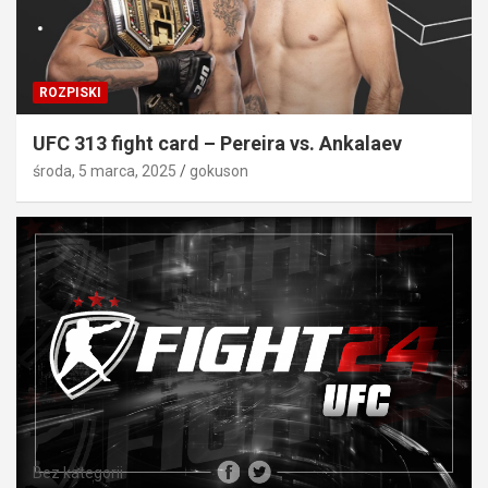
ROZPISKI
UFC 313 fight card – Pereira vs. Ankalaev
środa, 5 marca, 2025
gokuson
Bez kategorii