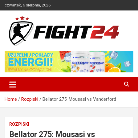
Skip
czwartek, 6 sierpnia, 2026
to
content
Polski serwis informacyjny MMA i K-1
FIGHT24.PL – MMA i K-1, UFC
Home
Rozpiski
Bellator 275: Mousasi vs Vanderford
ROZPISKI
Bellator 275: Mousasi vs