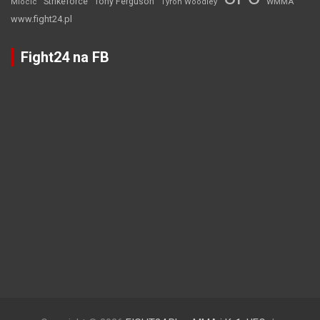
Strikeforce
Tony Ferguson
WMMA
Miocic
Tyron Woodley
www.fight24.pl
Fight24 na FB