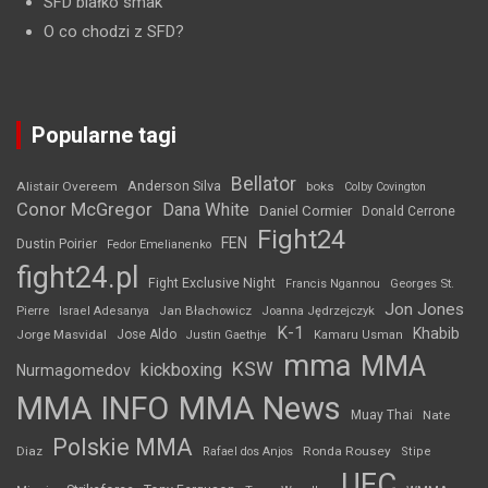
SFD białko smak
O co chodzi z SFD?
Popularne tagi
Bellator
Anderson Silva
Alistair Overeem
boks
Colby Covington
Conor McGregor
Dana White
Daniel Cormier
Donald Cerrone
Fight24
FEN
Dustin Poirier
Fedor Emelianenko
fight24.pl
Fight Exclusive Night
Francis Ngannou
Georges St.
Jon Jones
Jan Błachowicz
Pierre
Israel Adesanya
Joanna Jędrzejczyk
K-1
Khabib
Jorge Masvidal
Jose Aldo
Justin Gaethje
Kamaru Usman
mma
MMA
KSW
kickboxing
Nurmagomedov
MMA INFO
MMA News
Muay Thai
Nate
Polskie MMA
Diaz
Ronda Rousey
Rafael dos Anjos
Stipe
UFC