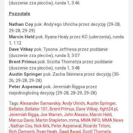
(duszenie zza pleców), runda 1, 3:46
Pozostałe
Nathan Coy
pok. Andy’ego Uhricha przez decyzję (29-28,
29-28, 29-29)
Marcin Held
pok. Ryana Healy przez KO (uderzenia), runda
1, 1:12
Dave Vitkay
pok. Tysona Jeffriesa przez poddanie
(duszenie zza pleców), runda 3, 3:07
Brent Primus
pok. Scotta Thometza przez poddanie
(duszenie zza pleców), runda 1, 3:48
Austin Springer
pok. Zacha Skinnera przez decyzję (30-
26, 29-28, 29-28)
Peter Aspenwal
pok. Jeremiah Riggsa przez
niejednogłośną decyzję (29-28, 28-29, 29-28)
Tags:
Alexander Sarnavskiy
,
Andy Uhrich
,
Austin Springer
,
Bellator
,
Bellator 101
,
Brent Primus
,
Dave Vitkay
,
fight24.pl
,
Jeremiah Rigga
,
Joe Warren
,
John Alessio
,
Marcin Held
,
Marcus Davis
,
Martin Stapleton
,
mma
,
MMA INFO
,
MMA News
,
Nathan Coy
,
Nick Kirk
,
Peter Aspenwal
,
Ricardo Tirloni
,
Rich Clementi
,
Ryan Healy
,
Saad Awad
,
Scott Thometz
,