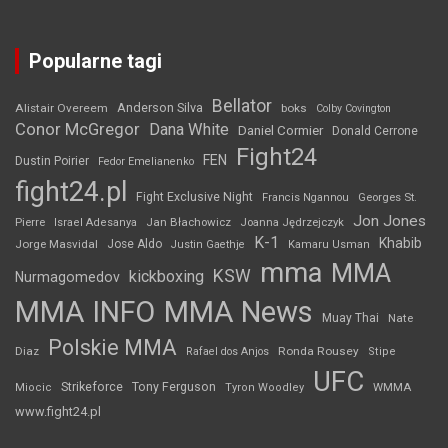
Popularne tagi
Bellator
Anderson Silva
Alistair Overeem
boks
Colby Covington
Conor McGregor
Dana White
Daniel Cormier
Donald Cerrone
Fight24
FEN
Dustin Poirier
Fedor Emelianenko
fight24.pl
Fight Exclusive Night
Francis Ngannou
Georges St.
Jon Jones
Jan Błachowicz
Pierre
Israel Adesanya
Joanna Jędrzejczyk
K-1
Khabib
Jorge Masvidal
Jose Aldo
Justin Gaethje
Kamaru Usman
mma
MMA
KSW
kickboxing
Nurmagomedov
MMA INFO
MMA News
Muay Thai
Nate
Polskie MMA
Diaz
Ronda Rousey
Rafael dos Anjos
Stipe
UFC
Strikeforce
Tony Ferguson
WMMA
Miocic
Tyron Woodley
www.fight24.pl