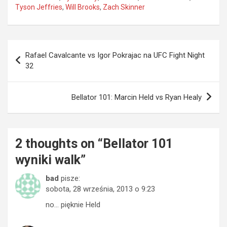
Tyson Jeffries
,
Will Brooks
,
Zach Skinner
Nawigacja
Rafael Cavalcante vs Igor Pokrajac na UFC Fight Night
wpisu
32
Bellator 101: Marcin Held vs Ryan Healy
2 thoughts on “
Bellator 101
wyniki walk
”
bad
pisze:
sobota, 28 września, 2013 o 9:23
no… pięknie Held