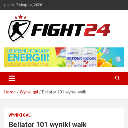
Skip
piątek, 7 sierpnia, 2026
to
content
Polski serwis informacyjny MMA i K-1
FIGHT24.PL – MMA i K-1, UFC
Home
Wyniki gal
Bellator 101 wyniki walk
WYNIKI GAL
Bellator 101 wyniki walk