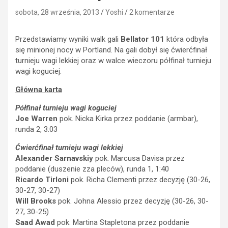
sobota, 28 września, 2013
Yoshi
2 komentarze
Przedstawiamy wyniki walk gali
Bellator 101
która odbyła
się minionej nocy w Portland. Na gali dobył się ćwierćfinał
turnieju wagi lekkiej oraz w walce wieczoru półfinał turnieju
wagi koguciej.
Główna karta
Półfinał turnieju wagi koguciej
Joe Warren
pok. Nicka Kirka przez poddanie (armbar),
runda 2, 3:03
Ćwierćfinał turnieju wagi lekkiej
Alexander Sarnavskiy
pok. Marcusa Davisa przez
poddanie (duszenie zza pleców), runda 1, 1:40
Ricardo Tirloni
pok. Richa Clementi przez decyzję (30-26,
30-27, 30-27)
Will Brooks
pok. Johna Alessio przez decyzję (30-26, 30-
27, 30-25)
Saad Awad
pok. Martina Stapletona przez poddanie