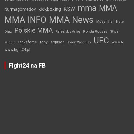
mma
MMA
KSW
kickboxing
Nurmagomedov
MMA INFO
MMA News
Muay Thai
Nate
Polskie MMA
Diaz
Ronda Rousey
Rafael dos Anjos
Stipe
UFC
Strikeforce
Tony Ferguson
WMMA
Miocic
Tyron Woodley
www.fight24.pl
Fight24 na FB