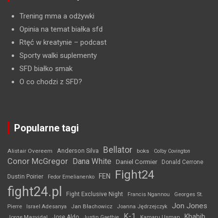
Trening mma a odżywki
Opinia na temat białka sfd
Rtęć w kreatynie
– podcast
Sporty walki suplementy
SFD białko smak
O co chodzi z SFD?
Popularne tagi
Bellator
Anderson Silva
Alistair Overeem
boks
Colby Covington
Conor McGregor
Dana White
Daniel Cormier
Donald Cerrone
Fight24
FEN
Dustin Poirier
Fedor Emelianenko
fight24.pl
Fight Exclusive Night
Francis Ngannou
Georges St.
Jon Jones
Jan Błachowicz
Pierre
Israel Adesanya
Joanna Jędrzejczyk
K-1
Khabib
Jorge Masvidal
Jose Aldo
Justin Gaethje
Kamaru Usman