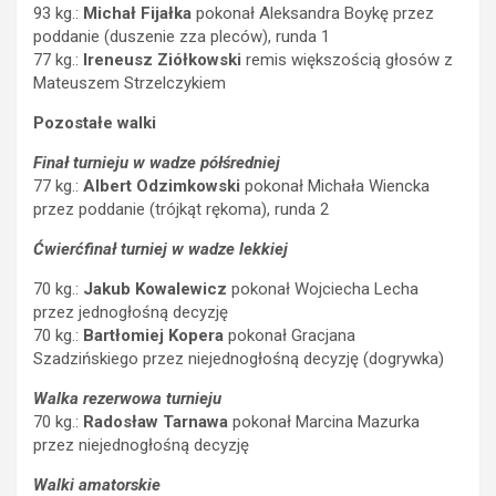
93 kg.:
Michał Fijałka
pokonał Aleksandra Boykę przez
poddanie (duszenie zza pleców), runda 1
77 kg.:
Ireneusz Ziółkowski
remis większością głosów z
Mateuszem Strzelczykiem
Pozostałe walki
Finał turnieju w wadze półśredniej
77 kg.:
Albert Odzimkowski
pokonał Michała Wiencka
przez poddanie (trójkąt rękoma), runda 2
Ćwierćfinał turniej w wadze lekkiej
70 kg.:
Jakub Kowalewicz
pokonał Wojciecha Lecha
przez jednogłośną decyzję
70 kg.:
Bartłomiej Kopera
pokonał Gracjana
Szadzińskiego przez niejednogłośną decyzję (dogrywka)
Walka rezerwowa turnieju
70 kg.:
Radosław Tarnawa
pokonał Marcina Mazurka
przez niejednogłośną decyzję
Walki amatorskie