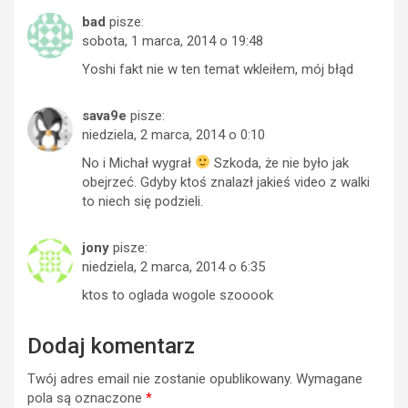
bad
pisze:
sobota, 1 marca, 2014 o 19:48
Yoshi fakt nie w ten temat wkleiłem, mój błąd
sava9e
pisze:
niedziela, 2 marca, 2014 o 0:10
No i Michał wygrał
Szkoda, że nie było jak
obejrzeć. Gdyby ktoś znalazł jakieś video z walki
to niech się podzieli.
jony
pisze:
niedziela, 2 marca, 2014 o 6:35
ktos to oglada wogole szooook
Dodaj komentarz
Twój adres email nie zostanie opublikowany.
Wymagane
pola są oznaczone
*