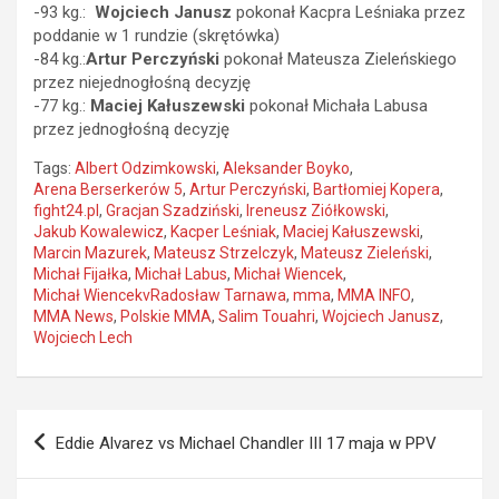
-93 kg.:
Wojciech Janusz
pokonał Kacpra Leśniaka przez
poddanie w 1 rundzie (skrętówka)
-84 kg.:
Artur Perczyński
pokonał Mateusza Zieleńskiego
przez niejednogłośną decyzję
-77 kg.:
Maciej Kałuszewski
pokonał Michała Labusa
przez jednogłośną decyzję
Tags:
Albert Odzimkowski
,
Aleksander Boyko
,
Arena Berserkerów 5
,
Artur Perczyński
,
Bartłomiej Kopera
,
fight24.pl
,
Gracjan Szadziński
,
Ireneusz Ziółkowski
,
Jakub Kowalewicz
,
Kacper Leśniak
,
Maciej Kałuszewski
,
Marcin Mazurek
,
Mateusz Strzelczyk
,
Mateusz Zieleński
,
Michał Fijałka
,
Michał Labus
,
Michał Wiencek
,
Michał WiencekvRadosław Tarnawa
,
mma
,
MMA INFO
,
MMA News
,
Polskie MMA
,
Salim Touahri
,
Wojciech Janusz
,
Wojciech Lech
Nawigacja
Eddie Alvarez vs Michael Chandler III 17 maja w PPV
wpisu