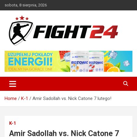
Skip
sobota, 8 sierpnia, 2026
to
content
Polski serwis informacyjny MMA i K-1
FIGHT24.PL – MMA i K-1, UFC
Home
K-1
Amir Sadollah vs. Nick Catone 7 lutego!
K-1
Amir Sadollah vs. Nick Catone 7