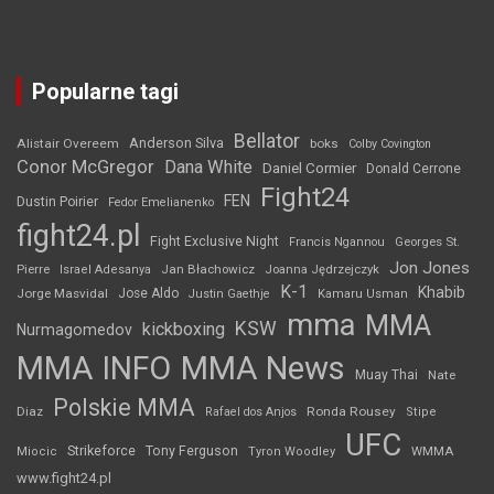
Popularne tagi
Bellator
Anderson Silva
Alistair Overeem
boks
Colby Covington
Conor McGregor
Dana White
Daniel Cormier
Donald Cerrone
Fight24
FEN
Dustin Poirier
Fedor Emelianenko
fight24.pl
Fight Exclusive Night
Francis Ngannou
Georges St.
Jon Jones
Jan Błachowicz
Pierre
Israel Adesanya
Joanna Jędrzejczyk
K-1
Khabib
Jorge Masvidal
Jose Aldo
Justin Gaethje
Kamaru Usman
mma
MMA
KSW
kickboxing
Nurmagomedov
MMA INFO
MMA News
Muay Thai
Nate
Polskie MMA
Diaz
Ronda Rousey
Rafael dos Anjos
Stipe
UFC
Strikeforce
Tony Ferguson
WMMA
Miocic
Tyron Woodley
www.fight24.pl