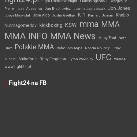
Fight Exclusive Night
Francis Ngannou
Georges St.
Jon Jones
Jan Błachowicz
Pierre
Israel Adesanya
Joanna Jędrzejczyk
K-1
Khabib
Jorge Masvidal
Jose Aldo
Justin Gaethje
Kamaru Usman
mma
MMA
KSW
kickboxing
Nurmagomedov
MMA INFO
MMA News
Muay Thai
Nate
Polskie MMA
Diaz
Ronda Rousey
Rafael dos Anjos
Stipe
UFC
Strikeforce
Tony Ferguson
WMMA
Miocic
Tyron Woodley
www.fight24.pl
Fight24 na FB