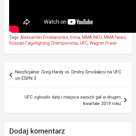
Tags:
Aleksander Emelianenko
,
mma
,
MMA INFO
,
MMA News
,
Russian Cagefighting Championship
,
UFC
,
Wagner Prado
Nawigacja
Nieoficjalnie: Greg Hardy vs. Dmitry Smoliakov na UFC
wpisu
on ESPN 3
UFC ogłosiło daty i miejsca swoich gal w drugim
kwartale 2019 roku
Dodaj komentarz