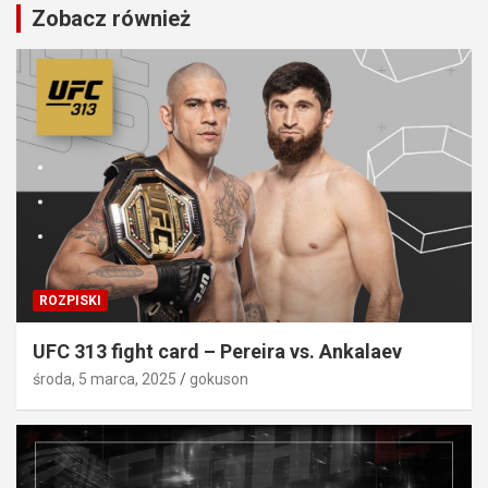
Zobacz również
ROZPISKI
UFC 313 fight card – Pereira vs. Ankalaev
środa, 5 marca, 2025
gokuson