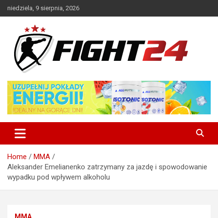
Skip
niedziela, 9 sierpnia, 2026
to
content
Polski serwis informacyjny MMA i K-1
FIGHT24.PL – MMA i K-1, UFC
Home
MMA
Aleksander Emelianenko zatrzymany za jazdę i spowodowanie
wypadku pod wpływem alkoholu
MMA