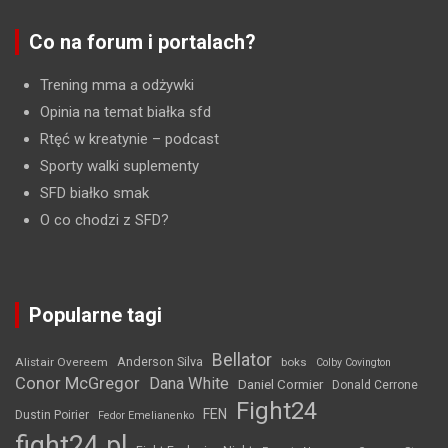
Co na forum i portalach?
Trening mma a odżywki
Opinia na temat białka sfd
Rtęć w kreatynie
– podcast
Sporty walki suplementy
SFD białko smak
O co chodzi z SFD?
Popularne tagi
Bellator
Anderson Silva
Alistair Overeem
boks
Colby Covington
Conor McGregor
Dana White
Daniel Cormier
Donald Cerrone
Fight24
FEN
Dustin Poirier
Fedor Emelianenko
fight24.pl