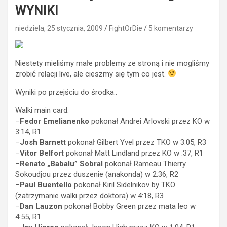
WYNIKI
niedziela, 25 stycznia, 2009
FightOrDie
5 komentarzy
Niestety mieliśmy małe problemy ze stroną i nie mogliśmy
zrobić relacji live, ale cieszmy się tym co jest.
Wyniki po przejściu do środka..
Walki main card:
–
Fedor Emelianenko
pokonał Andrei Arlovski przez KO w
3:14, R1
–
Josh Barnett
pokonał Gilbert Yvel przez TKO w 3:05, R3
–
Vitor Belfort
pokonał Matt Lindland przez KO w :37, R1
–
Renato „Babalu” Sobral
pokonał Rameau Thierry
Sokoudjou przez duszenie (anakonda) w 2:36, R2
–
Paul Buentello
pokonał Kiril Sidelnikov by TKO
(zatrzymanie walki przez doktora) w 4:18, R3
–
Dan Lauzon
pokonał Bobby Green przez mata leo w
4:55, R1