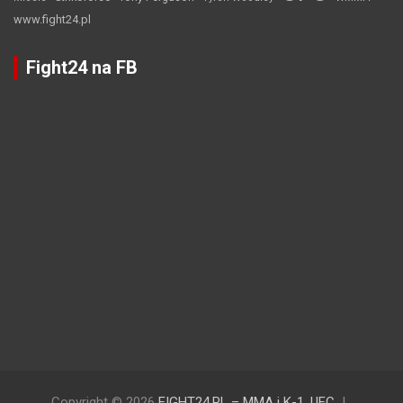
www.fight24.pl
Fight24 na FB
Copyright © 2026
FIGHT24.PL – MMA i K-1, UFC