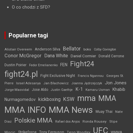
O co chodzi z SFD?
Popularne tagi
Bellator
Anderson Silva
Alistair Overeem
boks
Colby Covington
Conor McGregor
Dana White
Daniel Cormier
Donald Cerrone
Fight24
FEN
Dustin Poirier
Fedor Emelianenko
fight24.pl
Fight Exclusive Night
Francis Ngannou
Georges St.
Jon Jones
Jan Błachowicz
Pierre
Israel Adesanya
Joanna Jędrzejczyk
K-1
Khabib
Jorge Masvidal
Jose Aldo
Justin Gaethje
Kamaru Usman
mma
MMA
KSW
kickboxing
Nurmagomedov
MMA INFO
MMA News
Muay Thai
Nate
Polskie MMA
Diaz
Ronda Rousey
Rafael dos Anjos
Stipe
UFC
Strikeforce
Tony Ferguson
WMMA
Miocic
Tyron Woodley