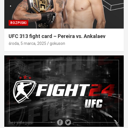
ROZPISKI
UFC 313 fight card – Pereira vs. Ankalaev
środa, 5 marca, 2025
gokuson
Bez kategorii