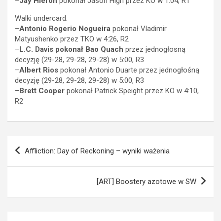
–
Jay Hieron
pokonał Jason High przez KO w 1:04, R1
Walki undercard:
–
Antonio Rogerio Nogueira
pokonał Vladimir
Matyushenko przez TKO w 4:26, R2
–
L.C. Davis pokonał Bao Quach
przez jednogłosną
decyzję (29-28, 29-28, 29-28) w 5:00, R3
–
Albert Rios
pokonał Antonio Duarte przez jednogłośną
decyzję (29-28, 29-28, 29-28) w 5:00, R3
–
Brett Cooper
pokonał Patrick Speight przez KO w 4:10,
R2
Nawigacja
Affliction: Day of Reckoning – wyniki ważenia
wpisu
[ART] Boostery azotowe w SW