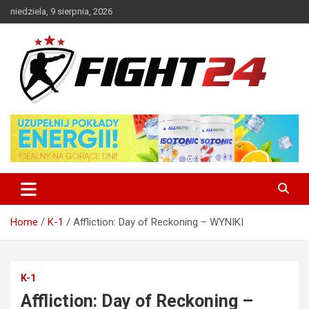
Skip
niedziela, 9 sierpnia, 2026
to
content
Polski serwis informacyjny MMA i K-1
FIGHT24.PL – MMA i K-1, UFC
Home
K-1
Affliction: Day of Reckoning – WYNIKI
K-1
Affliction: Day of Reckoning –