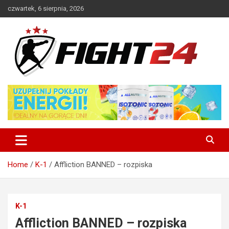
Skip
czwartek, 6 sierpnia, 2026
to
content
Polski serwis informacyjny MMA i K-1
FIGHT24.PL – MMA i K-1, UFC
Home
K-1
Affliction BANNED – rozpiska
K-1
Affliction BANNED – rozpiska