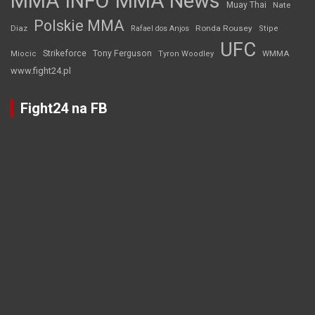
MMA INFO
MMA News
Muay Thai
Nate
Polskie MMA
Diaz
Ronda Rousey
Rafael dos Anjos
Stipe
UFC
Strikeforce
Tony Ferguson
WMMA
Miocic
Tyron Woodley
www.fight24.pl
Fight24 na FB