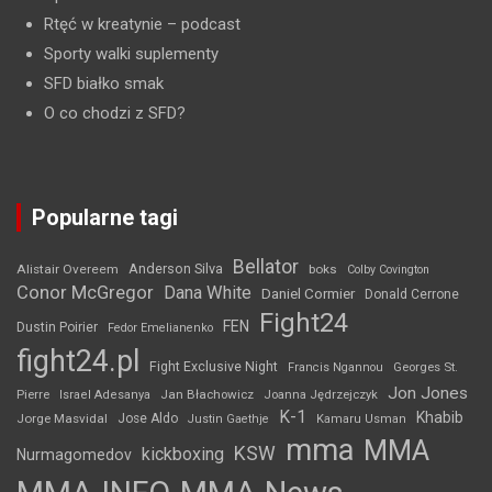
Rtęć w kreatynie
– podcast
Sporty walki suplementy
SFD białko smak
O co chodzi z SFD?
Popularne tagi
Bellator
Anderson Silva
Alistair Overeem
boks
Colby Covington
Conor McGregor
Dana White
Daniel Cormier
Donald Cerrone
Fight24
FEN
Dustin Poirier
Fedor Emelianenko
fight24.pl
Fight Exclusive Night
Francis Ngannou
Georges St.
Jon Jones
Jan Błachowicz
Pierre
Israel Adesanya
Joanna Jędrzejczyk
K-1
Khabib
Jorge Masvidal
Jose Aldo
Justin Gaethje
Kamaru Usman
mma
MMA
KSW
kickboxing
Nurmagomedov