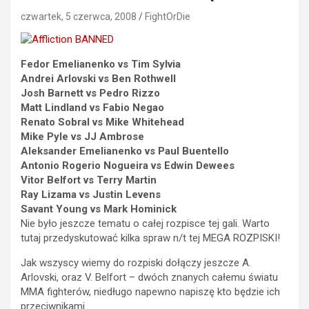
czwartek, 5 czerwca, 2008
FightOrDie
Fedor Emelianenko vs Tim Sylvia
Andrei Arlovski vs Ben Rothwell
Josh Barnett vs Pedro Rizzo
Matt Lindland vs Fabio Negao
Renato Sobral vs Mike Whitehead
Mike Pyle vs JJ Ambrose
Aleksander Emelianenko vs Paul Buentello
Antonio Rogerio Nogueira vs Edwin Dewees
Vitor Belfort vs Terry Martin
Ray Lizama vs Justin Levens
Savant Young vs Mark Hominick
Nie było jeszcze tematu o całej rozpisce tej gali. Warto
tutaj przedyskutować kilka spraw n/t tej MEGA ROZPISKI!
Jak wszyscy wiemy do rozpiski dołączy jeszcze A.
Arlovski, oraz V. Belfort – dwóch znanych całemu światu
MMA fighterów, niedługo napewno napiszę kto będzie ich
przeciwnikami.