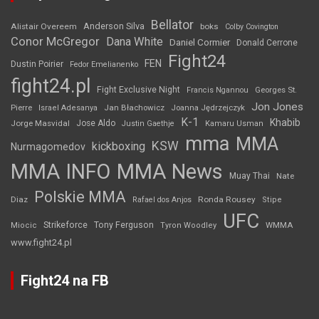
Bellator
Anderson Silva
Alistair Overeem
boks
Colby Covington
Conor McGregor
Dana White
Daniel Cormier
Donald Cerrone
Fight24
FEN
Dustin Poirier
Fedor Emelianenko
fight24.pl
Fight Exclusive Night
Francis Ngannou
Georges St.
Jon Jones
Jan Błachowicz
Pierre
Israel Adesanya
Joanna Jędrzejczyk
K-1
Khabib
Jorge Masvidal
Jose Aldo
Justin Gaethje
Kamaru Usman
mma
MMA
KSW
kickboxing
Nurmagomedov
MMA INFO
MMA News
Muay Thai
Nate
Polskie MMA
Diaz
Ronda Rousey
Rafael dos Anjos
Stipe
UFC
Strikeforce
Tony Ferguson
WMMA
Miocic
Tyron Woodley
www.fight24.pl
Fight24 na FB