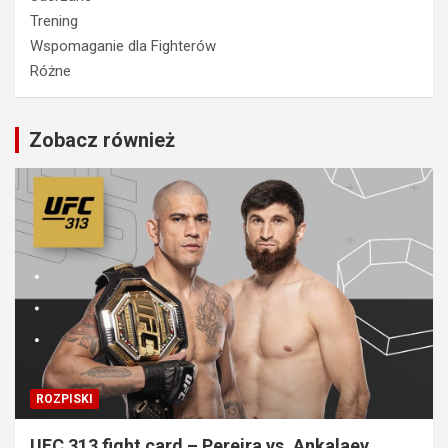
Trening
Wspomaganie dla Fighterów
Różne
Zobacz również
ROZPISKI
UFC 313 fight card – Pereira vs. Ankalaev