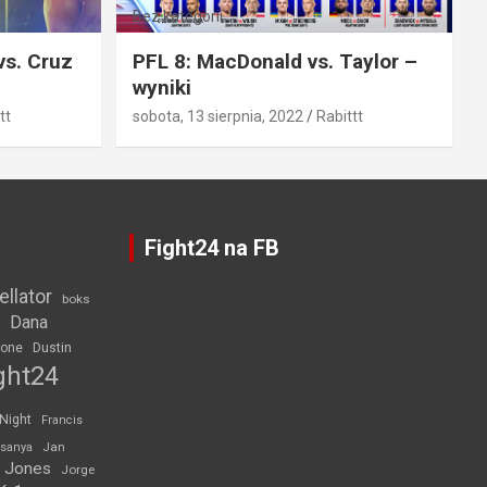
Bez kategorii
vs. Cruz
PFL 8: MacDonald vs. Taylor –
wyniki
tt
sobota, 13 sierpnia, 2022
Rabittt
Fight24 na FB
ellator
boks
Dana
rone
Dustin
ght24
 Night
Francis
Jan
esanya
 Jones
Jorge