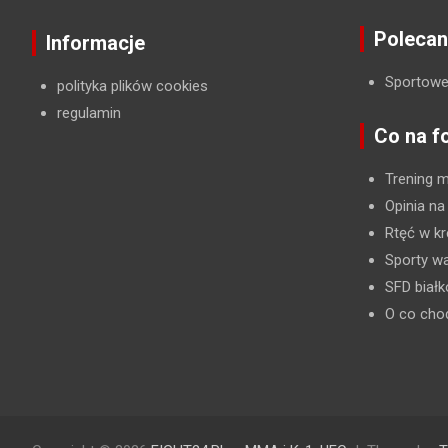
Polecan
Informacje
Sportowe
polityka plików cookies
regulamin
Co na f
Trening 
Opinia na
Rtęć w kr
Sporty wa
SFD biał
O co cho