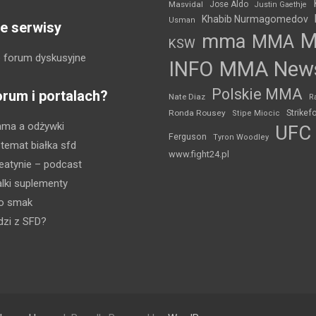
Masvidal
Jose Aldo
Justin Gaethje
Khabib Nurmagomedov
Usman
e serwisy
mma
MMA
KSW
 forum dyskusyjne
INFO
MMA New
Polskie MMA
orum i portalach?
Nate Diaz
R
Strikef
Ronda Rousey
Stipe Miocic
mma a odżywki
UFC
Ferguson
Tyron Woodley
 temat białka sfd
www.fight24.pl
eatynie
– podcast
lki suplementy
ko smak
dzi z SFD?