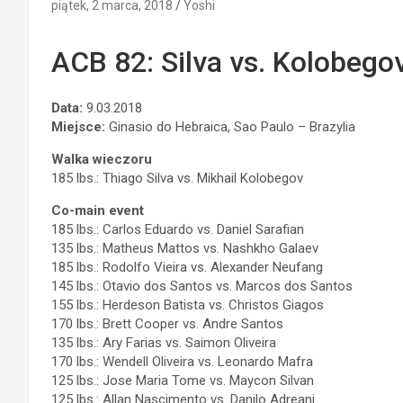
piątek, 2 marca, 2018
Yoshi
ACB 82: Silva vs. Kolobego
Data:
9.03.2018
Miejsce:
Ginasio do Hebraica, Sao Paulo – Brazylia
Walka wieczoru
185 lbs.: Thiago Silva vs. Mikhail Kolobegov
Co-main event
185 lbs.: Carlos Eduardo vs. Daniel Sarafian
135 lbs.: Matheus Mattos vs. Nashkho Galaev
185 lbs.: Rodolfo Vieira vs. Alexander Neufang
145 lbs.: Otavio dos Santos vs. Marcos dos Santos
155 lbs.: Herdeson Batista vs. Christos Giagos
170 lbs.: Brett Cooper vs. Andre Santos
135 lbs.: Ary Farias vs. Saimon Oliveira
170 lbs.: Wendell Oliveira vs. Leonardo Mafra
125 lbs.: Jose Maria Tome vs. Maycon Silvan
125 lbs.: Allan Nascimento vs. Danilo Adreani