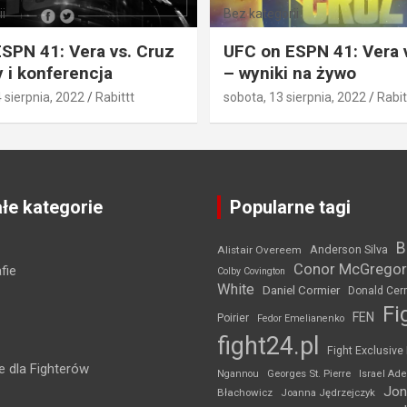
i
Bez kategorii
SPN 41: Vera vs. Cruz
UFC on ESPN 41: Vera 
 i konferencja
– wyniki na żywo
4 sierpnia, 2022
Rabittt
sobota, 13 sierpnia, 2022
Rabit
łe kategorie
Popularne tagi
B
Anderson Silva
Alistair Overeem
Conor McGregor
fie
Colby Covington
White
Daniel Cormier
Donald Cer
Fi
FEN
Poirier
Fedor Emelianenko
fight24.pl
Fight Exclusive
 dla Fighterów
Ngannou
Georges St. Pierre
Israel Ad
Jon
Błachowicz
Joanna Jędrzejczyk