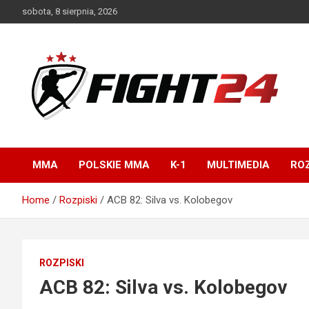
Skip
sobota, 8 sierpnia, 2026
to
content
Polski serwis informacyjny MMA i K-1
FIGHT24.PL – MMA i
K-1, UFC
MMA
POLSKIE MMA
K-1
MULTIMEDIA
ROZ
Home
Rozpiski
ACB 82: Silva vs. Kolobegov
ROZPISKI
ACB 82: Silva vs. Kolobegov