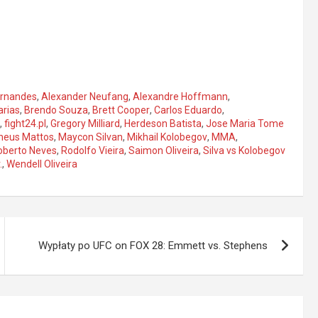
ernandes
,
Alexander Neufang
,
Alexandre Hoffmann
,
arias
,
Brendo Souza
,
Brett Cooper
,
Carlos Eduardo
,
,
fight24.pl
,
Gregory Milliard
,
Herdeson Batista
,
Jose Maria Tome
heus Mattos
,
Maycon Silvan
,
Mikhail Kolobegov
,
MMA
,
oberto Neves
,
Rodolfo Vieira
,
Saimon Oliveira
,
Silva vs Kolobegov
.
,
Wendell Oliveira
Wypłaty po UFC on FOX 28: Emmett vs. Stephens