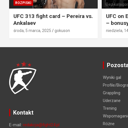
ROZPISKI
Bez kategori
UFC 313 fight card – Pereira vs.
UFC on E
Ankalaev
– bonusy
środa, 5 marca, 2025
gokuson
niedziela, 1
Pozosta
Wyniki gal
Profile/Biogra
Grappling
Uderzane
Trening
Kontakt
Wspomaganie
Różne
E-mail:
redakcja@fight24.pl