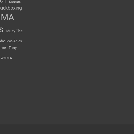
K-1
Kamaru
kickboxing
MMA
s
Muay Thai
afael dos Anjos
orce
Tony
WMMA