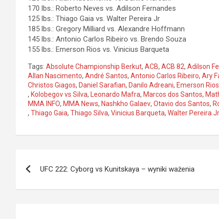
170 lbs.: Roberto Neves vs. Adilson Fernandes
125 lbs.: Thiago Gaia vs. Walter Pereira Jr
185 lbs.: Gregory Milliard vs. Alexandre Hoffmann
145 lbs.: Antonio Carlos Ribeiro vs. Brendo Souza
155 lbs.: Emerson Rios vs. Vinicius Barqueta
Tags:
Absolute Championship Berkut
,
ACB
,
ACB 82
,
Adilson F
Allan Nascimento
,
André Santos
,
Antonio Carlos Ribeiro
,
Ary F
Christos Giagos
,
Daniel Sarafian
,
Danilo Adreani
,
Emerson Rios
,
Kolobegov vs Silva
,
Leonardo Mafra
,
Marcos dos Santos
,
Mat
MMA INFO
,
MMA News
,
Nashkho Galaev
,
Otavio dos Santos
,
R
,
Thiago Gaia
,
Thiago Silva
,
Vinicius Barqueta
,
Walter Pereira Jr
Nawigacja
UFC 222: Cyborg vs Kunitskaya – wyniki ważenia
wpisu