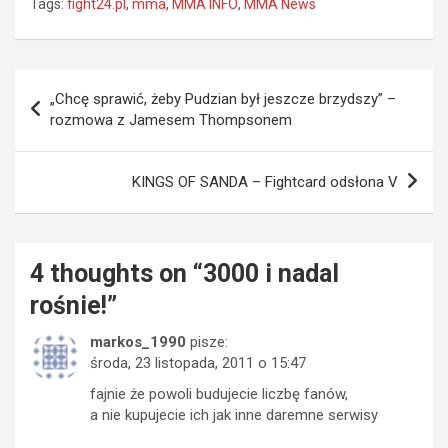
Tags:
fight24.pl
,
mma
,
MMA INFO
,
MMA News
Nawigacja
„Chcę sprawić, żeby Pudzian był jeszcze brzydszy” –
wpisu
rozmowa z Jamesem Thompsonem
KINGS OF SANDA – Fightcard odsłona V
4 thoughts on “
3000 i nadal
rośnie!
”
markos_1990
pisze:
środa, 23 listopada, 2011 o 15:47
fajnie że powoli budujecie liczbę fanów,
a nie kupujecie ich jak inne daremne serwisy