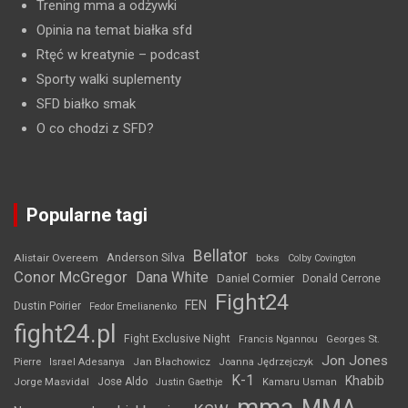
Trening mma a odżywki
Opinia na temat białka sfd
Rtęć w kreatynie
– podcast
Sporty walki suplementy
SFD białko smak
O co chodzi z SFD?
Popularne tagi
Bellator
Anderson Silva
Alistair Overeem
boks
Colby Covington
Conor McGregor
Dana White
Daniel Cormier
Donald Cerrone
Fight24
FEN
Dustin Poirier
Fedor Emelianenko
fight24.pl
Fight Exclusive Night
Francis Ngannou
Georges St.
Jon Jones
Jan Błachowicz
Pierre
Israel Adesanya
Joanna Jędrzejczyk
K-1
Khabib
Jorge Masvidal
Jose Aldo
Justin Gaethje
Kamaru Usman