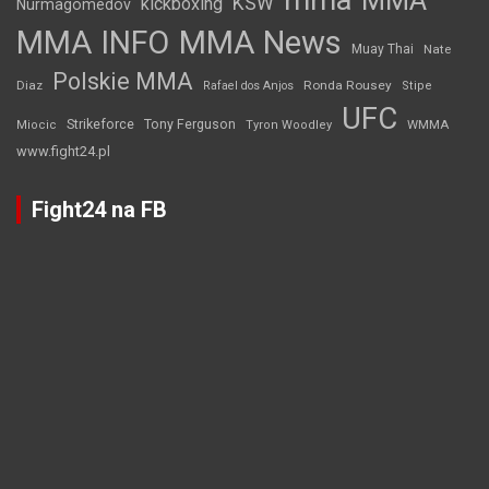
mma
MMA
KSW
kickboxing
Nurmagomedov
MMA INFO
MMA News
Muay Thai
Nate
Polskie MMA
Diaz
Ronda Rousey
Rafael dos Anjos
Stipe
UFC
Strikeforce
Tony Ferguson
WMMA
Miocic
Tyron Woodley
www.fight24.pl
Fight24 na FB