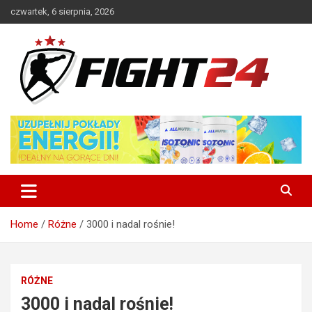
Skip
czwartek, 6 sierpnia, 2026
to
content
Polski serwis informacyjny MMA i K-1
FIGHT24.PL – MMA i K-1, UFC
Home
Różne
3000 i nadal rośnie!
RÓŻNE
3000 i nadal rośnie!