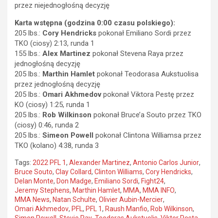
przez niejednogłośną decyzję
Karta wstępna (godzina 0:00 czasu polskiego):
205 lbs.:
Cory Hendricks
pokonał Emiliano Sordi przez
TKO (ciosy) 2:13, runda 1
155 lbs.:
Alex Martinez
pokonał Stevena Raya przez
jednogłośną decyzję
205 lbs.:
Marthin Hamlet
pokonał Teodorasa Aukstuolisa
przez jednogłośną decyzję
205 lbs.:
Omari Akhmedov
pokonał Viktora Pestę przez
KO (ciosy) 1:25, runda 1
205 lbs.:
Rob Wilkinson
pokonał Bruce’a Souto przez TKO
(ciosy) 0:46, runda 2
205 lbs.:
Simeon Powell
pokonał Clintona Williamsa przez
TKO (kolano) 4:38, runda 3
Tags:
2022 PFL 1
,
Alexander Martinez
,
Antonio Carlos Junior
,
Bruce Souto
,
Clay Collard
,
Clinton Williams
,
Cory Hendricks
,
Delan Monte
,
Don Madge
,
Emiliano Sordi
,
Fight24
,
Jeremy Stephens
,
Marthin Hamlet
,
MMA
,
MMA INFO
,
MMA News
,
Natan Schulte
,
Olivier Aubin-Mercier
,
Omari Akhmedov
,
PFL
,
PFL 1
,
Raush Manfio
,
Rob Wilkinson
,
Simon Powell
,
Stevie Ray
,
Teodoras Aukstuolis
,
Viktor Pesta