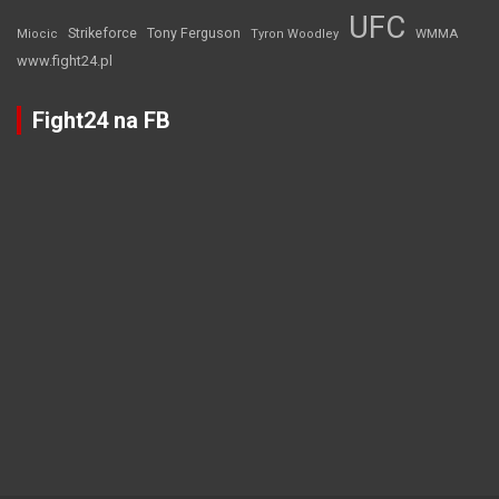
UFC
Strikeforce
Tony Ferguson
WMMA
Miocic
Tyron Woodley
www.fight24.pl
Fight24 na FB