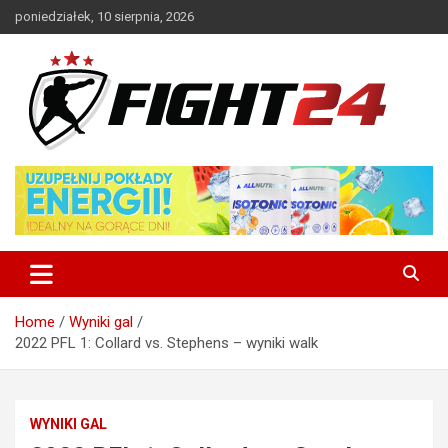
Skip
poniedziałek, 10 sierpnia, 2026
to
content
Polski serwis informacyjny MMA i K-1
FIGHT24.PL – MMA i K-1, UFC
Home
Wyniki gal
2022 PFL 1: Collard vs. Stephens – wyniki walk
WYNIKI GAL