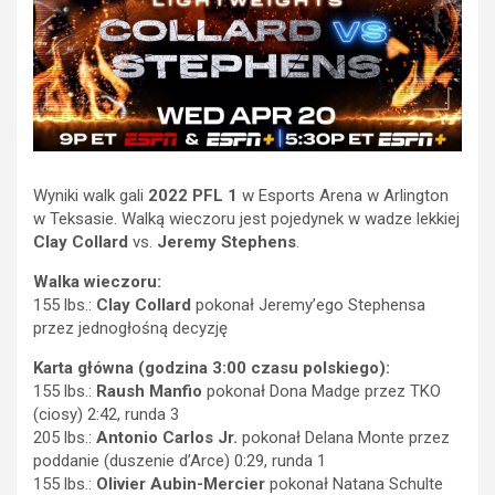
Wyniki walk gali
2022 PFL 1
w Esports Arena w Arlington
w Teksasie. Walką wieczoru jest pojedynek w wadze lekkiej
Clay Collard
vs.
Jeremy Stephens
.
Walka wieczoru:
155 lbs.:
Clay Collard
pokonał Jeremy’ego Stephensa
przez jednogłośną decyzję
Karta główna (godzina 3:00 czasu polskiego):
155 lbs.:
Raush Manfio
pokonał Dona Madge przez TKO
(ciosy) 2:42, runda 3
205 lbs.:
Antonio Carlos Jr.
pokonał Delana Monte przez
poddanie (duszenie d’Arce) 0:29, runda 1
155 lbs.:
Olivier Aubin-Mercier
pokonał Natana Schulte