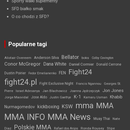
Sporty walki suplementy
SFD białko smak
O co chodzi z SFD?
Popularne tagi
Bellator
Anderson Silva
Alistair Overeem
boks
Colby Covington
Conor McGregor
Dana White
Daniel Cormier
Donald Cerrone
Fight24
FEN
Dustin Poirier
Fedor Emelianenko
fight24.pl
Fight Exclusive Night
Francis Ngannou
Georges St.
Jon Jones
Jan Błachowicz
Pierre
Israel Adesanya
Joanna Jędrzejczyk
K-1
Khabib
Jorge Masvidal
Jose Aldo
Justin Gaethje
Kamaru Usman
mma
MMA
KSW
kickboxing
Nurmagomedov
MMA INFO
MMA News
Muay Thai
Nate
Polskie MMA
Diaz
Ronda Rousey
Rafael dos Anjos
Stipe