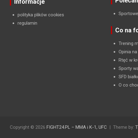
Polecan
Informacje
Sportowe
polityka plików cookies
regulamin
Co na f
Trening 
Opinia na
Rtęć w kr
Sporty wa
SFD biał
O co cho
Copyright © 2026
FIGHT24.PL – MMA i K-1, UFC
Theme by:
T