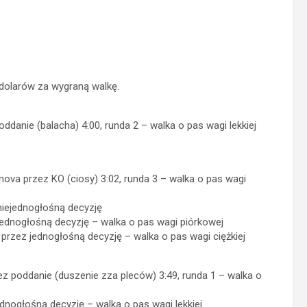
 dolarów za wygraną walkę.
danie (balacha) 4:00, runda 2 – walka o pas wagi lekkiej
 przez KO (ciosy) 3:02, runda 3 – walka o pas wagi
niejednogłośną decyzję
ednogłośną decyzję – walka o pas wagi piórkowej
 przez jednogłośną decyzję – walka o pas wagi ciężkiej
z poddanie (duszenie zza pleców) 3:49, runda 1 – walka o
nogłośną decyzję – walka o pas wagi lekkiej