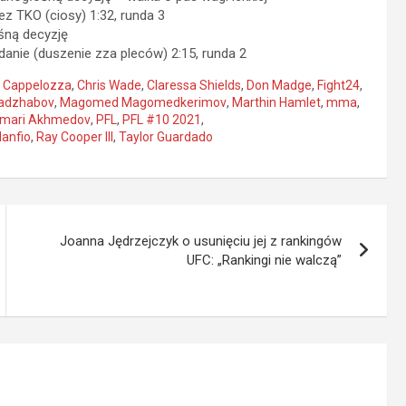
 TKO (ciosy) 1:32, runda 3
śną decyzję
anie (duszenie zza pleców) 2:15, runda 2
 Cappelozza
,
Chris Wade
,
Claressa Shields
,
Don Madge
,
Fight24
,
Radzhabov
,
Magomed Magomedkerimov
,
Marthin Hamlet
,
mma
,
mari Akhmedov
,
PFL
,
PFL #10 2021
,
anfio
,
Ray Cooper III
,
Taylor Guardado
Joanna Jędrzejczyk o usunięciu jej z rankingów
UFC: „Rankingi nie walczą”