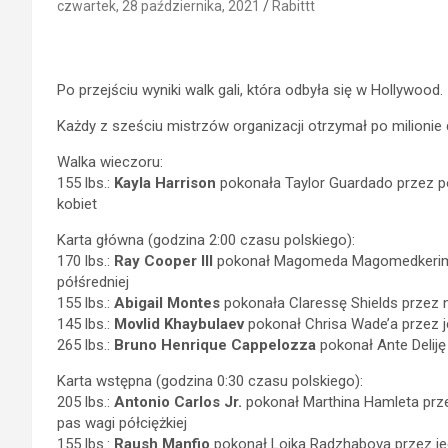
czwartek, 28 października, 2021
Rabittt
Po przejściu wyniki walk gali, która odbyła się w Hollywood.
Każdy z sześciu mistrzów organizacji otrzymał po milionie
Walka wieczoru:
155 lbs.:
Kayla Harrison
pokonała Taylor Guardado przez pod
kobiet
Karta główna (godzina 2:00 czasu polskiego):
170 lbs.:
Ray Cooper III
pokonał Magomeda Magomedkerimova
półśredniej
155 lbs.:
Abigail Montes
pokonała Claressę Shields przez 
145 lbs.:
Movlid Khaybulaev
pokonał Chrisa Wade’a przez j
265 lbs.:
Bruno Henrique Cappelozza
pokonał Ante Deliję
Karta wstępna (godzina 0:30 czasu polskiego):
205 lbs.:
Antonio Carlos Jr.
pokonał Marthina Hamleta prze
pas wagi półciężkiej
155 lbs.:
Raush Manfio
pokonał Loika Radzhabova przez jed