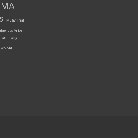
MMA
s
Muay Thai
afael dos Anjos
orce
Tony
WMMA