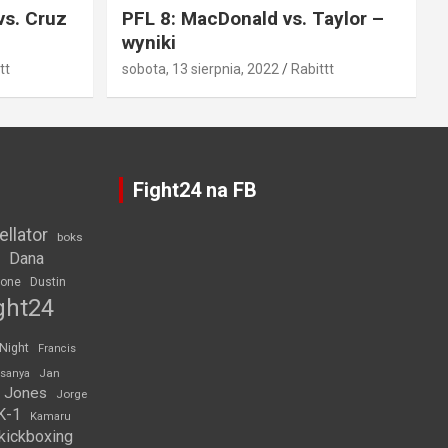
vs. Cruz
PFL 8: MacDonald vs. Taylor –
wyniki
tt
sobota, 13 sierpnia, 2022
Rabittt
Fight24 na FB
ellator
boks
Dana
rone
Dustin
ght24
 Night
Francis
Jan
esanya
 Jones
Jorge
K-1
Kamaru
kickboxing