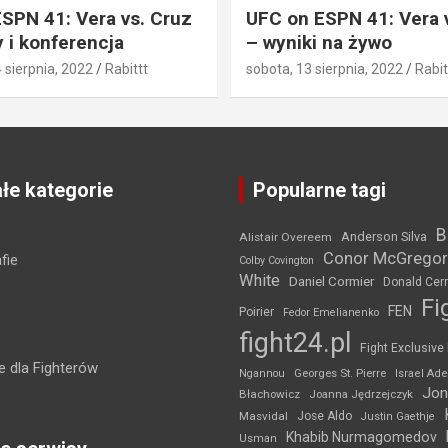
SPN 41: Vera vs. Cruz
UFC on ESPN 41: Vera 
 i konferencja
– wyniki na żywo
4 sierpnia, 2022
Rabittt
sobota, 13 sierpnia, 2022
Rabit
łe kategorie
Popularne tagi
B
Anderson Silva
Alistair Overeem
Conor McGregor
fie
Colby Covington
White
Daniel Cormier
Donald Cer
Fi
FEN
Poirier
Fedor Emelianenko
fight24.pl
Fight Exclusive
 dla Fighterów
Ngannou
Georges St. Pierre
Israel Ad
Jon
Błachowicz
Joanna Jędrzejczyk
Masvidal
Jose Aldo
Justin Gaethje
Khabib Nurmagomedov
Usman