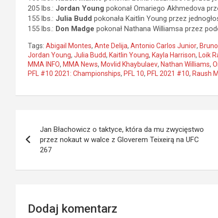
205 lbs.:
Jordan Young
pokonał Omariego Akhmedova przez
155 lbs.:
Julia Budd
pokonała Kaitlin Young przez jednogło
155 lbs.:
Don Madge
pokonał Nathana Williamsa przez podd
Tags:
Abigail Montes
,
Ante Delija
,
Antonio Carlos Junior
,
Bruno
Jordan Young
,
Julia Budd
,
Kaitlin Young
,
Kayla Harrison
,
Loik 
MMA INFO
,
MMA News
,
Movlid Khaybulaev
,
Nathan Williams
,
O
PFL #10 2021: Championships
,
PFL 10
,
PFL 2021 #10
,
Raush M
Nawigacja
Jan Błachowicz o taktyce, która da mu zwycięstwo
wpisu
przez nokaut w walce z Gloverem Teixeirą na UFC
267
Dodaj komentarz