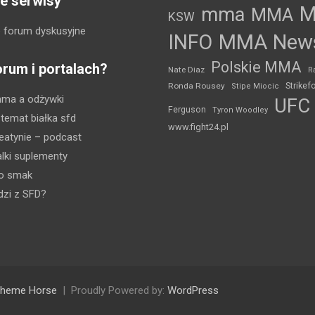
e serwisy
mma
MMA
KSW
 forum dyskusyjne
INFO
MMA New
Polskie MMA
orum i portalach?
Nate Diaz
R
Strikef
Ronda Rousey
Stipe Miocic
mma a odżywki
UFC
Ferguson
Tyron Woodley
 temat białka sfd
www.fight24.pl
eatynie
– podcast
lki suplementy
ko smak
dzi z SFD?
heme Horse
Proudly Powered by:
WordPress