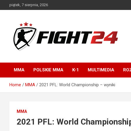
Skip
piątek, 7 sierpnia, 2026
to
content
Polski serwis informacyjny MMA i K-1
FIGHT24.PL – MMA i
K-1, UFC
MMA
POLSKIE MMA
K-1
MULTIMEDIA
ROZ
Home
MMA
2021 PFL: World Championship – wyniki
MMA
2021 PFL: World Championship