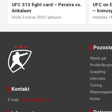
UFC 313 fight card – Pereira vs.
UFC on E
Ankalaev
– bonusy
środa, 5 marca, 2025
gokuson
niedziela, 1
Pozosta
Wyniki gal
Profile/Biogra
Grappling
Uderzane
Trening
Kontakt
Wspomaganie
Różne
E-mail:
redakcja@fight24.pl