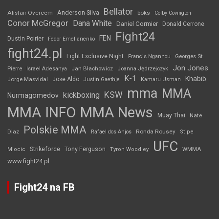
Bellator
Anderson Silva
Alistair Overeem
boks
Colby Covington
Conor McGregor
Dana White
Daniel Cormier
Donald Cerrone
Fight24
FEN
Dustin Poirier
Fedor Emelianenko
fight24.pl
Fight Exclusive Night
Francis Ngannou
Georges St.
Jon Jones
Jan Błachowicz
Pierre
Israel Adesanya
Joanna Jędrzejczyk
K-1
Khabib
Jorge Masvidal
Jose Aldo
Justin Gaethje
Kamaru Usman
mma
MMA
KSW
kickboxing
Nurmagomedov
MMA INFO
MMA News
Muay Thai
Nate
Polskie MMA
Diaz
Ronda Rousey
Rafael dos Anjos
Stipe
UFC
Strikeforce
Tony Ferguson
WMMA
Miocic
Tyron Woodley
www.fight24.pl
Fight24 na FB