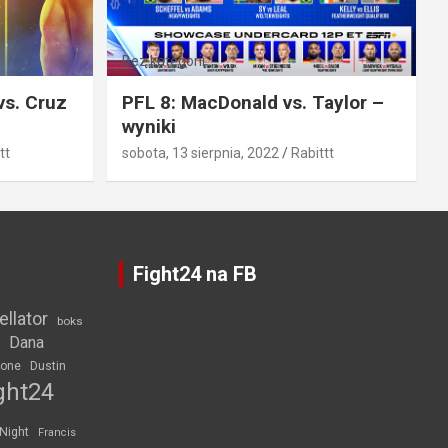
Bez kategorii
vs. Cruz
PFL 8: MacDonald vs. Taylor –
wyniki
tt
sobota, 13 sierpnia, 2022
Rabittt
Fight24 na FB
ellator
boks
Dana
rone
Dustin
ght24
 Night
Francis