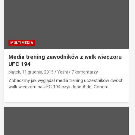
MULTIMEDIA
Media trening zawodników z walk wieczoru
UFC 194
piątek, 11 grudnia, 2015
Yoshi
7 komentarzy
Zobaczmy jak wyglądał media trening uczestników dwóch
walk wieczoru na UFC 194 czyli Jose Aldo, Conora…