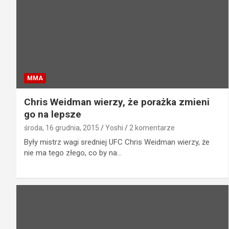
MMA
Chris Weidman wierzy, że porażka zmieni
go na lepsze
środa, 16 grudnia, 2015
Yoshi
2 komentarze
Były mistrz wagi sredniej UFC Chris Weidman wierzy, że
nie ma tego złego, co by na…