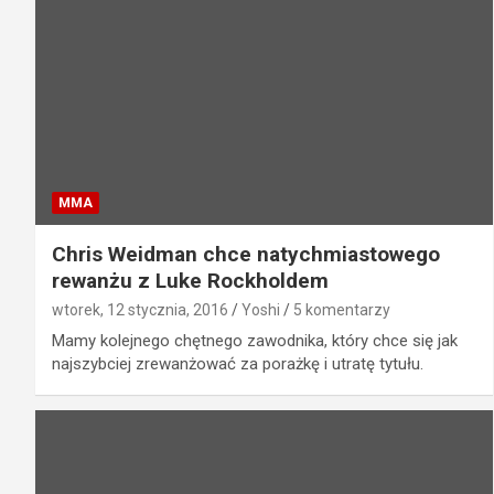
MMA
Chris Weidman chce natychmiastowego
rewanżu z Luke Rockholdem
wtorek, 12 stycznia, 2016
Yoshi
5 komentarzy
Mamy kolejnego chętnego zawodnika, który chce się jak
najszybciej zrewanżować za porażkę i utratę tytułu.