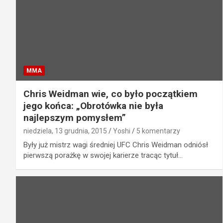
MMA
Chris Weidman wie, co było początkiem
jego końca: „Obrotówka nie była
najlepszym pomysłem”
niedziela, 13 grudnia, 2015
Yoshi
5 komentarzy
Były już mistrz wagi średniej UFC Chris Weidman odniósł
pierwszą porażkę w swojej karierze tracąc tytuł…