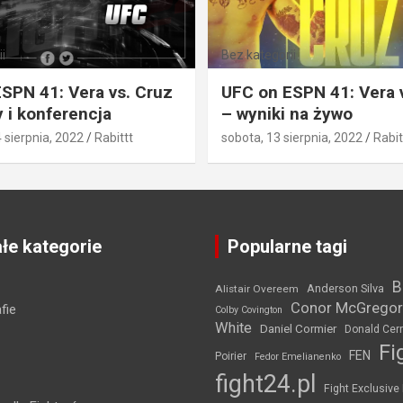
i
Bez kategorii
SPN 41: Vera vs. Cruz
UFC on ESPN 41: Vera 
 i konferencja
– wyniki na żywo
4 sierpnia, 2022
Rabittt
sobota, 13 sierpnia, 2022
Rabit
łe kategorie
Popularne tagi
B
Anderson Silva
Alistair Overeem
Conor McGregor
fie
Colby Covington
White
Daniel Cormier
Donald Cer
Fi
FEN
Poirier
Fedor Emelianenko
fight24.pl
Fight Exclusive