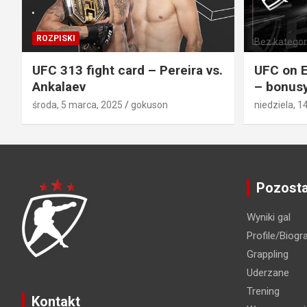
ROZPISKI
Bez kategori
UFC 313 fight card – Pereira vs.
UFC on E
Ankalaev
– bonusy
środa, 5 marca, 2025
gokuson
niedziela, 1
Pozosta
Wyniki gal
Profile/Biogra
Grappling
Uderzane
Trening
Kontakt