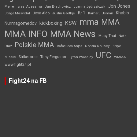
Jon Jones
Jan Błachowicz
Pierre
Israel Adesanya
Joanna Jędrzejczyk
K-1
Khabib
Jorge Masvidal
Jose Aldo
Justin Gaethje
Kamaru Usman
mma
MMA
KSW
kickboxing
Nurmagomedov
MMA INFO
MMA News
Muay Thai
Nate
Polskie MMA
Diaz
Ronda Rousey
Rafael dos Anjos
Stipe
UFC
Strikeforce
Tony Ferguson
WMMA
Miocic
Tyron Woodley
www.fight24.pl
Fight24 na FB