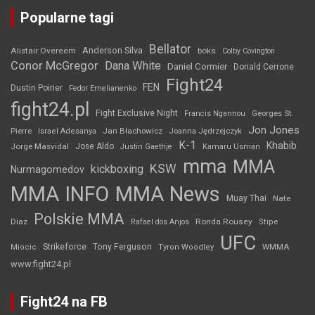
Popularne tagi
Bellator
Anderson Silva
Alistair Overeem
boks
Colby Covington
Conor McGregor
Dana White
Daniel Cormier
Donald Cerrone
Fight24
FEN
Dustin Poirier
Fedor Emelianenko
fight24.pl
Fight Exclusive Night
Francis Ngannou
Georges St.
Jon Jones
Jan Błachowicz
Pierre
Israel Adesanya
Joanna Jędrzejczyk
K-1
Khabib
Jorge Masvidal
Jose Aldo
Justin Gaethje
Kamaru Usman
mma
MMA
KSW
kickboxing
Nurmagomedov
MMA INFO
MMA News
Muay Thai
Nate
Polskie MMA
Diaz
Ronda Rousey
Rafael dos Anjos
Stipe
UFC
Strikeforce
Tony Ferguson
WMMA
Miocic
Tyron Woodley
www.fight24.pl
Fight24 na FB