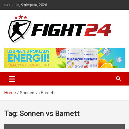
Skip
niedziela, 9 sierpnia, 2026
to
content
Polski serwis informacyjny MMA i K-1
FIGHT24.PL – MMA i K-1, UFC
Home
Sonnen vs Barnett
Tag:
Sonnen vs Barnett