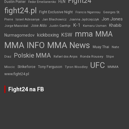
Fight24
FEN
Dustin Poirier
Fedor Emelianenko
fight24.pl
Fight Exclusive Night
Francis Ngannou
Georges St.
Jon Jones
Jan Błachowicz
Pierre
Israel Adesanya
Joanna Jędrzejczyk
K-1
Khabib
Jorge Masvidal
Jose Aldo
Justin Gaethje
Kamaru Usman
mma
MMA
KSW
kickboxing
Nurmagomedov
MMA INFO
MMA News
Muay Thai
Nate
Polskie MMA
Diaz
Ronda Rousey
Rafael dos Anjos
Stipe
UFC
Strikeforce
Tony Ferguson
WMMA
Miocic
Tyron Woodley
www.fight24.pl
Fight24 na FB