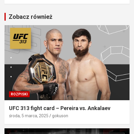
Zobacz również
ROZPISKI
UFC 313 fight card – Pereira vs. Ankalaev
środa, 5 marca, 2025
gokuson