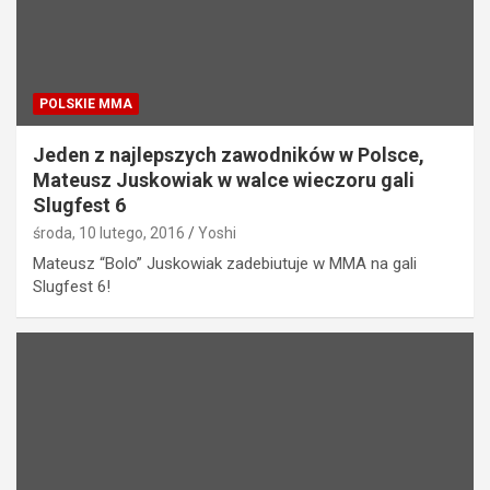
POLSKIE MMA
Jeden z najlepszych zawodników w Polsce,
Mateusz Juskowiak w walce wieczoru gali
Slugfest 6
środa, 10 lutego, 2016
Yoshi
Mateusz “Bolo” Juskowiak zadebiutuje w MMA na gali
Slugfest 6!