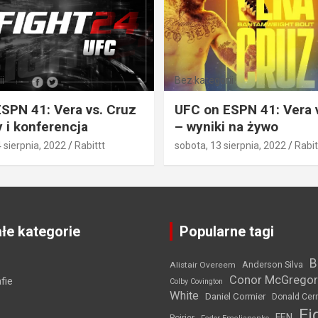
i
Bez kategorii
SPN 41: Vera vs. Cruz
UFC on ESPN 41: Vera 
 i konferencja
– wyniki na żywo
4 sierpnia, 2022
Rabittt
sobota, 13 sierpnia, 2022
Rabit
łe kategorie
Popularne tagi
B
Anderson Silva
Alistair Overeem
Conor McGregor
fie
Colby Covington
White
Daniel Cormier
Donald Cer
Fi
FEN