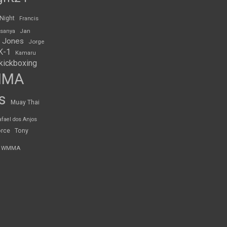
 Night
Francis
Jan
esanya
 Jones
Jorge
K-1
Kamaru
kickboxing
MMA
s
Muay Thai
afael dos Anjos
orce
Tony
WMMA