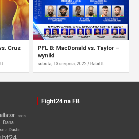
Bez kategorii
vs. Cruz
PFL 8: MacDonald vs. Taylor –
wyniki
tt
sobota, 13 sierpnia, 2022
Rabittt
Fight24 na FB
ellator
boks
Dana
rone
Dustin
ght24