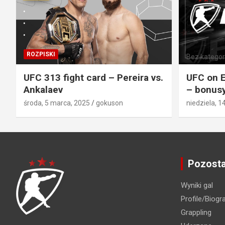
ROZPISKI
Bez kategori
UFC 313 fight card – Pereira vs.
UFC on E
Ankalaev
– bonusy
środa, 5 marca, 2025
gokuson
niedziela, 1
Pozosta
Wyniki gal
Profile/Biogra
Grappling