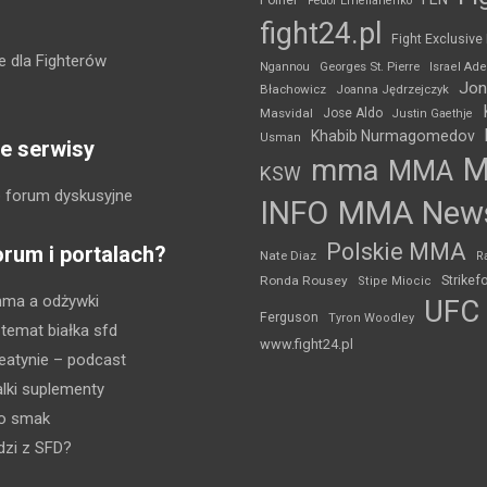
Poirier
Fedor Emelianenko
fight24.pl
Fight Exclusive
 dla Fighterów
Ngannou
Georges St. Pierre
Israel Ad
Jon
Błachowicz
Joanna Jędrzejczyk
Masvidal
Jose Aldo
Justin Gaethje
Khabib Nurmagomedov
Usman
e serwisy
mma
MMA
KSW
 forum dyskusyjne
INFO
MMA New
Polskie MMA
orum i portalach?
Nate Diaz
R
Strikef
Ronda Rousey
Stipe Miocic
mma a odżywki
UFC
Ferguson
Tyron Woodley
 temat białka sfd
www.fight24.pl
eatynie
– podcast
lki suplementy
ko smak
dzi z SFD?