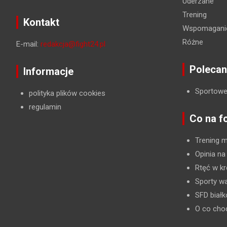
Uderzane
Trening
Kontakt
Wspomaganie
Różne
E-mail:
redakcja@fight24.pl
Polecan
Informacje
Sportowe
polityka plików cookies
regulamin
Co na f
Trening 
Opinia na
Rtęć w kr
Sporty wa
SFD biał
O co cho