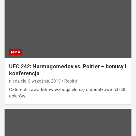
MMA
UFC 242: Nurmagomedov vs. Poirier – bonusy i
konferencja
niedziela, 8 września, 2019
Rabittt
Czterech zawodników wzbogaciło się o dodatkowe 50 000
dolarów.