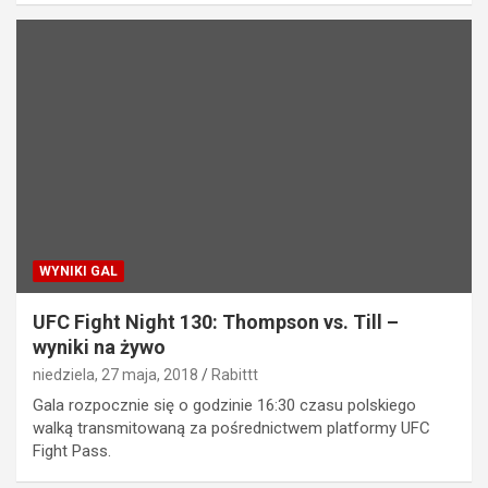
WYNIKI GAL
UFC Fight Night 130: Thompson vs. Till –
wyniki na żywo
niedziela, 27 maja, 2018
Rabittt
Gala rozpocznie się o godzinie 16:30 czasu polskiego
walką transmitowaną za pośrednictwem platformy UFC
Fight Pass.