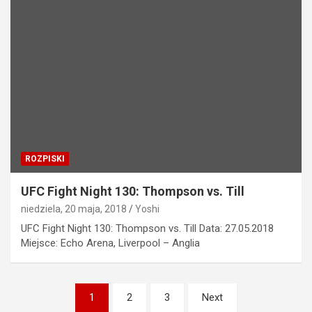
ROZPISKI
UFC Fight Night 130: Thompson vs. Till
niedziela, 20 maja, 2018
Yoshi
UFC Fight Night 130: Thompson vs. Till Data: 27.05.2018
Miejsce: Echo Arena, Liverpool – Anglia
Stronicowanie
1
2
3
Next