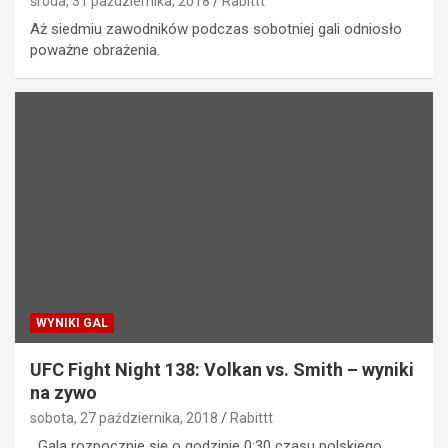
środa, 31 października, 2018
Rabittt
Aż siedmiu zawodników podczas sobotniej gali odniosło
poważne obrażenia.
WYNIKI GAL
UFC Fight Night 138: Volkan vs. Smith – wyniki
na zywo
sobota, 27 października, 2018
Rabittt
Gala rozpocznie się o godzinie 0:30 czasu polskiego