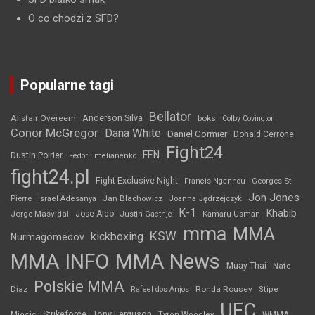
O co chodzi z SFD?
Popularne tagi
Bellator
Anderson Silva
Alistair Overeem
boks
Colby Covington
Conor McGregor
Dana White
Daniel Cormier
Donald Cerrone
Fight24
FEN
Dustin Poirier
Fedor Emelianenko
fight24.pl
Fight Exclusive Night
Francis Ngannou
Georges St.
Jon Jones
Jan Błachowicz
Pierre
Israel Adesanya
Joanna Jędrzejczyk
K-1
Khabib
Jorge Masvidal
Jose Aldo
Justin Gaethje
Kamaru Usman
mma
MMA
KSW
kickboxing
Nurmagomedov
MMA INFO
MMA News
Muay Thai
Nate
Polskie MMA
Diaz
Ronda Rousey
Rafael dos Anjos
Stipe
UFC
Strikeforce
Tony Ferguson
WMMA
Miocic
Tyron Woodley