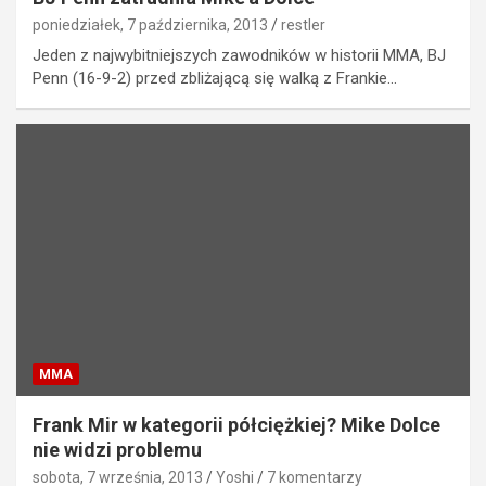
poniedziałek, 7 października, 2013
restler
Jeden z najwybitniejszych zawodników w historii MMA, BJ
Penn (16-9-2) przed zbliżającą się walką z Frankie…
MMA
Frank Mir w kategorii półciężkiej? Mike Dolce
nie widzi problemu
sobota, 7 września, 2013
Yoshi
7 komentarzy