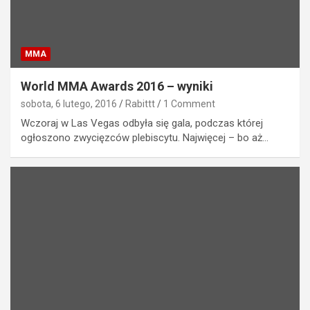
MMA
World MMA Awards 2016 – wyniki
sobota, 6 lutego, 2016
Rabittt
1 Comment
Wczoraj w Las Vegas odbyła się gala, podczas której
ogłoszono zwycięzców plebiscytu. Najwięcej – bo aż…