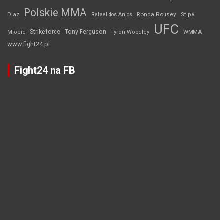
Polskie MMA
Diaz
Ronda Rousey
Rafael dos Anjos
Stipe
UFC
Strikeforce
Tony Ferguson
WMMA
Miocic
Tyron Woodley
www.fight24.pl
Fight24 na FB