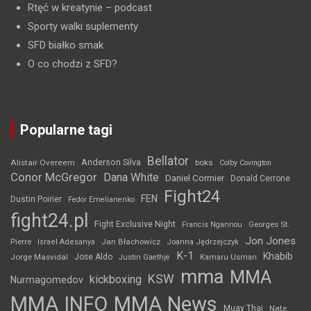
Rtęć w kreatynie
– podcast
Sporty walki suplementy
SFD białko smak
O co chodzi z SFD?
Popularne tagi
Bellator
Anderson Silva
Alistair Overeem
boks
Colby Covington
Conor McGregor
Dana White
Daniel Cormier
Donald Cerrone
Fight24
FEN
Dustin Poirier
Fedor Emelianenko
fight24.pl
Fight Exclusive Night
Francis Ngannou
Georges St.
Jon Jones
Jan Błachowicz
Pierre
Israel Adesanya
Joanna Jędrzejczyk
K-1
Khabib
Jorge Masvidal
Jose Aldo
Justin Gaethje
Kamaru Usman
mma
MMA
KSW
kickboxing
Nurmagomedov
MMA INFO
MMA News
Muay Thai
Nate