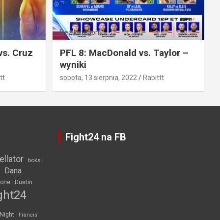
Bez kategorii
vs. Cruz
PFL 8: MacDonald vs. Taylor –
wyniki
tt
sobota, 13 sierpnia, 2022
Rabittt
Fight24 na FB
ellator
boks
Dana
rone
Dustin
ght24
 Night
Francis