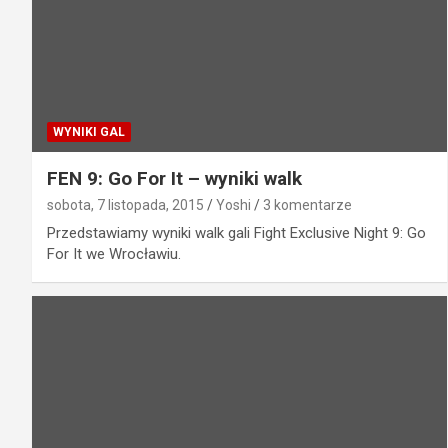
WYNIKI GAL
FEN 9: Go For It – wyniki walk
sobota, 7 listopada, 2015
Yoshi
3 komentarze
Przedstawiamy wyniki walk gali Fight Exclusive Night 9: Go
For It we Wrocławiu.