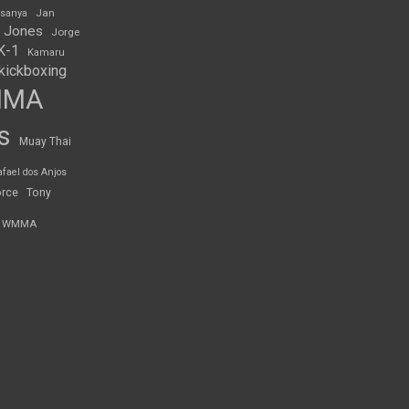
Jan
esanya
 Jones
Jorge
K-1
Kamaru
kickboxing
MMA
s
Muay Thai
afael dos Anjos
orce
Tony
WMMA