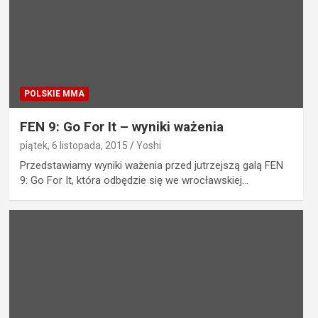
POLSKIE MMA
FEN 9: Go For It – wyniki ważenia
piątek, 6 listopada, 2015
Yoshi
Przedstawiamy wyniki ważenia przed jutrzejszą galą FEN
9: Go For It, która odbędzie się we wrocławskiej…