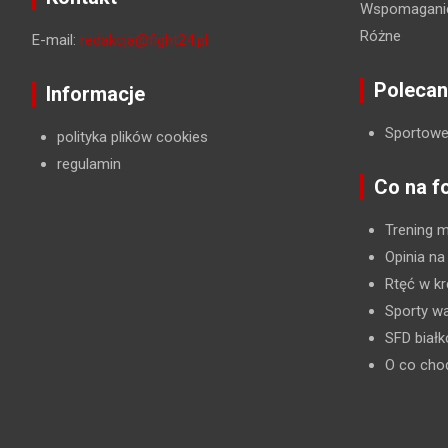
Wspomaganie
Różne
E-mail:
redakcja@fight24.pl
Polecan
Informacje
Sportowe
polityka plików cookies
regulamin
Co na f
Trening 
Opinia na
Rtęć w kr
Sporty wa
SFD biał
O co cho