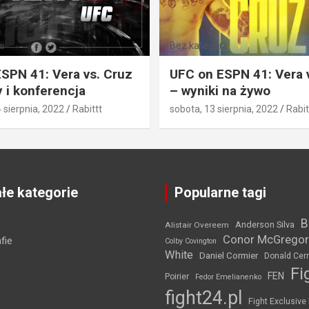
i
Bez kategorii
SPN 41: Vera vs. Cruz
UFC on ESPN 41: Vera 
 i konferencja
– wyniki na żywo
4 sierpnia, 2022
Rabittt
sobota, 13 sierpnia, 2022
Rabit
łe kategorie
Popularne tagi
B
Anderson Silva
Alistair Overeem
Conor McGregor
fie
Colby Covington
White
Daniel Cormier
Donald Cer
Fi
FEN
Poirier
Fedor Emelianenko
fight24.pl
Fight Exclusive