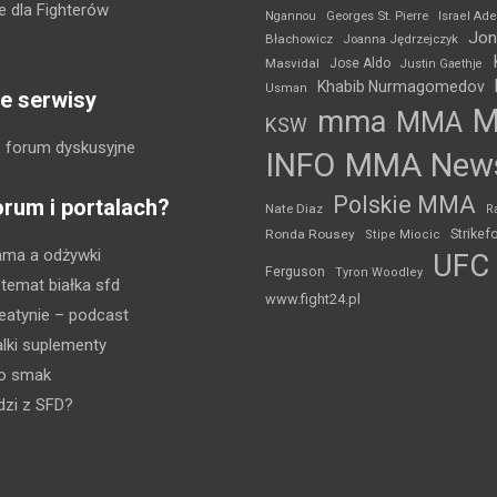
 dla Fighterów
Ngannou
Georges St. Pierre
Israel Ad
Jon
Błachowicz
Joanna Jędrzejczyk
Masvidal
Jose Aldo
Justin Gaethje
Khabib Nurmagomedov
Usman
e serwisy
mma
MMA
KSW
 forum dyskusyjne
INFO
MMA New
Polskie MMA
orum i portalach?
Nate Diaz
R
Strikef
Ronda Rousey
Stipe Miocic
mma a odżywki
UFC
Ferguson
Tyron Woodley
 temat białka sfd
www.fight24.pl
eatynie
– podcast
lki suplementy
ko smak
dzi z SFD?