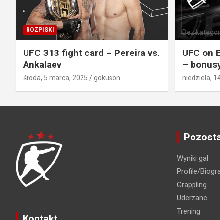
ROZPISKI
Bez kategori
UFC 313 fight card – Pereira vs.
UFC on E
Ankalaev
– bonusy
środa, 5 marca, 2025
gokuson
niedziela, 1
Pozosta
Wyniki gal
Profile/Biogra
Grappling
Uderzane
Trening
Kontakt