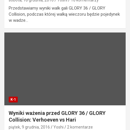
sobota, 10 grudnia, 2016
Yoshi
10 komentarzy
Przedstawiamy wyniki walk gali GLORY 36 / GLORY
Collision, podczas której walką wieczoru będzie pojedynek
w wadze…
K-1
Wyniki ważenia przed GLORY 36 / GLORY
Collision: Verhoeven vs Hari
piątek, 9 grudnia, 2016
Yoshi
2 komentarze