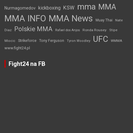
mma
MMA
KSW
kickboxing
Nurmagomedov
MMA INFO
MMA News
Muay Thai
Nate
Polskie MMA
Diaz
Ronda Rousey
Rafael dos Anjos
Stipe
UFC
Strikeforce
Tony Ferguson
WMMA
Miocic
Tyron Woodley
www.fight24.pl
Fight24 na FB