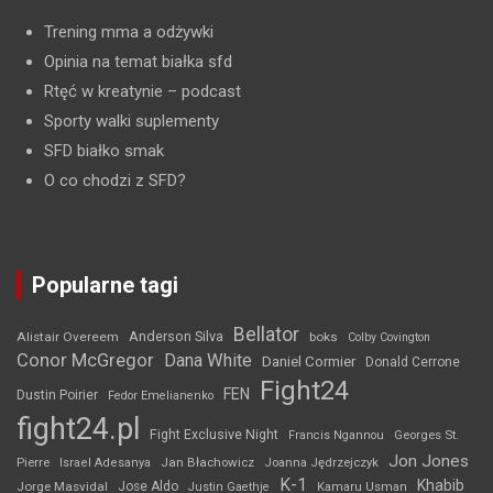
Trening mma a odżywki
Opinia na temat białka sfd
Rtęć w kreatynie
– podcast
Sporty walki suplementy
SFD białko smak
O co chodzi z SFD?
Popularne tagi
Bellator
Anderson Silva
Alistair Overeem
boks
Colby Covington
Conor McGregor
Dana White
Daniel Cormier
Donald Cerrone
Fight24
FEN
Dustin Poirier
Fedor Emelianenko
fight24.pl
Fight Exclusive Night
Francis Ngannou
Georges St.
Jon Jones
Jan Błachowicz
Pierre
Israel Adesanya
Joanna Jędrzejczyk
K-1
Khabib
Jorge Masvidal
Jose Aldo
Justin Gaethje
Kamaru Usman