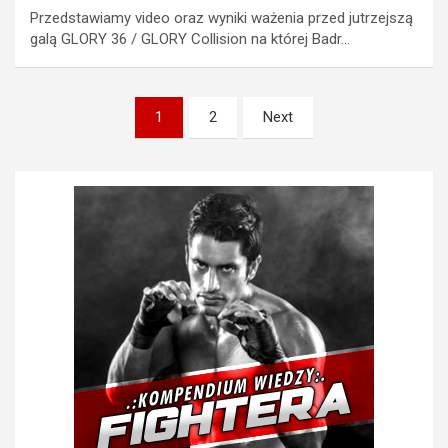
Przedstawiamy video oraz wyniki ważenia przed jutrzejszą
galą GLORY 36 / GLORY Collision na której Badr…
Stronicowanie
1
2
Next
wpisów