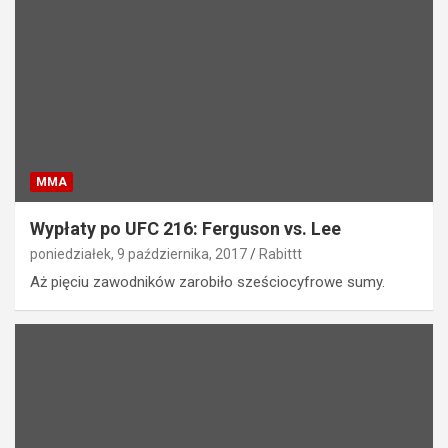
MMA
Wypłaty po UFC 216: Ferguson vs. Lee
poniedziałek, 9 października, 2017
Rabittt
Aż pięciu zawodników zarobiło sześciocyfrowe sumy.