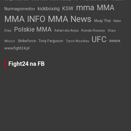
mma
MMA
KSW
kickboxing
Nurmagomedov
MMA INFO
MMA News
Muay Thai
Nate
Polskie MMA
Diaz
Ronda Rousey
Rafael dos Anjos
Stipe
UFC
Strikeforce
Tony Ferguson
WMMA
Miocic
Tyron Woodley
www.fight24.pl
Fight24 na FB