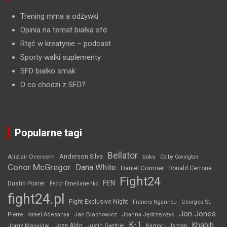
Trening mma a odżywki
Opinia na temat białka sfd
Rtęć w kreatynie
– podcast
Sporty walki suplementy
SFD białko smak
O co chodzi z SFD?
Popularne tagi
Bellator
Anderson Silva
Alistair Overeem
boks
Colby Covington
Conor McGregor
Dana White
Daniel Cormier
Donald Cerrone
Fight24
FEN
Dustin Poirier
Fedor Emelianenko
fight24.pl
Fight Exclusive Night
Francis Ngannou
Georges St.
Jon Jones
Jan Błachowicz
Pierre
Israel Adesanya
Joanna Jędrzejczyk
K-1
Khabib
Jorge Masvidal
Jose Aldo
Justin Gaethje
Kamaru Usman