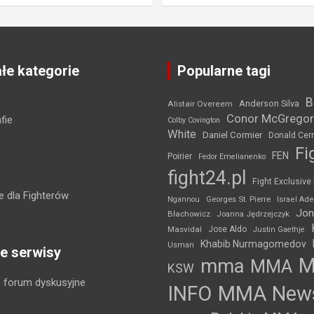
łe kategorie
Popularne tagi
B
Anderson Silva
Alistair Overeem
Conor McGregor
fie
Colby Covington
White
Daniel Cormier
Donald Cer
Fi
FEN
Poirier
Fedor Emelianenko
fight24.pl
Fight Exclusive
 dla Fighterów
Ngannou
Georges St. Pierre
Israel Ad
Jon
Błachowicz
Joanna Jędrzejczyk
Masvidal
Jose Aldo
Justin Gaethje
Khabib Nurmagomedov
Usman
e serwisy
mma
MMA
KSW
 forum dyskusyjne
INFO
MMA New