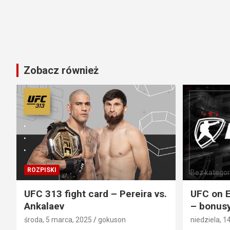
Zobacz również
ROZPISKI
Bez kategori
UFC 313 fight card – Pereira vs.
UFC on E
Ankalaev
– bonusy
środa, 5 marca, 2025
gokuson
niedziela, 1