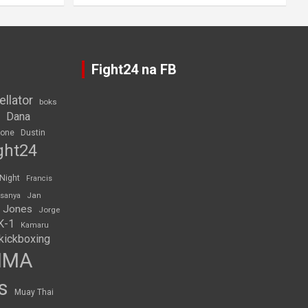
Fight24 na FB
ellator
boks
Dana
rone
Dustin
ght24
 Night
Francis
Jan
esanya
 Jones
Jorge
K-1
Kamaru
kickboxing
MMA
s
Muay Thai