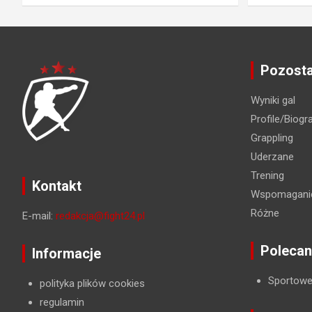
Pozosta
Wyniki gal
Profile/Biogra
Grappling
Uderzane
Trening
Kontakt
Wspomaganie
Różne
E-mail:
redakcja@fight24.pl
Polecan
Informacje
Sportowe
polityka plików cookies
regulamin