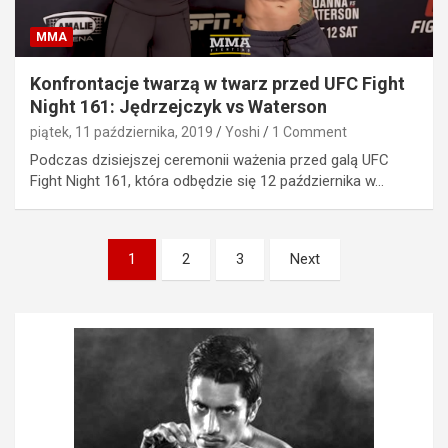
MMA
Konfrontacje twarzą w twarz przed UFC Fight
Night 161: Jędrzejczyk vs Waterson
piątek, 11 października, 2019
Yoshi
1 Comment
Podczas dzisiejszej ceremonii ważenia przed galą UFC
Fight Night 161, która odbędzie się 12 października w…
Stronicowanie
1
2
3
Next
wpisów