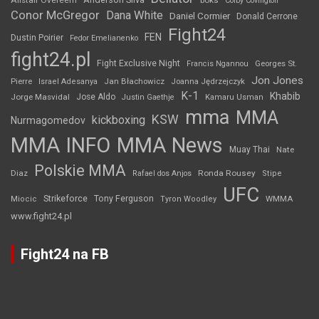
Alistair Overeem
boks
Colby Covington
Conor McGregor
Dana White
Daniel Cormier
Donald Cerrone
Fight24
FEN
Dustin Poirier
Fedor Emelianenko
fight24.pl
Fight Exclusive Night
Francis Ngannou
Georges St.
Jon Jones
Jan Błachowicz
Pierre
Israel Adesanya
Joanna Jędrzejczyk
K-1
Khabib
Jorge Masvidal
Jose Aldo
Justin Gaethje
Kamaru Usman
mma
MMA
KSW
kickboxing
Nurmagomedov
MMA INFO
MMA News
Muay Thai
Nate
Polskie MMA
Diaz
Ronda Rousey
Rafael dos Anjos
Stipe
UFC
Strikeforce
Tony Ferguson
WMMA
Miocic
Tyron Woodley
www.fight24.pl
Fight24 na FB