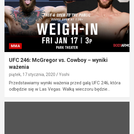
MMA
UFC 246: McGregor vs. Cowboy – wyniki
ważenia
piątek, 17 stycznia, 2020
Yoshi
Przedstawiamy wyniki ważenia przed galą UFC 246, która
odbędzie się w Las Vegas. Walką wieczoru będzie…