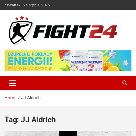
Skip
czwartek, 6 sierpnia, 2026
to
content
Polski serwis informacyjny MMA i K-1
FIGHT24.PL – MMA i K-1, UFC
Home
JJ Aldrich
Tag:
JJ Aldrich