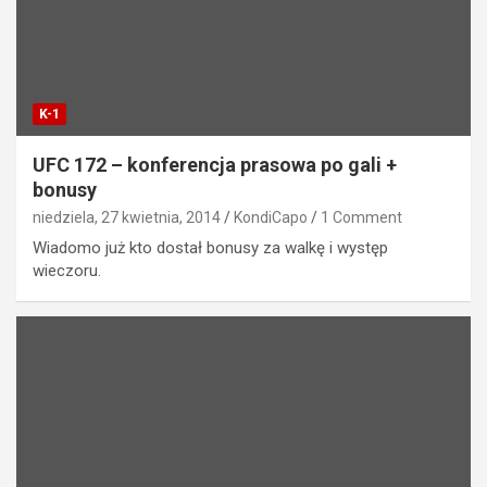
K-1
UFC 172 – konferencja prasowa po gali +
bonusy
niedziela, 27 kwietnia, 2014
KondiCapo
1 Comment
Wiadomo już kto dostał bonusy za walkę i występ
wieczoru.