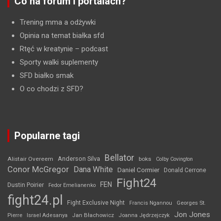
Co na forum i portalach?
Trening mma a odżywki
Opinia na temat białka sfd
Rtęć w kreatynie
– podcast
Sporty walki suplementy
SFD białko smak
O co chodzi z SFD?
Popularne tagi
Bellator
Anderson Silva
Alistair Overeem
boks
Colby Covington
Conor McGregor
Dana White
Daniel Cormier
Donald Cerrone
Fight24
FEN
Dustin Poirier
Fedor Emelianenko
fight24.pl
Fight Exclusive Night
Francis Ngannou
Georges St.
Jon Jones
Jan Błachowicz
Pierre
Israel Adesanya
Joanna Jędrzejczyk