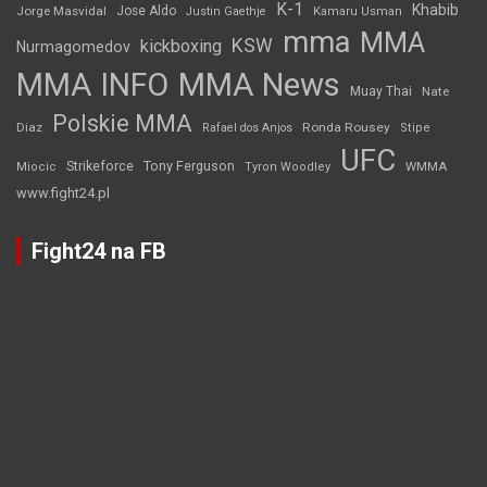
K-1
Khabib
Jorge Masvidal
Jose Aldo
Justin Gaethje
Kamaru Usman
mma
MMA
KSW
kickboxing
Nurmagomedov
MMA INFO
MMA News
Muay Thai
Nate
Polskie MMA
Diaz
Ronda Rousey
Rafael dos Anjos
Stipe
UFC
Strikeforce
Tony Ferguson
WMMA
Miocic
Tyron Woodley
www.fight24.pl
Fight24 na FB