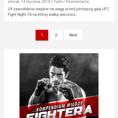
wtorek, 14 stycznia, 2014
Yoshi
4 komentarze
24 zawodników wejdzie na wagę przed jutrzejszą galą UFC
Fight Night 35 na której walką wieczoru…
Stronicowanie
1
2
Next
wpisów