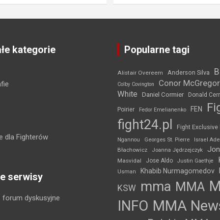
łe kategorie
Popularne tagi
B
Anderson Silva
Alistair Overeem
Conor McGregor
fie
Colby Covington
White
Daniel Cormier
Donald Cer
Fi
FEN
Poirier
Fedor Emelianenko
fight24.pl
Fight Exclusive
 dla Fighterów
Ngannou
Georges St. Pierre
Israel Ad
Jon
Błachowicz
Joanna Jędrzejczyk
Masvidal
Jose Aldo
Justin Gaethje
Khabib Nurmagomedov
Usman
e serwisy
mma
MMA
KSW
 forum dyskusyjne
INFO
MMA New