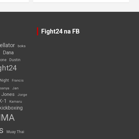
Fight24 na FB
ellator
boks
Dana
rone
Dustin
ght24
 Night
Francis
Jan
esanya
 Jones
Jorge
K-1
Kamaru
kickboxing
MMA
s
Muay Thai