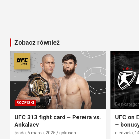
Zobacz również
ROZPISKI
Bez kategori
UFC 313 fight card – Pereira vs.
UFC on E
Ankalaev
– bonusy
środa, 5 marca, 2025
gokuson
niedziela, 1